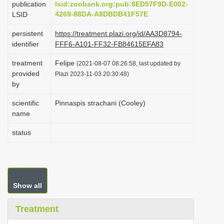
publication
lsid:zoobank.org:pub:8ED57F9D-E002-
i
4269-88DA-A8DBDB41F57E
LSID
o
persistent
https://treatment.plazi.org/id/AA3D8794-
n
identifier
FFF6-A101-FF32-FB84615EFA83
treatment
Felipe
(2021-08-07 08:26:58, last updated by
provided
Plazi 2023-11-03 20:30:48)
by
scientific
Pinnaspis strachani (Cooley)
name
status
Show all
Treatment