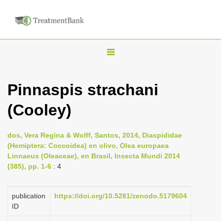
T
o
g
Pinnaspis strachani
g
(Cooley)
l
e
n
dos, Vera Regina & Wolff, Santos, 2014, Diaspididae
(Hemiptera: Coccoidea) en olivo, Olea europaea
a
Linnaeus (Oleaceae), en Brasil, Insecta Mundi 2014
v
(385), pp. 1-6
: 4
i
g
publication
https://doi.org/10.5281/zenodo.5179604
a
ID
t