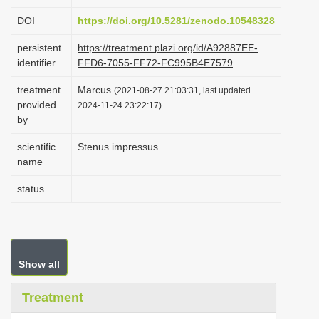
i
DOI
https://doi.org/10.5281/zenodo.10548328
o
persistent
https://treatment.plazi.org/id/A92887EE-
n
identifier
FFD6-7055-FF72-FC995B4E7579
treatment
Marcus
(2021-08-27 21:03:31, last updated
provided
2024-11-24 23:22:17)
by
scientific
Stenus impressus
name
status
Show all
Treatment