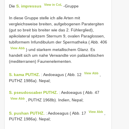
View in CoL
Die
S. impressus
-Gruppe
In diese Gruppe stelle ich alle Arten mit
vergleichsweise breiten, aufgebogenen Paratergiten
(gut so breit bis breiter wie das 2. Fühlerglied),
apikolateral spitzem Sternum 9, ovalen Paraglossen,
tubiformem Infundibulum der Spermatheka ( Abb. 406
View Abb
) und starkem metallischem Glanz. Es
handelt sich um nahe Verwandte von paläarktischen
(mediterranen) Faunenelementen.
View Abb
S. kama PUTHZ.
: Aedoeagus ( Abb. 12
,
PUTHZ 1986a). Nepal;
S. pseudoscaber PUTHZ.
: Aedoeagus ( Abb. 47
View Abb
, PUTHZ 1968b). Indien, Nepal;
View Abb
S. pushan PUTHZ.
: Aedoeagus ( Abb. 17
,
PUTHZ 1986a). Nepal;