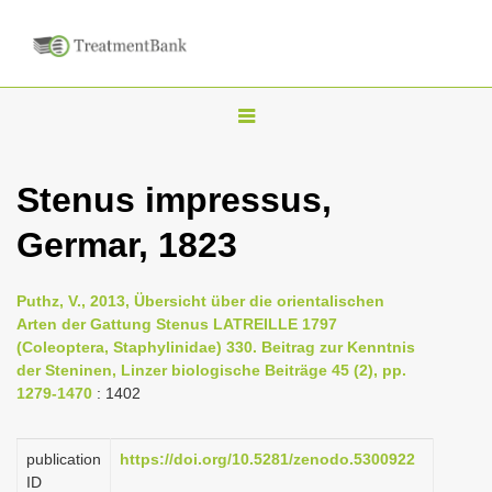
T
o
g
Stenus impressus,
g
Germar, 1823
l
e
n
Puthz, V., 2013, Übersicht über die orientalischen
Arten der Gattung Stenus LATREILLE 1797
a
(Coleoptera, Staphylinidae) 330. Beitrag zur Kenntnis
v
der Steninen, Linzer biologische Beiträge 45 (2), pp.
i
1279-1470
: 1402
g
a
publication
https://doi.org/10.5281/zenodo.5300922
ID
t