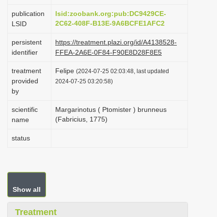
i
publication
lsid:zoobank.org:pub:DC9429CE-
o
2C62-408F-B13E-9A6BCFE1AFC2
LSID
n
persistent
https://treatment.plazi.org/id/A4138528-
identifier
FFEA-2A6E-0F84-F90E8D28F8E5
treatment
Felipe
(2024-07-25 02:03:48, last updated
provided
2024-07-25 03:20:58)
by
scientific
Margarinotus ( Ptomister ) brunneus
(Fabricius, 1775)
name
status
Show all
Treatment