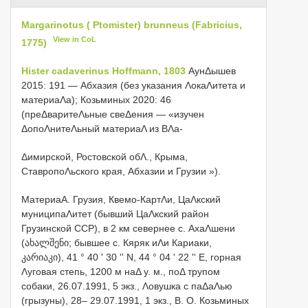
Margarinotus ( Ptomister) brunneus (Fabricius,
View in CoL
1775)
Hister cadaverinus Hoffmann, 1803
ΑунΔышев
2015: 191 — Абхазия (без указания ΛокаΛитета и
материаΛа); Козьминых 2020: 46
(преΔваритеΛьные свеΔения — «изучен
ΔопоΛнитеΛьный материаΛ из ВΛа-
Δимирской, Ростовской обΛ., Крыма,
СтавропоΛьского края, Абхазии и Грузии »).
МатериаA.
Грузия, Квемо-КартΛи, ЦаΛкский
муниципаΛитет (бывший ЦаΛкский район
Грузинской ССР), в 2 км севернее с. АхаΛшени
(ახალშენი; бывшее с. Кяряк иΛи Кариаки,
კარიაკი), 41 ° 40 ' 30 '' N, 44 ° 04 ' 22 '' E, горная
Λуговая степь, 1200 м наΔ у. м., поΔ трупом
собаки, 26.07.1991, 5 экз., Λовушка с паΔаΛью
(грызуны), 28– 29.07.1991, 1 экз., В. О. Козьминых