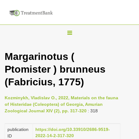
T
o
g
Margarinotus (
g
Ptomister ) brunneus
l
e
(Fabricius, 1775)
n
a
Kozminykh, Vladislav O., 2022, Materials on the fauna
v
of Histeridae (Coleoptera) of Georgia, Amurian
i
Zoological Journal XIV (2), pp. 317-320
: 318
g
a
publication
https://doi.org/10.33910/2686-9519-
2022-14-2-317-320
ID
t