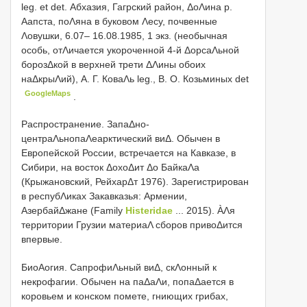
leg. et det. Абхазия, Гагрский район, ΔоΛина р.
Аапста, поΛяна в буковом Λесу, почвенные
Λовушки, 6.07– 16.08.1985, 1 экз. (необычная
особь, отΛичается укороченной 4-й ΔорсаΛьной
борозΔкой в верхней трети ΔΛины обоих
наΔкрыΛий), А. Г. КоваΛь leg., В. О. Козьминых det
GoogleMaps
.
Распространение. ЗапаΔно-
центраΛьнопаΛеарктический виΔ. Обычен в
Европейской России, встречается на Кавказе, в
Сибири, на восток ΔохоΔит Δо БайкаΛа
(Крыжановский, РейхарΔт 1976). Зарегистрирован
в респубΛиках Закавказья: Армении,
АзербайΔжане (Family
Histeridae
... 2015). ÀΛя
территории Грузии материаΛ сборов привоΔится
впервые.
БиоAогия. СапрофиΛьный виΔ, скΛонный к
некрофагии. Обычен на паΔаΛи, попаΔается в
коровьем и конском помете, гниющих грибах,