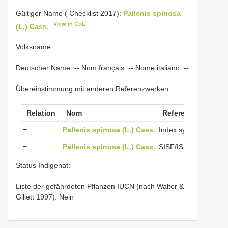
Gültiger Name ( Checklist 2017):
Pallenis spinosa
View in CoL
(L.) Cass.
Volksname
Deutscher Name: -- Nom français: -- Nome italiano: --
Übereinstimmung mit anderen Referenzwerken
Relation
Nom
Referenzwerke
=
Pallenis spinosa (L.) Cass.
Index synonymique 
=
Pallenis spinosa (L.) Cass.
SISF/ISFS 2
Status Indigenat: -
Liste der gefährdeten Pflanzen IUCN (nach Walter &
Gillett 1997): Nein