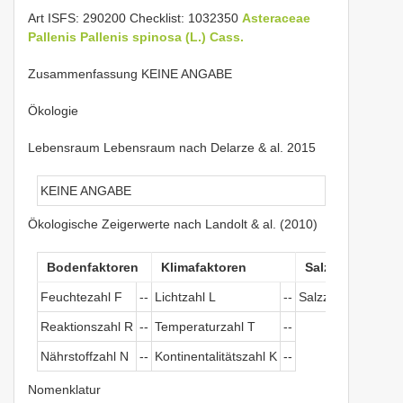
Art ISFS: 290200 Checklist: 1032350
Asteraceae
Pallenis
Pallenis spinosa (L.) Cass.
Zusammenfassung KEINE ANGABE
Ökologie
Lebensraum Lebensraum nach Delarze & al. 2015
KEINE ANGABE
Ökologische Zeigerwerte nach Landolt & al. (2010)
Bodenfaktoren
Klimafaktoren
Salztoleranz
Feuchtezahl F
--
Lichtzahl L
--
Salzzeichen
--
Reaktionszahl R
--
Temperaturzahl T
--
Nährstoffzahl N
--
Kontinentalitätszahl K
--
Nomenklatur