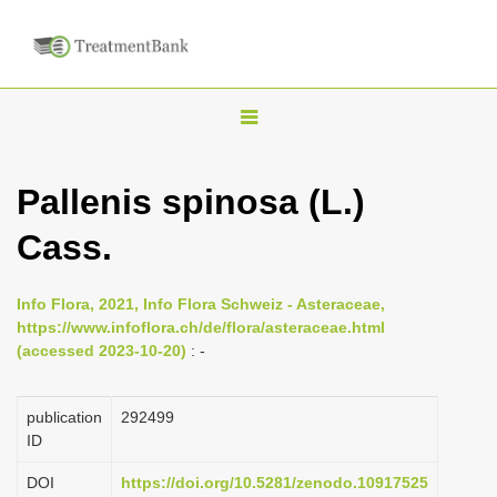
T
o
g
Pallenis spinosa (L.)
g
Cass.
l
e
n
Info Flora, 2021, Info Flora Schweiz - Asteraceae,
https://www.infoflora.ch/de/flora/asteraceae.html
a
(accessed 2023-10-20)
: -
v
i
publication
292499
g
ID
a
DOI
https://doi.org/10.5281/zenodo.10917525
t