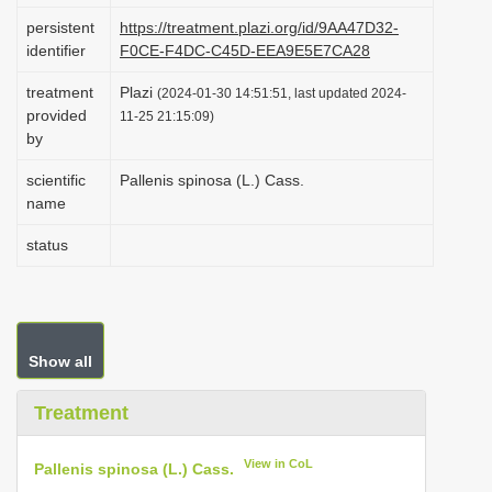
i
persistent
https://treatment.plazi.org/id/9AA47D32-
identifier
F0CE-F4DC-C45D-EEA9E5E7CA28
o
n
treatment
Plazi
(2024-01-30 14:51:51, last updated 2024-
provided
11-25 21:15:09)
by
scientific
Pallenis spinosa (L.) Cass.
name
status
Show all
Treatment
View in CoL
Pallenis spinosa (L.) Cass.