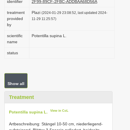
identifier
2F99-89CF-2FBC-ADDBAA68D56A
i
treatment
Plazi
(2024-01-29 23:08:52, last updated 2024-
o
provided
11-29 11:25:57)
n
by
scientific
Potentilla supina L.
name
status
Show all
Treatment
View in CoL
Potentilla supina L.
Artbeschreibung: Stängel 10-50 cm, niederliegend-
aufsteigend. Blätter 3-5paarig gefiedert, beidseits