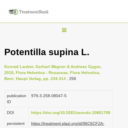
T
o
g
Potentilla supina L.
g
l
Konrad Lauber, Gerhart Wagner & Andreas Gygax,
e
2018, Flora Helvetica - Rosaceae, Flora Helvetica,
n
Bern: Haupt Verlag, pp. 234-314
: 258
a
v
publication
978-3-258-08047-5
i
ID
g
DOI
https://doi.org/10.5281/zenodo.10861799
a
persistent
https://treatment.plazi.org/id/96C6CF2A-
t