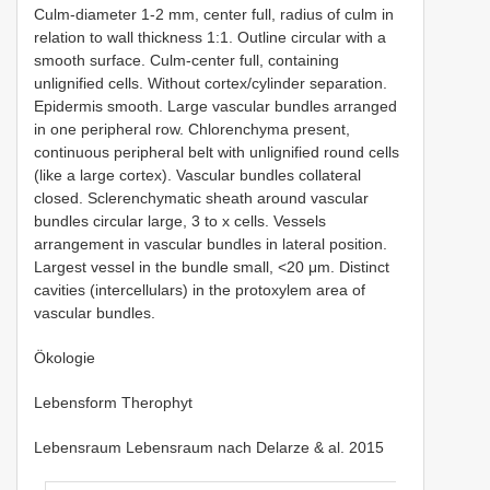
Culm-diameter 1-2 mm, center full, radius of culm in
relation to wall thickness 1:1. Outline circular with a
smooth surface. Culm-center full, containing
unlignified cells. Without cortex/cylinder separation.
Epidermis smooth. Large vascular bundles arranged
in one peripheral row. Chlorenchyma present,
continuous peripheral belt with unlignified round cells
(like a large cortex). Vascular bundles collateral
closed. Sclerenchymatic sheath around vascular
bundles circular large, 3 to x cells. Vessels
arrangement in vascular bundles in lateral position.
Largest vessel in the bundle small, <20 μm. Distinct
cavities (intercellulars) in the protoxylem area of
vascular bundles.
Ökologie
Lebensform Therophyt
Lebensraum Lebensraum nach Delarze & al. 2015