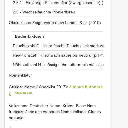
2.5.1 - Einjährige Schlammflur (Zwergbinsenflur) ( Nanocyperio
2.5 - Wechselfeuchte Pionierfluren
Ökologische Zeigerwerte nach Landolt & al. (2010)
Bodenfaktoren
Feuchtezahl F
sehr feucht; Feuchtigkeit stark wechselnd (meh
Reaktionszahl R
schwach sauer bis neutral (pH 4.5-7.5)
Nährstoffzahl N
mässig nährstoffarm bis mässig nährstoffreich
Nomenklatur
Gültiger Name ( Checklist 2017):
Juncus bufonius
View in CoL
L.
Volksname Deutscher Name: Kröten-Binse Nom
français: Jonc des crapauds Nome italiano: Giunco
annuale