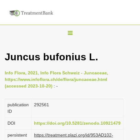
T
o
g
Juncus bufonius L.
g
l
Info Flora, 2021, Info Flora Schweiz - Juncaceae,
e
https://www.infoflora.ch/de/flora/juncaceae.html
n
(accessed 2023-10-20)
: -
a
v
publication
292561
i
ID
g
DOI
https://doi.org/10.5281/zenodo.10921479
a
persistent
https://treatment.plazi.org/id/953AD102-
t