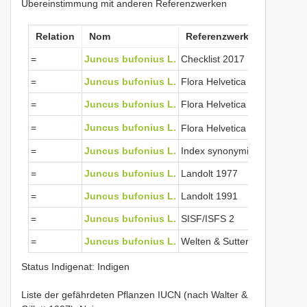
Übereinstimmung mit anderen Referenzwerken
Relation
Nom
Referenzwerke
=
Juncus bufonius L.
Checklist 2017
=
Juncus bufonius L.
Flora Helvetica 2001
=
Juncus bufonius L.
Flora Helvetica 2012
View Ci
=
Juncus bufonius L.
Flora Helvetica 2018
=
Juncus bufonius L.
Index synonymique 1996
=
Juncus bufonius L.
Landolt 1977
=
Juncus bufonius L.
Landolt 1991
=
Juncus bufonius L.
SISF/ISFS 2
=
Juncus bufonius L.
Welten & Sutter 1982
Status Indigenat: Indigen
Liste der gefährdeten Pflanzen IUCN (nach Walter &