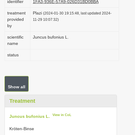
identifier
1FA3-936E-57A9-026D31BD0BBA
i
treatment
Plazi
(2024-01-30 19:15:48, last updated 2024-
o
provided
11-29 10:07:32)
n
by
scientific
Juncus bufonius L.
name
status
Show all
Treatment
View in CoL
Juncus bufonius L.
Kröten-Binse