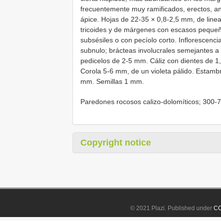
frecuentemente muy ramificados, erectos, ang
ápice. Hojas de 22-35 × 0,8-2,5 mm, de linea
tricoides y de márgenes con escasos pequeñ
subsésiles o con pecíolo corto. Inflorescenc
subnulo; brácteas involucrales semejantes a l
pedicelos de 2-5 mm. Cáliz con dientes de 1
Corola 5-6 mm, de un violeta pálido. Estamb
mm. Semillas 1 mm.
Paredones rocosos calizo-dolomíticos; 300-700
Copyright notice
© 2021 Plazi. Published under
CC