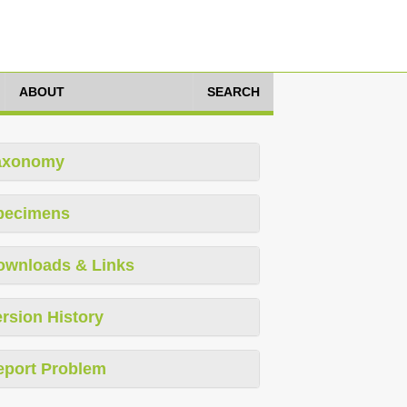
ABOUT
SEARCH
axonomy
pecimens
ownloads & Links
rsion History
eport Problem