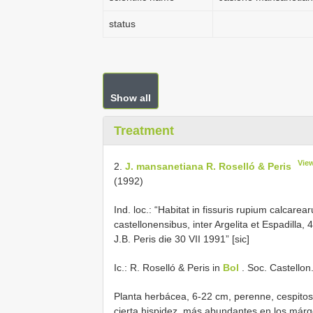
status
Show all
Treatment
Vie
2.
J. mansanetiana R. Roselló & Peris
(1992)
Ind. loc.: “Habitat in fissuris rupium calcarear
castellonensibus, inter Argelita et Espadilla,
J.B. Peris die 30 VII 1991” [sic]
Ic.: R. Roselló & Peris in
Bol
. Soc. Castellon.
Planta herbácea, 6-22 cm, perenne, cespitos
cierta hispidez, más abundantes en los márge