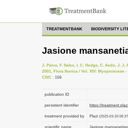
TREATMENTBANK
BIODIVERSITY LI
Jasione mansanetia
J. Paiva, F. Sales, I. C. Hedge, C. Aedo, J. J
2001, Flora Iberica / Vol. XIV: Myoporaceae
CSIC
: 156
publication ID
persistent identifier
https://treatment.p
treatment provided by
Plazi
(2025-03-20 06:37
scientific name
Jasione mansanetia