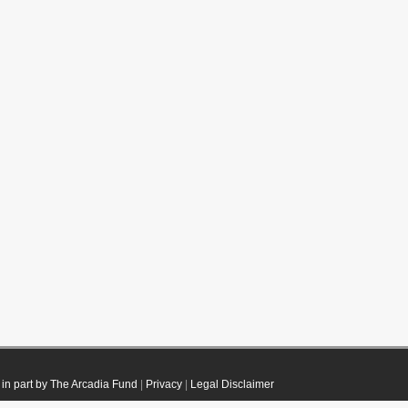
in part by The Arcadia Fund
|
Privacy
|
Legal Disclaimer