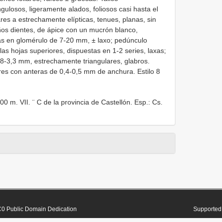
ulosos, ligeramente alados, foliosos casi hasta el
res a estrechamente elípticas, tenues, planas, sin
os dientes, de ápice con un mucrón blanco,
ias en glomérulo de 7-20 mm, ± laxo; pedúnculo
as hojas superiores, dispuestas en 1-2 series, laxas;
,8-3,3 mm, estrechamente triangulares, glabros.
res con anteras de 0,4-0,5 mm de anchura. Estilo 8
 m. VII. ¨ C de la provincia de Castellón. Esp.: Cs.
0 Public Domain Dedication
Supported 