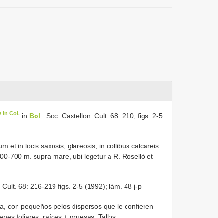
w in CoL
in
Bol
. Soc. Castellon. Cult. 68: 210, figs. 2-5
um et in locis saxosis, glareosis, in collibus calcareis
 400-700 m. supra mare, ubi legetur a R. Roselló et
 Cult. 68: 216-219 figs. 2-5 (1992); lám. 48 j-p
a, con pequeños pelos dispersos que le confieren
nes foliares; raíces ± gruesas. Tallos