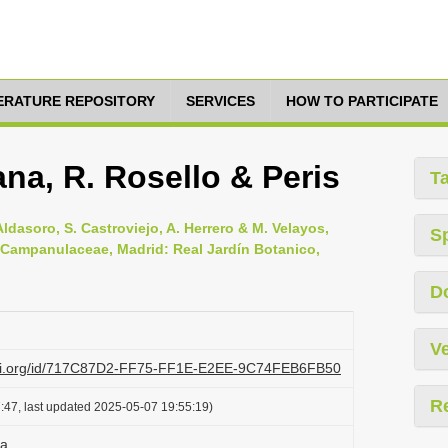
TERATURE REPOSITORY
SERVICES
HOW TO PARTICIPATE
na, R. Rosello & Peris
T
. Aldasoro, S. Castroviejo, A. Herrero & M. Velayos,
S
 - Campanulaceae, Madrid: Real Jardín Botanico,
D
Ve
lazi.org/id/717C87D2-FF75-FF1E-E2EE-9C74FEB6FB50
R
:47, last updated 2025-05-07 19:55:19)
na