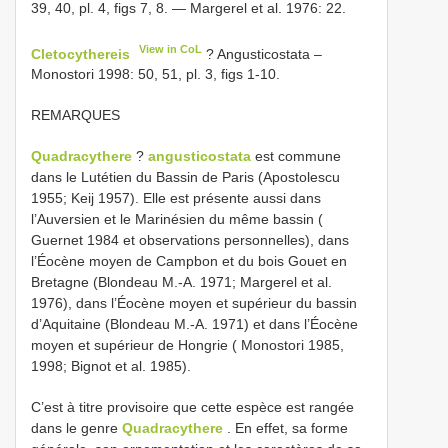
39, 40, pl. 4, figs 7, 8. — Margerel et al. 1976: 22.
View in CoL
Cletocythereis
? Angusticostata –
Monostori 1998: 50, 51, pl. 3, figs 1-10.
REMARQUES
Quadracythere
?
angusticostata
est commune
dans le Lutétien du Bassin de Paris (Apostolescu
1955; Keij 1957). Elle est présente aussi dans
l’Auversien et le Marinésien du même bassin (
Guernet 1984 et observations personnelles), dans
l’Éocène moyen de Campbon et du bois Gouet en
Bretagne (Blondeau M.-A. 1971; Margerel et al.
1976), dans l’Éocène moyen et supérieur du bassin
d’Aquitaine (Blondeau M.-A. 1971) et dans l’Éocène
moyen et supérieur de Hongrie ( Monostori 1985,
1998; Bignot et al. 1985).
C’est à titre provisoire que cette espèce est rangée
dans le genre
Quadracythere
. En effet, sa forme