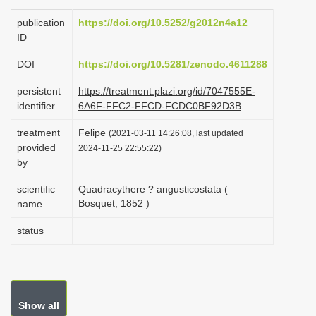
i
publication
https://doi.org/10.5252/g2012n4a12
o
ID
n
DOI
https://doi.org/10.5281/zenodo.4611288
persistent
https://treatment.plazi.org/id/7047555E-
identifier
6A6F-FFC2-FFCD-FCDC0BF92D3B
treatment
Felipe
(2021-03-11 14:26:08, last updated
provided
2024-11-25 22:55:22)
by
scientific
Quadracythere ? angusticostata (
Bosquet, 1852 )
name
status
Show all