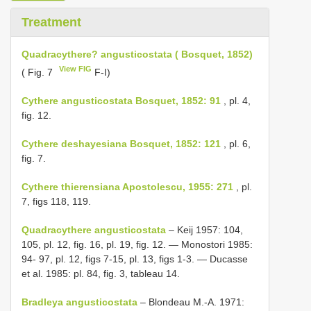
Treatment
Quadracythere? angusticostata ( Bosquet, 1852)
View FIG
( Fig. 7
F-I)
Cythere angusticostata Bosquet, 1852: 91
, pl. 4,
fig. 12.
Cythere deshayesiana Bosquet, 1852: 121
, pl. 6,
fig. 7.
Cythere thierensiana Apostolescu, 1955: 271
, pl.
7, figs 118, 119.
Quadracythere angusticostata
– Keij 1957: 104,
105, pl. 12, fig. 16, pl. 19, fig. 12. — Monostori 1985:
94- 97, pl. 12, figs 7-15, pl. 13, figs 1-3. — Ducasse
et al. 1985: pl. 84, fig. 3, tableau 14.
Bradleya angusticostata
– Blondeau M.-A. 1971: