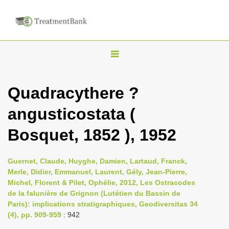
T
o
g
Quadracythere ?
g
angusticostata (
l
e
Bosquet, 1852 ), 1952
n
a
Guernet, Claude, Huyghe, Damien, Lartaud, Franck,
v
Merle, Didier, Emmanuel, Laurent, Gély, Jean-Pierre,
i
Michel, Florent & Pilet, Ophélie, 2012, Les Ostracodes
de la falunière de Grignon (Lutétien du Bassin de
g
Paris): implications stratigraphiques, Geodiversitas 34
a
(4), pp. 909-959
: 942
t