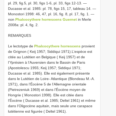
pl. 29, fig.5, pl. 30, figs 1-6, pl. 33, figs 12-13. —
Ducasse et al. 1985: pl. 78, figs 15, 17, tableau 14. —
Monostori 1998: 46, 47, pl. 16, fig. 8, pl. 17, fig. 1. —
non
Phalcocythere horrescens Guernet
in Merle
2008a: pl. 4, fig. 2.
REMARQUES
Le lectotype de
Phalcocythere horrescens
provient
de Grignon ( Keij 1957; Siddiqui 1971).L’espèce est
citée au Lutétien en Belgique ( Keij 1957) et de
l’Yprésien à l’Auversien dans le Bassin de Paris
(Apostolescu 1955; Keij 1957; Siddiqui 1971;
Ducasse et al. 1985). Elle est également présente
dans le Lutétien de Loire- Atlantique (Blondeau M.-A.
1971), dans l’Éocène 5 de l’Allemagne orientale
(Pietrezeniuk 1969) et dans l’Éocène moyen de
Hongrie ( Monostori 1998). Elle est citée dans
l’Éocène ( Ducasse et al. 1985; Deltel 1961) et même
dans l’Oligocène aquitain, mais seule une carapace
lutétienne est figurée ( Deltel 1961).