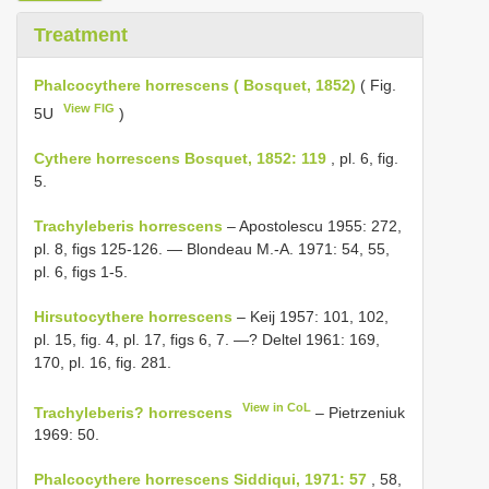
Treatment
Phalcocythere horrescens ( Bosquet, 1852)
( Fig.
View FIG
5U
)
Cythere horrescens Bosquet, 1852: 119
, pl. 6, fig.
5.
Trachyleberis horrescens
– Apostolescu 1955: 272,
pl. 8, figs 125-126. — Blondeau M.-A. 1971: 54, 55,
pl. 6, figs 1-5.
Hirsutocythere horrescens
– Keij 1957: 101, 102,
pl. 15, fig. 4, pl. 17, figs 6, 7. —? Deltel 1961: 169,
170, pl. 16, fig. 281.
View in CoL
Trachyleberis? horrescens
– Pietrzeniuk
1969: 50.
Phalcocythere horrescens Siddiqui, 1971: 57
, 58,