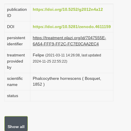
i
publication
https://doi.org/10.5252/g2012n4a12
o
ID
n
DOI
https://doi.org/10.5281/zenodo.4611159
persistent
https://treatment.plazi.org/id/7047555E-
identifier
6A54-FFF9-FF2C-FC7E0CAA2EC4
treatment
Felipe
(2021-03-11 14:26:08, last updated
provided
2024-11-25 22:55:22)
by
scientific
Phalcocythere horrescens ( Bosquet,
1852 )
name
status
Show all