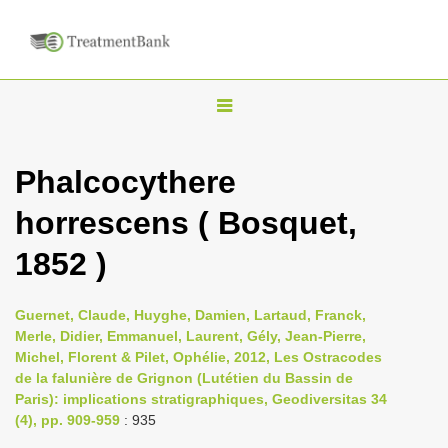
T
o
g
Phalcocythere
g
horrescens ( Bosquet,
l
e
1852 )
n
a
Guernet, Claude, Huyghe, Damien, Lartaud, Franck,
v
Merle, Didier, Emmanuel, Laurent, Gély, Jean-Pierre,
i
Michel, Florent & Pilet, Ophélie, 2012, Les Ostracodes
de la falunière de Grignon (Lutétien du Bassin de
g
Paris): implications stratigraphiques, Geodiversitas 34
a
(4), pp. 909-959
: 935
t