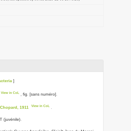
cteria
]
View in CoL
, fig. [sans numéro].
View in CoL
 Chopard, 1911
.
(juvénile).