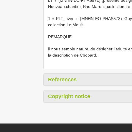
LT ♀ (MNHN-EO-PHAS572) (présente désignati
Nouveau chantier, Bas-Maroni, collection Le
1 ♀ PLT juvénile (MNHN-EO-PHAS573): Guyane
collection Le Moult
.
REMARQUE
Il nous semble naturel de désigner l’adulte en
la description de Chopard.
References
Copyright notice