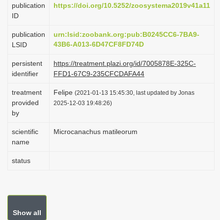
publication
https://doi.org/10.5252/zoosystema2019v41a11
i
ID
o
publication
urn:lsid:zoobank.org:pub:B0245CC6-7BA9-
n
43B6-A013-6D47CF8FD74D
LSID
persistent
https://treatment.plazi.org/id/7005878E-325C-
identifier
FFD1-67C9-235CFCDAFA44
treatment
Felipe
(2021-01-13 15:45:30, last updated by Jonas
provided
2025-12-03 19:48:26)
by
scientific
Microcanachus matileorum
name
status
Show all