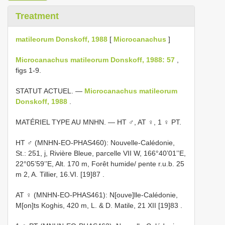
Treatment
matileorum Donskoff, 1988
[
Microcanachus
]
Microcanachus matileorum Donskoff, 1988: 57
,
figs 1-9.
STATUT ACTUEL. —
Microcanachus matileorum
Donskoff, 1988
.
MATÉRIEL TYPE AU MNHN. — HT ♂, AT ♀, 1 ♀ PT.
HT ♂ (MNHN-EO-PHAS460): Nouvelle-Calédonie,
St.: 251, j, Rivière Bleue, parcelle VII W, 166°40’01’’E,
22°05’59’’E, Alt. 170 m, Forêt humide/ pente r.u.b. 25
m 2, A. Tillier, 16.VI. [19]87
.
AT ♀ (MNHN-EO-PHAS461): N[ouve]lle-Calédonie,
M[on]ts Koghis, 420 m, L. & D. Matile, 21 XII [19]83
.