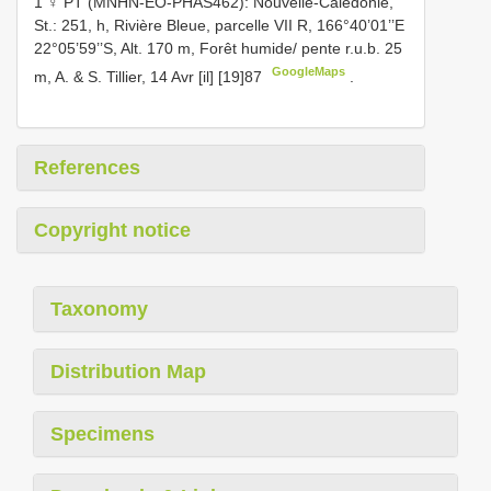
1 ♀ PT (MNHN-EO-PHAS462): Nouvelle-Calédonie,
St.: 251, h, Rivière Bleue, parcelle VII R, 166°40’01’’E
22°05’59’’S, Alt. 170 m, Forêt humide/ pente r.u.b. 25
GoogleMaps
m, A. & S. Tillier, 14 Avr [il] [19]87
.
References
Copyright notice
Taxonomy
Distribution Map
Specimens