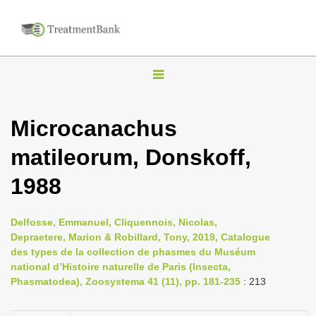
T
o
g
Microcanachus
g
matileorum, Donskoff,
l
e
1988
n
a
Delfosse, Emmanuel, Cliquennois, Nicolas,
v
Depraetere, Marion & Robillard, Tony, 2019, Catalogue
i
des types de la collection de phasmes du Muséum
national d’Histoire naturelle de Paris (Insecta,
g
Phasmatodea), Zoosystema 41 (11), pp. 181-235
: 213
a
t