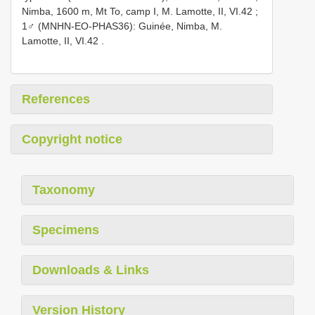
Nimba, 1600 m, Mt To, camp I, M. Lamotte, II, VI.42
;
1♂ (MNHN-EO-PHAS36): Guinée, Nimba, M.
Lamotte, II, VI.42
.
References
Copyright notice
Taxonomy
Specimens
Downloads & Links
Version History