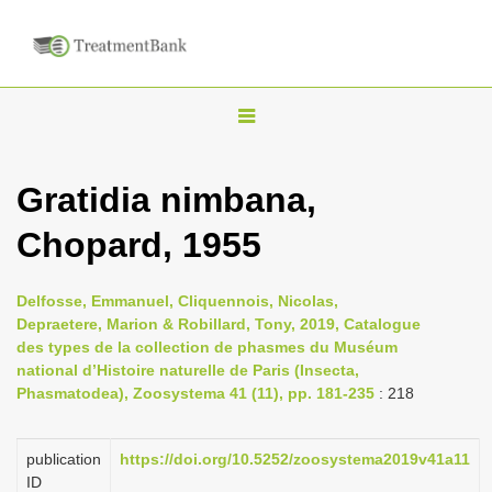
T
o
g
Gratidia nimbana,
g
Chopard, 1955
l
e
n
Delfosse, Emmanuel, Cliquennois, Nicolas,
Depraetere, Marion & Robillard, Tony, 2019, Catalogue
a
des types de la collection de phasmes du Muséum
v
national d’Histoire naturelle de Paris (Insecta,
i
Phasmatodea), Zoosystema 41 (11), pp. 181-235
: 218
g
a
publication
https://doi.org/10.5252/zoosystema2019v41a11
ID
t