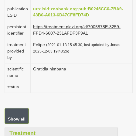
i
publication
urn:lsid:zoobank.org:pub:B0245CC6-7BA9-
o
43B6-A013-6D47CF8FD74D
LSID
n
persistent
https://treatment.plazi.org/id/7005878E-3259-
identifier
FFD4-6607-231AFDF3F9A1
treatment
Felipe
(2021-01-13 15:45:30, last updated by Jonas
provided
2025-12-03 19:48:26)
by
scientific
Gratidia nimbana
name
status
Show all
Treatment