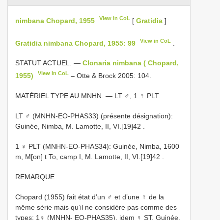
View in CoL
nimbana Chopard, 1955
[
Gratidia
]
View in CoL
Gratidia nimbana Chopard, 1955: 99
.
STATUT ACTUEL. —
Clonaria nimbana ( Chopard,
View in CoL
1955)
– Otte & Brock 2005: 104.
MATÉRIEL TYPE AU MNHN. — LT ♂, 1 ♀ PLT.
LT ♂ (MNHN-EO-PHAS33) (présente désignation):
Guinée, Nimba, M. Lamotte, II, VI.[19]42
.
1 ♀ PLT (MNHN-EO-PHAS34): Guinée, Nimba, 1600
m, M[on] t To, camp I, M. Lamotte, II, VI.[19]42
.
REMARQUE
Chopard (1955) fait état d’un ♂ et d’une ♀ de la
même série mais qu’il ne considère pas comme des
types: 1♀ (MNHN- EO-PHAS35), idem ♀ ST, Guinée,