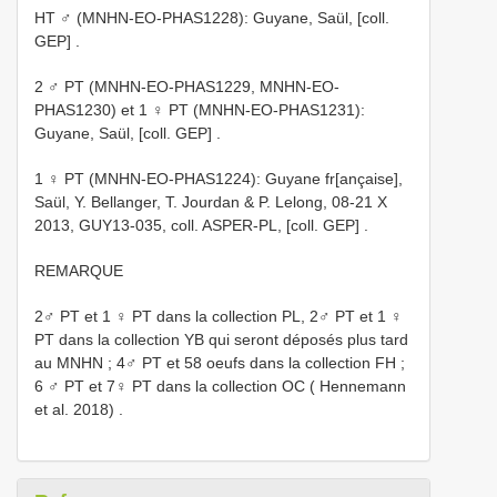
HT ♂ (MNHN-EO-PHAS1228): Guyane, Saül, [coll.
GEP]
.
2 ♂ PT (MNHN-EO-PHAS1229, MNHN-EO-
PHAS1230) et 1 ♀ PT (MNHN-EO-PHAS1231):
Guyane, Saül, [coll. GEP]
.
1 ♀ PT (MNHN-EO-PHAS1224): Guyane fr[ançaise],
Saül, Y. Bellanger, T. Jourdan & P. Lelong, 08-21 X
2013, GUY13-035, coll. ASPER-PL, [coll. GEP]
.
REMARQUE
2♂ PT et 1 ♀ PT dans la collection PL, 2♂ PT et 1 ♀
PT dans la collection YB qui seront déposés plus tard
au MNHN
;
4♂ PT et 58 oeufs dans la collection FH
;
6 ♂ PT et 7♀ PT dans la collection OC ( Hennemann
et al. 2018)
.