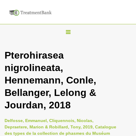
T
o
g
Pterohirasea
g
nigrolineata,
l
e
Hennemann, Conle,
n
Bellanger, Lelong &
a
v
Jourdan, 2018
i
g
Delfosse, Emmanuel, Cliquennois, Nicolas,
a
Depraetere, Marion & Robillard, Tony, 2019, Catalogue
des types de la collection de phasmes du Muséum
t