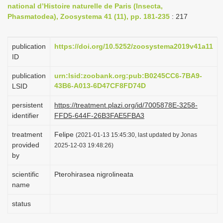
national d’Histoire naturelle de Paris (Insecta,
i
Phasmatodea), Zoosystema 41 (11), pp. 181-235
: 217
o
n
publication
https://doi.org/10.5252/zoosystema2019v41a11
ID
publication
urn:lsid:zoobank.org:pub:B0245CC6-7BA9-
43B6-A013-6D47CF8FD74D
LSID
persistent
https://treatment.plazi.org/id/7005878E-3258-
identifier
FFD5-644F-26B3FAE5FBA3
treatment
Felipe
(2021-01-13 15:45:30, last updated by Jonas
provided
2025-12-03 19:48:26)
by
scientific
Pterohirasea nigrolineata
name
status