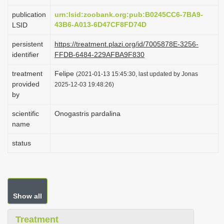
i
publication
urn:lsid:zoobank.org:pub:B0245CC6-7BA9-
o
43B6-A013-6D47CF8FD74D
LSID
n
persistent
https://treatment.plazi.org/id/7005878E-3256-
identifier
FFDB-6484-229AFBA9F830
treatment
Felipe
(2021-01-13 15:45:30, last updated by Jonas
provided
2025-12-03 19:48:26)
by
scientific
Onogastris pardalina
name
status
Show all
Treatment