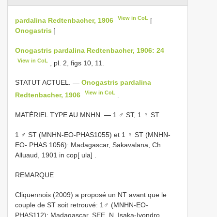
View in CoL
pardalina Redtenbacher, 1906
[
Onogastris
]
Onogastris pardalina Redtenbacher, 1906: 24
View in CoL
, pl. 2, figs 10, 11.
STATUT ACTUEL. —
Onogastris pardalina
View in CoL
Redtenbacher, 1906
.
MATÉRIEL TYPE AU MNHN. — 1 ♂ ST, 1 ♀ ST.
1 ♂ ST (MNHN-EO-PHAS1055) et 1 ♀ ST (MNHN-
EO- PHAS 1056): Madagascar, Sakavalana, Ch.
Alluaud, 1901 in cop[ ula]
.
REMARQUE
Cliquennois (2009) a proposé un NT avant que le
couple de ST soit retrouvé: 1♂ (MNHN-EO-
PHAS112): Madagascar, SEE, N. Isaka-Ivondro,