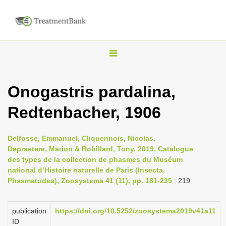
T
o
g
Onogastris pardalina,
g
Redtenbacher, 1906
l
e
n
Delfosse, Emmanuel, Cliquennois, Nicolas,
Depraetere, Marion & Robillard, Tony, 2019, Catalogue
a
des types de la collection de phasmes du Muséum
v
national d’Histoire naturelle de Paris (Insecta,
i
Phasmatodea), Zoosystema 41 (11), pp. 181-235
: 219
g
a
publication
https://doi.org/10.5252/zoosystema2019v41a11
ID
t