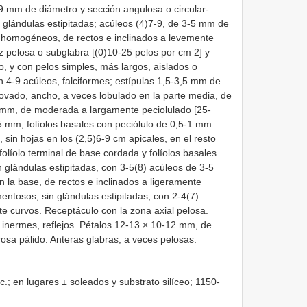
 mm de diámetro y sección angulosa o circular-
n glándulas estipitadas; acúleos (4)7-9, de 3-5 mm de
, homogéneos, de rectos e inclinados a levemente
az pelosa o subglabra [(0)10-25 pelos por cm 2] y
 y con pelos simples, más largos, aislados o
n 4-9 acúleos, falciformes; estípulas 1,5-3,5 mm de
u ovado, ancho, a veces lobulado en la parte media, de
 mm, de moderada a largamente peciolulado [25-
5 mm; folíolos basales con peciólulo de 0,5-1 mm.
 sin hojas en los (2,5)6-9 cm apicales, en el resto
 folíolo terminal de base cordada y folíolos basales
n glándulas estipitadas, con 3-5(8) acúleos de 3-5
 la base, de rectos e inclinados a ligeramente
ntosos, sin glándulas estipitadas, con 2-4(7)
e curvos. Receptáculo con la zona axial pelosa.
inermes, reflejos. Pétalos 12-13 × 10-12 mm, de
osa pálido. Anteras glabras, a veces pelosas.
.; en lugares ± soleados y substrato silíceo; 1150-