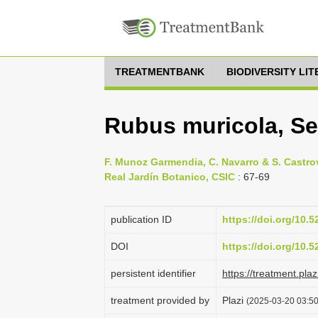
TREATMENTBANK
BIODIVERSITY LI
Rubus muricola, S
F. Munoz Garmendia, C. Navarro & S. Castrovi
Real Jardín Botanico, CSIC
: 67-69
publication ID
https://doi.org/10.
DOI
https://doi.org/10.
persistent identifier
https://treatment.p
treatment provided by
Plazi
(2025-03-20 03:50