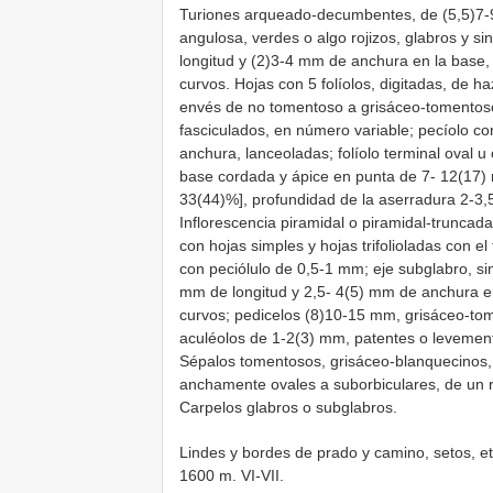
Turiones arqueado-decumbentes, de (5,5)7-9
angulosa, verdes o algo rojizos, glabros y si
longitud y (2)3-4 mm de anchura en la base
curvos. Hojas con 5 folíolos, digitadas, de h
envés de no tomentoso a grisáceo-tomentoso,
fasciculados, en número variable; pecíolo co
anchura, lanceoladas; folíolo terminal oval 
base cordada y ápice en punta de 7- 12(17)
33(44)%], profundidad de la aserradura 2-3,
Inflorescencia piramidal o piramidal-truncada,
con hojas simples y hojas trifolioladas con el
con peciólulo de 0,5-1 mm; eje subglabro, si
mm de longitud y 2,5- 4(5) mm de anchura en
curvos; pedicelos (8)10-15 mm, grisáceo-tome
aculéolos de 1-2(3) mm, patentes o levement
Sépalos tomentosos, grisáceo-blanquecinos, 
anchamente ovales a suborbiculares, de un r
Carpelos glabros o subglabros.
Lindes y bordes de prado y camino, setos, etc
1600 m. VI-VII.