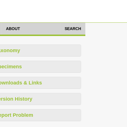
ABOUT
SEARCH
axonomy
pecimens
ownloads & Links
rsion History
eport Problem