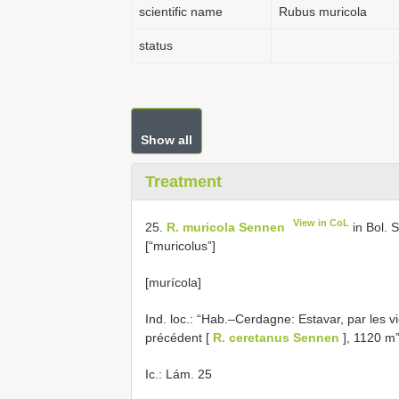
scientific name
Rubus muricola
status
Show all
Treatment
View in CoL
25.
R. muricola Sennen
in Bol. S
[“muricolus”]
[murícola]
Ind. loc.: “Hab.–Cerdagne: Estavar, par les 
précédent [
R. ceretanus Sennen
], 1120 m
Ic.: Lám. 25