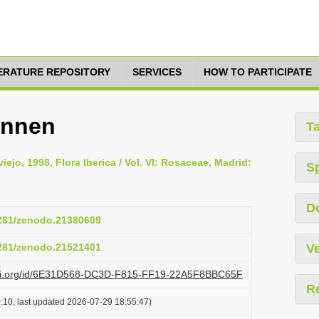
TERATURE REPOSITORY
SERVICES
HOW TO PARTICIPATE
ennen
T
ejo, 1998, Flora Iberica / Vol. VI: Rosaceae, Madrid:
S
D
5281/zenodo.21380609
5281/zenodo.21521401
Ve
lazi.org/id/6E31D568-DC3D-F815-FF19-22A5F8BBC65F
R
:10, last updated 2026-07-29 18:55:47)