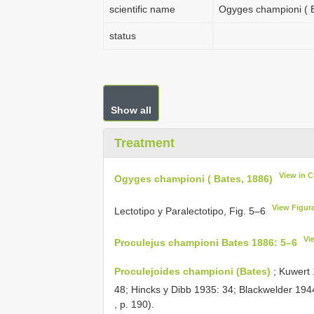
scientific name
Ogyges championi ( B
status
Show all
Treatment
View in 
Ogyges championi ( Bates, 1886)
View Figur
Lectotipo y Paralectotipo, Fig. 5–6
Vi
Proculejus championi Bates 1886: 5–6
Proculejoides championi (Bates)
; Kuwert 
48; Hincks y Dibb 1935: 34; Blackwelder 194
, p. 190).