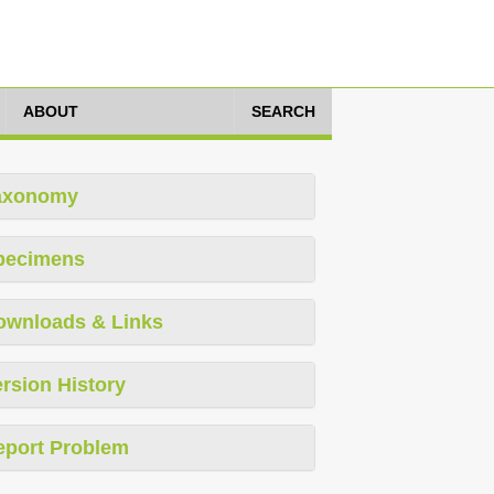
ABOUT
SEARCH
axonomy
pecimens
ownloads & Links
rsion History
eport Problem