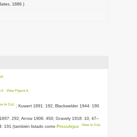
ates, 1886 )
CoL
a 5
View Figura 6
ew in CoL
; Kuwert 1891: 192; Blackwelder 1944: 190.
1897: 292; Arrow 1906: 450; Gravely 1918: 10, 47–
View in CoL
4: 191 (también listado como
Proculejus