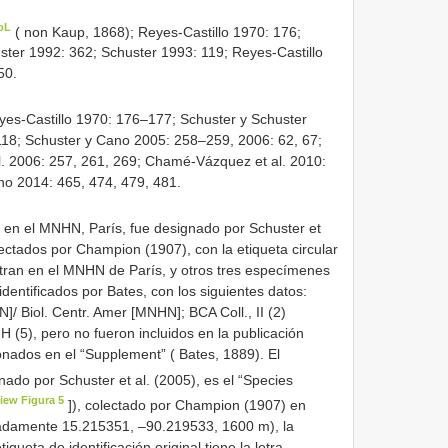
oL
( non Kaup, 1868); Reyes-Castillo 1970: 176;
ster 1992: 362; Schuster 1993: 119; Reyes-Castillo
50.
yes-Castillo 1970: 176–177; Schuster y Schuster
 118; Schuster y Cano 2005: 258–259, 2006: 62, 67;
al. 2006: 257, 261, 269; Chamé-Vázquez et al. 2010:
no 2014: 465, 474, 479, 481.
 en el MNHN, París, fue designado por Schuster et
lectados por Champion (1907), con la etiqueta circular
ntran en el MNHN de París, y otros tres especímenes
entificados por Bates, con los siguientes datos:
/ Biol. Centr. Amer [MNHN]; BCA Coll., II (2)
5), pero no fueron incluidos en la publicación
ionados en el “Supplement” ( Bates, 1889). El
nado por Schuster et al. (2005), es el “Species
iew Figura 5
]), colectado por Champion (1907) en
adamente 15.215351, –90.219533, 1600 m), la
queta de identificación original tiene la letra