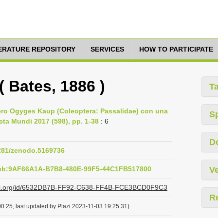
TERATURE REPOSITORY
SERVICES
HOW TO PARTICIPATE
 Bates, 1886 )
T
nero Ogyges Kaup (Coleoptera: Passalidae) con una
S
cta Mundi 2017 (598), pp. 1-38
: 6
D
5281/zenodo.5169736
pub:9AF66A1A-B7B8-480E-99F5-44C1FB517800
Ve
plazi.org/id/6532DB7B-FF92-C638-FF4B-FCE3BCD0F9C3
R
0:25, last updated by Plazi 2023-11-03 19:25:31)