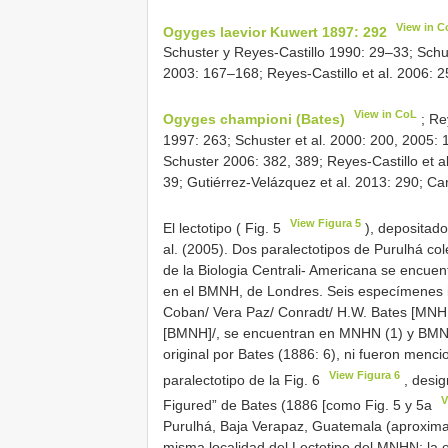
View in C
Ogyges laevior Kuwert 1897: 292
Schuster y Reyes-Castillo 1990: 29–33; Schu
2003: 167–168; Reyes-Castillo et al. 2006: 2
View in CoL
Ogyges championi (Bates)
; Re
1997: 263; Schuster et al. 2000: 200, 2005:
Schuster 2006: 382, 389; Reyes-Castillo et 
39; Gutiérrez-Velázquez et al. 2013: 290; Ca
View Figura 5
El lectotipo ( Fig. 5
), depositado
al. (2005). Dos paralectotipos de Purulhá co
de la Biologia Centrali- Americana se encue
en el BMNH, de Londres. Seis especímenes id
Coban/ Vera Paz/ Conradt/ H.W. Bates [MNHN]
[BMNH]/, se encuentran en MNHN (1) y BMNH (
original por Bates (1886: 6), ni fueron menc
View Figura 6
paralectotipo de la Fig. 6
, desig
V
Figured” de Bates (1886 [como Fig. 5 y 5a
Purulhá, Baja Verapaz, Guatemala (aproxim
misma localidad del Lectotipo del MNHN; la eti