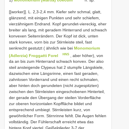
[[worker]]. L. 2,3-2,4 mm. Kiefer sehr schmal, glatt,
glänzend, mit einigen Punkten und sehr schiefem,
vierzähnigem Endrand. Kopf gerundet-viereckig, eher
breiter als lang, mit geradem Hinterrand und schwach
konvexen Seitenrändern. Der Kopf ist dick, unten
stark konvex, vorn bis zur Stirnleiste steil, fast
senkrecht gestutzt ( ähnlich wie bei
Monomorium
HNS
(Adlerzia) Froggatti Forel
, aber höher), von
da an bis zum Hinterrand schwach konvex. Der also
steil ansteigende Clypeus hat 2 stumpfe Längskiele,
dazwischen eine Längsrinne, einen fast geraden,
zahnlosen Vorderrand und einen recht schmalen,
aber hinten doch gerundeten (nicht zugespitzten)
zwischen den Stirnleisten eingeschobenen Hinterteil,
der gerade den Übergang der steilen Vorderfläche
zur oberen horizontalen Kopffläche bildet und
entsprechend umbiegt. Stirnleisten kurz, von
gewöhnlicher Form. Stirnrinne fehlt. Die Augen fehlen
vollständig. Der Fühlerschaft erreicht etwa das
hintere Kopf viertel. Geißelglieder 3-7 der