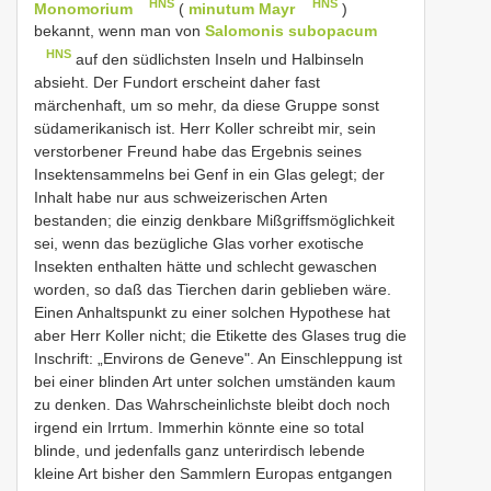
HNS
HNS
Monomorium
(
minutum Mayr
)
bekannt, wenn man von
Salomonis subopacum
HNS
auf den südlichsten Inseln und Halbinseln
absieht. Der Fundort erscheint daher fast
märchenhaft, um so mehr, da diese Gruppe sonst
südamerikanisch ist. Herr Koller schreibt mir, sein
verstorbener Freund habe das Ergebnis seines
Insektensammelns bei Genf in ein Glas gelegt; der
Inhalt habe nur aus schweizerischen Arten
bestanden; die einzig denkbare Mißgriffsmöglichkeit
sei, wenn das bezügliche Glas vorher exotische
Insekten enthalten hätte und schlecht gewaschen
worden, so daß das Tierchen darin geblieben wäre.
Einen Anhaltspunkt zu einer solchen Hypothese hat
aber Herr Koller nicht; die Etikette des Glases trug die
Inschrift: „Environs de Geneve". An Einschleppung ist
bei einer blinden Art unter solchen umständen kaum
zu denken. Das Wahrscheinlichste bleibt doch noch
irgend ein Irrtum. Immerhin könnte eine so total
blinde, und jedenfalls ganz unterirdisch lebende
kleine Art bisher den Sammlern Europas entgangen