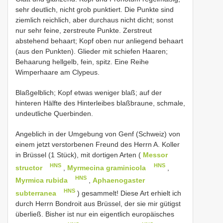
sehr deutlich, nicht grob punktiert. Die Punkte sind
ziemlich reichlich, aber durchaus nicht dicht; sonst
nur sehr feine, zerstreute Punkte. Zerstreut
abstehend behaart; Kopf oben nur anliegend behaart
(aus den Punkten). Glieder mit schiefen Haaren;
Behaarung hellgelb, fein, spitz. Eine Reihe
Wimperhaare am Clypeus.
Blaßgelblich; Kopf etwas weniger blaß; auf der
hinteren Hälfte des Hinterleibes blaßbraune, schmale,
undeutliche Querbinden.
Angeblich in der Umgebung von Genf (Schweiz) von
einem jetzt verstorbenen Freund des Herrn A. Koller
in Brüssel (1 Stück), mit dortigen Arten (
Messor
HNS
HNS
structor
,
Myrmecina graminicola
,
HNS
Myrmica rubida
,
Aphaenogaster
HNS
subterranea
) gesammelt! Diese Art erhielt ich
durch Herrn Bondroit aus Brüssel, der sie mir gütigst
überließ. Bisher ist nur ein eigentlich europäisches