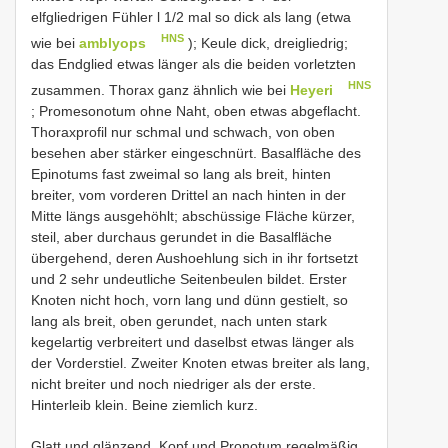
elfgliedrigen Fühler l 1/2 mal so dick als lang (etwa
HNS
wie bei
amblyops
); Keule dick, dreigliedrig;
das Endglied etwas länger als die beiden vorletzten
HNS
zusammen. Thorax ganz ähnlich wie bei
Heyeri
; Promesonotum ohne Naht, oben etwas abgeflacht.
Thoraxprofil nur schmal und schwach, von oben
besehen aber stärker eingeschnürt. Basalfläche des
Epinotums fast zweimal so lang als breit, hinten
breiter, vom vorderen Drittel an nach hinten in der
Mitte längs ausgehöhlt; abschüssige Fläche kürzer,
steil, aber durchaus gerundet in die Basalfläche
übergehend, deren Aushoehlung sich in ihr fortsetzt
und 2 sehr undeutliche Seitenbeulen bildet. Erster
Knoten nicht hoch, vorn lang und dünn gestielt, so
lang als breit, oben gerundet, nach unten stark
kegelartig verbreitert und daselbst etwas länger als
der Vorderstiel. Zweiter Knoten etwas breiter als lang,
nicht breiter und noch niedriger als der erste.
Hinterleib klein. Beine ziemlich kurz.
Glatt und glänzend. Kopf und Pronotum regelmäßig,