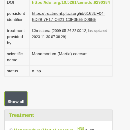
DOI
https://doi.org/10.5281/zenodo.6290384
i
persistent
https://treatment.plazi.org/id/6163EF04-
o
identifier
BD29-7F17-C621-C3F3EE5D06BE
n
treatment
Christiana
(2009-05-26 22:00:12, last updated
provided
2023-11-30 07:38:29)
by
scientific
Monomorium (Martia) coecum
name
status
n. sp.
Show all
Treatment
HNS
1)
Monomorium (Martia) coecum
n. sp.