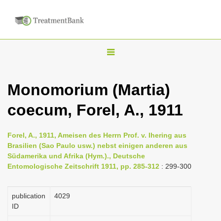
T
o
g
Monomorium (Martia)
g
coecum, Forel, A., 1911
l
e
n
Forel, A., 1911, Ameisen des Herrn Prof. v. Ihering aus
Brasilien (Sao Paulo usw.) nebst einigen anderen aus
a
Südamerika und Afrika (Hym.)., Deutsche
v
Entomologische Zeitschrift 1911, pp. 285-312
: 299-300
i
g
publication
4029
a
ID
t