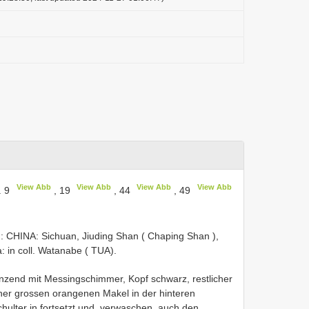
View Abb
View Abb
View Abb
View Abb
. 9
, 19
, 44
, 49
): CHINA: Sichuan, Jiuding Shan ( Chaping Shan ),
 in coll. Watanabe ( TUA).
glänzend mit Messingschimmer, Kopf schwarz, restlicher
iner grossen orangenen Makel in der hinteren
chulter in fortsetzt und, verwaschen, auch den