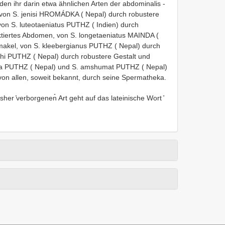
den ihr darin etwa ähnlichen Arten der abdominalis -
 von S. jenisi HROMÁDKA ( Nepal) durch robustere
on S. luteotaeniatus PUTHZ ( Indien) durch
ktiertes Abdomen, von S. longetaeniatus MAINDA (
nmakel, von S. kleebergianus PUTHZ ( Nepal) durch
 ahi PUTHZ ( Nepal) durch robustere Gestalt und
ya PUTHZ ( Nepal) und S. amshumat PUTHZ ( Nepal)
von allen, soweit bekannt, durch seine Spermatheka.
sher ̎verborgenen̎ Art geht auf das lateinische Wort ̎