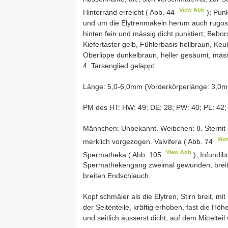
View Abb
Hinterrand erreicht ( Abb. 44
); Punk
und um die Elytrenmakeln herum auch rugos,
hinten fein und mässig dicht punktiert; Bebo
Kiefertaster gelb, Fühlerbasis hellbraun, Keu
Oberlippe dunkelbraun, heller gesäumt, mässi
4. Tarsenglied gelappt.
Länge: 5,0-6,0mm (Vorderkörperlänge: 3,0m
PM des HT: HW: 49; DE: 28; PW: 40; PL: 42; 
Männchen: Unbekannt. Weibchen: 8. Sternit 
Vie
merklich vorgezogen. Valvifera ( Abb. 74
View Abb
Spermatheka ( Abb. 105
), Infundib
Spermathekengang zweimal gewunden, breit 
breiten Endschlauch.
Kopf schmäler als die Elytren, Stirn breit, mit
der Seitenteile, kräftig erhoben, fast die H
und seitlich äusserst dicht, auf dem Mittelte