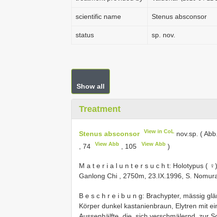
scientific name
Stenus absconsor
status
sp. nov.
Show all
Treatment
View in CoL
Stenus absconsor
nov.sp. ( Abb
View Abb
View Abb
, 74
, 105
)
M a t e r i a l u n t e r s u c h t:
Holotypus ( ♀
Ganlong Chi , 2750m, 23.IX.1996, S. Nomura:
B e s c h r e i b u n g: Brachypter, mässig 
Körper dunkel kastanienbraun, Elytren mit e
Aussenhälfte, die, sich verschmälernd, zur S