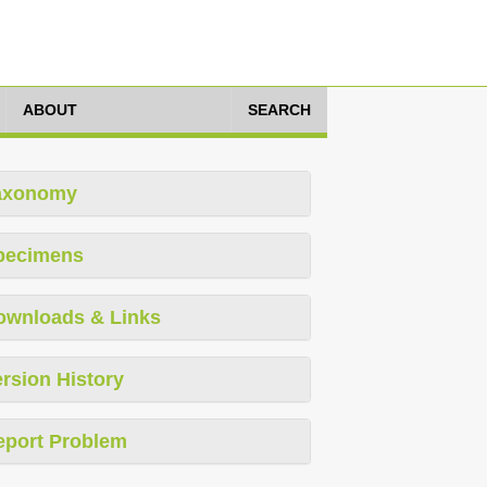
ABOUT
SEARCH
axonomy
pecimens
ownloads & Links
rsion History
eport Problem