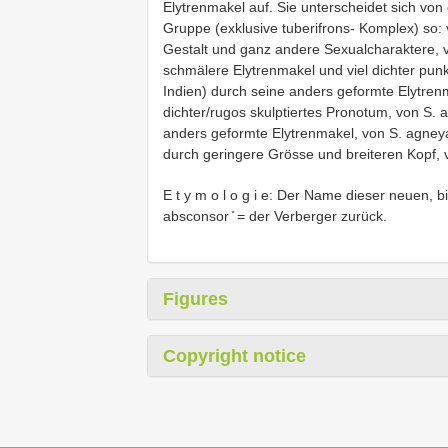
Elytrenmakel auf. Sie unterscheidet sich von 
Gruppe (exklusive tuberifrons- Komplex) so:
Gestalt und ganz andere Sexualcharaktere, v
schmälere Elytrenmakel und viel dichter pun
Indien) durch seine anders geformte Elytre
dichter/rugos skulptiertes Pronotum, von S.
anders geformte Elytrenmakel, von S. agne
durch geringere Grösse und breiteren Kopf, 
E t y m o l o g i e: Der Name dieser neuen, bi
absconsor ̎ = der Verberger zurück.
Figures
Copyright notice