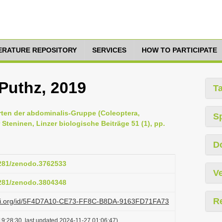
TERATURE REPOSITORY
SERVICES
HOW TO PARTICIPATE
Puthz, 2019
T
Arten der abdominalis-Gruppe (Coleoptera,
S
 Steninen, Linzer biologische Beiträge 51 (1), pp.
D
5281/zenodo.3762533
Ve
5281/zenodo.3804348
R
lazi.org/id/5F4D7A10-CE73-FF8C-B8DA-9163FD71FA73
9:28:30, last updated 2024-11-27 01:06:47)