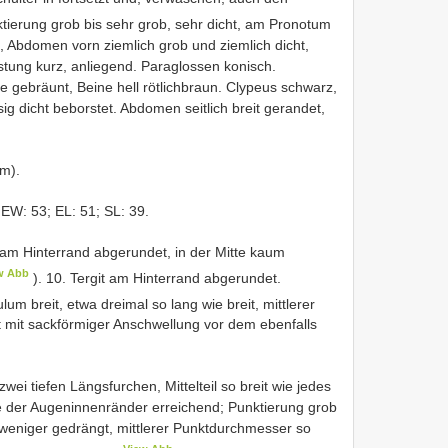
tierung grob bis sehr grob, sehr dicht, am Pronotum
 Abdomen vorn ziemlich grob und ziemlich dicht,
rstung kurz, anliegend. Paraglossen konisch.
le gebräunt, Beine hell rötlichbraun. Clypeus schwarz,
g dicht beborstet. Abdomen seitlich breit gerandet,
m).
EW: 53; EL: 51; SL: 39.
am Hinterrand abgerundet, in der Mitte kaum
w Abb
). 10. Tergit am Hinterrand abgerundet.
ulum breit, etwa dreimal so lang wie breit, mittlerer
mit sackförmiger Anschwellung vor dem ebenfalls
 zwei tiefen Längsfurchen, Mittelteil so breit wie jedes
öhe der Augeninnenränder erreichend; Punktierung grob
il weniger gedrängt, mittlerer Punktdurchmesser so