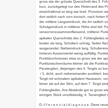
gross wie der grösste Querschnitt des 3. Füh
kurz, zurückgelegt nur den Hinterrand des Pr
eineinhalbmal so lang wie breit. Pronotum wen
dort seitlich nach vorn konisch, nach hinten 
der mittlere Längseindruck, die ihn seitlich 
Schrägeindruck in mittlerer Höhe sind tief; Pu
verworrenzusammenfliessend, mittlerer Pun
apikalen Querschnitts des 2. Fühlergliedes e
breiter als lang, Schultern schräg, Seiten fla
ausgerandet; Nahteindruck lang, Schulterei
hinteren Aussenviertel wenig auffällig; Punkti
Punktdurchmesser etwa so gross wie der apik
Punktzwischenräume kleiner als die Punktrad
Paratergiten, diejenigen des 4. Tergits so brei
♀!), dicht, auch nebeneinander punktiert; bas
Tergit mit schmalem apikalem Hautsaum; vorn 
feiner als auf der Stirn, auf dem 7. Tergit si
Fühlergliedes, ihre Abstände gut so gross wi
einzigen Stück unvollständig, 4. Tarsenglied t
D i f f e r e n z i a l d i a g n o s e: Diese n