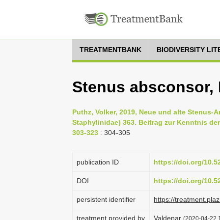
TREATMENTBANK
BIODIVERSITY LI
Stenus absconsor, 
Puthz, Volker, 2019, Neue und alte Stenus-
Staphylinidae) 363. Beitrag zur Kenntnis der
303-323
: 304-305
publication ID
https://doi.org/10.
DOI
https://doi.org/10.
persistent identifier
https://treatment.p
treatment provided by
Valdenar
(2020-04-22 1