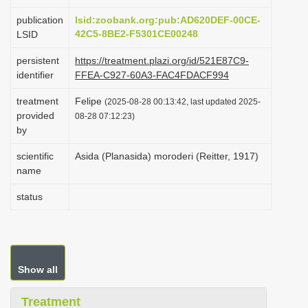
i
publication
lsid:zoobank.org:pub:AD620DEF-00CE-
o
42C5-8BE2-F5301CE00248
LSID
n
persistent
https://treatment.plazi.org/id/521E87C9-
identifier
FFEA-C927-60A3-FAC4FDACF994
treatment
Felipe
(2025-08-28 00:13:42, last updated 2025-
provided
08-28 07:12:23)
by
scientific
Asida (Planasida) moroderi (Reitter, 1917)
name
status
Show all
Treatment