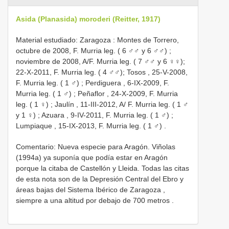
Asida (Planasida) moroderi (Reitter, 1917)
Material estudiado:
Zaragoza : Montes de Torrero,
octubre de 2008, F. Murria leg. ( 6 ♂♂ y 6 ♂♂)
;
noviembre de 2008, A/F. Murria leg. ( 7 ♂♂ y 6 ♀♀);
22-X-2011, F. Murria leg. ( 4 ♂♂);
Tosos , 25-V-2008,
F. Murria leg. ( 1 ♂)
;
Perdiguera , 6-IX-2009, F.
Murria leg. ( 1 ♂)
;
Peñaflor , 24-X-2009, F. Murria
leg. ( 1 ♀)
;
Jaulín , 11-III-2012, A/ F. Murria leg. ( 1 ♂
y 1 ♀)
;
Azuara , 9-IV-2011, F. Murria leg. ( 1 ♂)
;
Lumpiaque , 15-IX-2013, F. Murria leg. ( 1 ♂)
.
Comentario:
Nueva especie para Aragón. Viñolas
(1994a) ya suponía que podía estar en Aragón
porque la citaba de Castellón y Lleida. Todas las citas
de esta nota son de la Depresión Central del Ebro y
áreas bajas del Sistema Ibérico de Zaragoza ,
siempre a una altitud por debajo de 700 metros
.