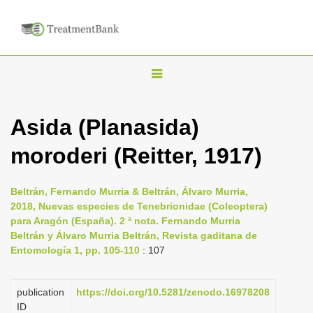
T
o
g
Asida (Planasida)
g
moroderi (Reitter, 1917)
l
e
n
Beltrán, Fernando Murria & Beltrán, Álvaro Murria,
2018, Nuevas especies de Tenebrionidae (Coleoptera)
a
para Aragón (España). 2 ª nota. Fernando Murria
v
Beltrán y Álvaro Murria Beltrán, Revista gaditana de
i
Entomología 1, pp. 105-110
: 107
g
a
publication
https://doi.org/10.5281/zenodo.16978208
ID
t