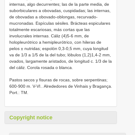
internas, algo decurrentes; las de la parte media, de
suborbiculares a obovadas, cuspidadas; las internas,
de obovadas a obovado-oblongas, recurvado-
mucronadas. Espículas sésiles. Brácteas espiculares
totalmente escariosas, más cortas que las
involucrales internas. Cáliz (4)5-6 mm, de
holopleurótrico a hemipleurótrico, con hileras de
pelos ± nutridas; espolón 0,3-0,5 mm, cuya longitud
va de 1/3 a 1/5 de la del tubo; lóbulos (1,2)1,4-2 mm,
ovados, largamente aristados, de longitud c. 1/3 de la
del cáliz. Corola rosada o blanca.
Pastos secos y fisuras de rocas, sobre serpentinas;
600-900 m. V-VI.. Alrededores de Vinhais y Bragança.
Port.: TM.
Copyright notice