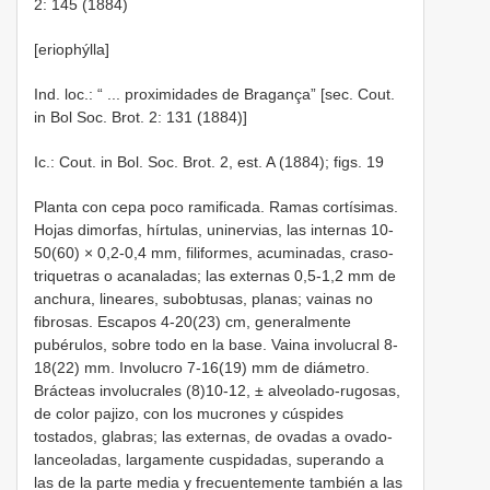
2: 145 (1884)
[eriophýlla]
Ind. loc.: “ ... proximidades de Bragança” [sec. Cout.
in Bol Soc. Brot. 2: 131 (1884)]
Ic.: Cout. in Bol. Soc. Brot. 2, est. A (1884); figs. 19
Planta con cepa poco ramificada. Ramas cortísimas.
Hojas dimorfas, hírtulas, uninervias, las internas 10-
50(60) × 0,2-0,4 mm, filiformes, acuminadas, craso-
triquetras o acanaladas; las externas 0,5-1,2 mm de
anchura, lineares, subobtusas, planas; vainas no
fibrosas. Escapos 4-20(23) cm, generalmente
pubérulos, sobre todo en la base. Vaina involucral 8-
18(22) mm. Involucro 7-16(19) mm de diámetro.
Brácteas involucrales (8)10-12, ± alveolado-rugosas,
de color pajizo, con los mucrones y cúspides
tostados, glabras; las externas, de ovadas a ovado-
lanceoladas, largamente cuspidadas, superando a
las de la parte media y frecuentemente también a las