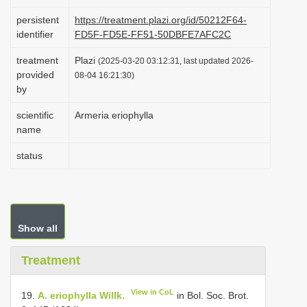
i
persistent
https://treatment.plazi.org/id/50212F64-
o
identifier
FD5F-FD5E-FF51-50DBFE7AFC2C
n
treatment
Plazi
(2025-03-20 03:12:31, last updated 2026-
provided
08-04 16:21:30)
by
scientific
Armeria eriophylla
name
status
Show all
Treatment
View in CoL
19.
A. eriophylla Willk.
in Bol. Soc. Brot.