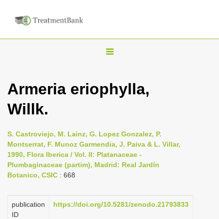
T
o
g
Armeria eriophylla,
g
Willk.
l
e
n
S. Castroviejo, M. Lainz, G. Lopez Gonzalez, P.
Montserrat, F. Munoz Garmendia, J. Paiva & L. Villar,
a
1990, Flora Iberica / Vol. II: Platanaceae -
v
Plumbaginaceae (partim), Madrid: Real Jardín
i
Botanico, CSIC
: 668
g
a
publication
https://doi.org/10.5281/zenodo.21793833
ID
t