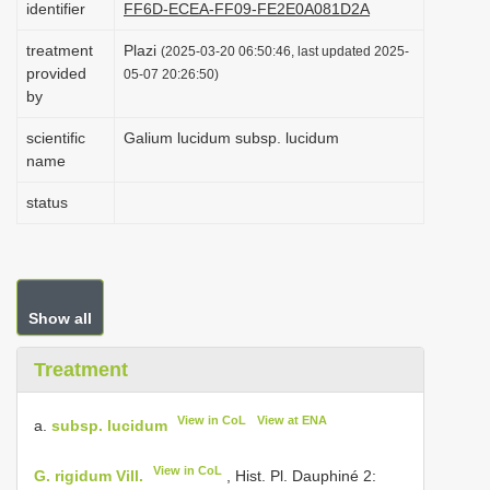
identifier
FF6D-ECEA-FF09-FE2E0A081D2A
i
treatment
Plazi
o
(2025-03-20 06:50:46, last updated 2025-
provided
05-07 20:26:50)
n
by
scientific
Galium lucidum subsp. lucidum
name
status
Show all
Treatment
View in CoL
View at ENA
a.
subsp. lucidum
View in CoL
G. rigidum Vill.
, Hist. Pl. Dauphiné 2: