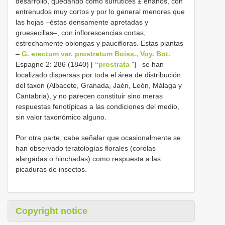
desarrollo, quedando como sufrútices ± enanos, con
entrenudos muy cortos y por lo general menores que
las hojas –éstas densamente apretadas y
gruesecillas–, con inflorescencias cortas,
estrechamente oblongas y paucifloras. Estas plantas
–
G. erectum var. prostratum Boiss., Voy. Bot.
Espagne 2: 286 (1840) [
“prostrata
”]– se han
localizado dispersas por toda el área de distribución
del taxon (Albacete, Granada, Jaén, León, Málaga y
Cantabria), y no parecen constituir sino meras
respuestas fenotípicas a las condiciones del medio,
sin valor taxonómico alguno.
Por otra parte, cabe señalar que ocasionalmente se
han observado teratologías florales (corolas
alargadas o hinchadas) como respuesta a las
picaduras de insectos.
Copyright notice