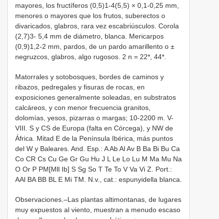
mayores, los fructíferos (0,5)1-4(5,5) × 0,1-0,25 mm,
menores o mayores que los frutos, suberectos o
divaricados, glabros, rara vez escabriúsculos. Corola
(2,7)3- 5,4 mm de diámetro, blanca. Mericarpos
(0,9)1,2-2 mm, pardos, de un pardo amarillento o ±
negruzcos, glabros, algo rugosos. 2 n = 22*, 44*.
Matorrales y sotobosques, bordes de caminos y
ribazos, pedregales y fisuras de rocas, en
exposiciones generalmente soleadas, en substratos
calcáreos, y con menor frecuencia granitos,
dolomías, yesos, pizarras o margas; 10-2200 m. V-
VIII. S y CS de Europa (falta en Córcega), y NW de
África. Mitad E de la Península Ibérica, más puntos
del W y Baleares. And. Esp.: A Ab Al Av B Ba Bi Bu Ca
Co CR Cs Cu Ge Gr Gu Hu J L Le Lo Lu M Ma Mu Na
O Or P PM[Mll Ib] S Sg So T Te To V Va Vi Z. Port.:
AAl BA BB BL E Mi TM. N.v., cat.: espunyidella blanca.
Observaciones.–Las plantas altimontanas, de lugares
muy expuestos al viento, muestran a menudo escaso