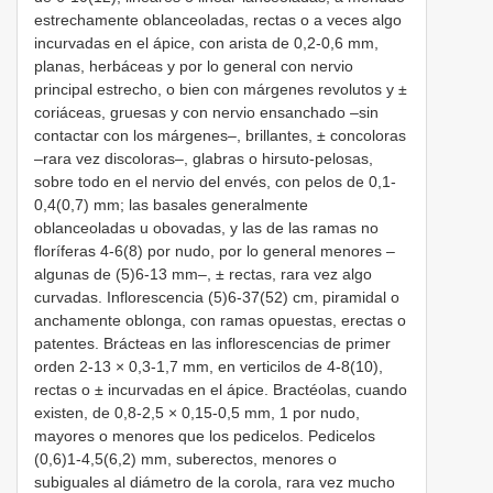
estrechamente oblanceoladas, rectas o a veces algo
incurvadas en el ápice, con arista de 0,2-0,6 mm,
planas, herbáceas y por lo general con nervio
principal estrecho, o bien con márgenes revolutos y ±
coriáceas, gruesas y con nervio ensanchado –sin
contactar con los márgenes–, brillantes, ± concoloras
–rara vez discoloras–, glabras o hirsuto-pelosas,
sobre todo en el nervio del envés, con pelos de 0,1-
0,4(0,7) mm; las basales generalmente
oblanceoladas u obovadas, y las de las ramas no
floríferas 4-6(8) por nudo, por lo general menores –
algunas de (5)6-13 mm–, ± rectas, rara vez algo
curvadas. Inflorescencia (5)6-37(52) cm, piramidal o
anchamente oblonga, con ramas opuestas, erectas o
patentes. Brácteas en las inflorescencias de primer
orden 2-13 × 0,3-1,7 mm, en verticilos de 4-8(10),
rectas o ± incurvadas en el ápice. Bractéolas, cuando
existen, de 0,8-2,5 × 0,15-0,5 mm, 1 por nudo,
mayores o menores que los pedicelos. Pedicelos
(0,6)1-4,5(6,2) mm, suberectos, menores o
subiguales al diámetro de la corola, rara vez mucho