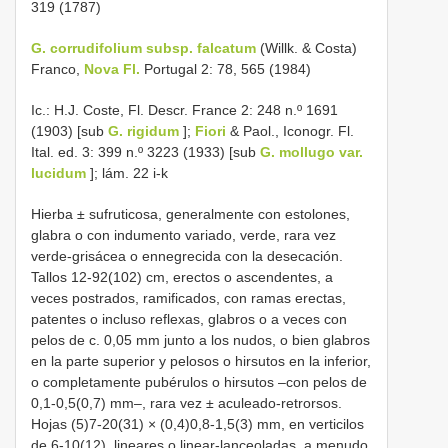
319 (1787)
G. corrudifolium subsp. falcatum
(Willk. & Costa)
Franco,
Nova Fl.
Portugal 2: 78, 565 (1984)
Ic.: H.J. Coste, Fl. Descr. France 2: 248 n.º 1691
(1903) [sub
G. rigidum
];
Fiori
& Paol., Iconogr. Fl.
Ital. ed. 3: 399 n.º 3223 (1933) [sub
G. mollugo var.
lucidum
]; lám. 22 i-k
Hierba ± sufruticosa, generalmente con estolones,
glabra o con indumento variado, verde, rara vez
verde-grisácea o ennegrecida con la desecación.
Tallos 12-92(102) cm, erectos o ascendentes, a
veces postrados, ramificados, con ramas erectas,
patentes o incluso reflexas, glabros o a veces con
pelos de c. 0,05 mm junto a los nudos, o bien glabros
en la parte superior y pelosos o hirsutos en la inferior,
o completamente pubérulos o hirsutos –con pelos de
0,1-0,5(0,7) mm–, rara vez ± aculeado-retrorsos.
Hojas (5)7-20(31) × (0,4)0,8-1,5(3) mm, en verticilos
de 6-10(12), lineares o linear-lanceoladas, a menudo