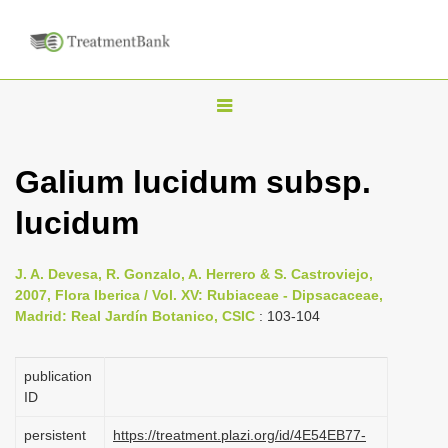
T
o
g
Galium lucidum subsp.
g
lucidum
l
e
n
J. A. Devesa, R. Gonzalo, A. Herrero & S. Castroviejo,
2007, Flora Iberica / Vol. XV: Rubiaceae - Dipsacaceae,
a
Madrid: Real Jardín Botanico, CSIC
: 103-104
v
i
publication
g
ID
a
persistent
https://treatment.plazi.org/id/4E54EB77-
t