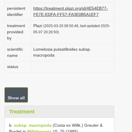
i
persistent
https://treatment.plazi.org/id/4E54EB77-
o
identifier
FE7E-EDFA-FF57-FA3E0B5A1EF7
n
treatment
Plazi
(2025-03-20 06:50:46, last updated 2025-
provided
05-07 20:26:50)
by
scientific
Lomelosia pulsatilloides subsp.
macropoda
name
status
Show all
Treatment
b.
subsp. macropoda
(Costa ex Willk.) Greuter &
Burdet in
Willdenowia
15: 75 (1985)