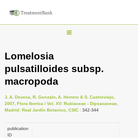
T
o
g
Lomelosia
g
pulsatilloides subsp.
l
e
macropoda
n
a
J. A. Devesa, R. Gonzalo, A. Herrero & S. Castroviejo,
v
2007, Flora Iberica / Vol. XV: Rubiaceae - Dipsacaceae,
i
Madrid: Real Jardín Botanico, CSIC
: 342-344
g
a
publication
ID
t