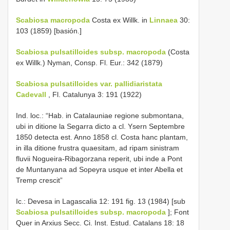
Scabiosa macropoda
Costa ex Willk. in
Linnaea
30:
103 (1859) [basión.]
Scabiosa pulsatilloides subsp. macropoda
(Costa
ex Willk.) Nyman, Consp. Fl. Eur.: 342 (1879)
Scabiosa pulsatilloides var. pallidiaristata
Cadevall
, Fl. Catalunya 3: 191 (1922)
Ind. loc.: “Hab. in Catalauniae regione submontana,
ubi in ditione la Segarra dicto a cl. Ysern Septembre
1850 detecta est. Anno 1858 cl. Costa hanc plantam,
in illa ditione frustra quaesitam, ad ripam sinistram
fluvii Nogueira-Ribagorzana reperit, ubi inde a Pont
de Muntanyana ad Sopeyra usque et inter Abella et
Tremp crescit”
Ic.: Devesa in Lagascalia 12: 191 fig. 13 (1984) [sub
Scabiosa pulsatilloides subsp. macropoda
]; Font
Quer in Arxius Secc. Ci. Inst. Estud. Catalans 18: 18