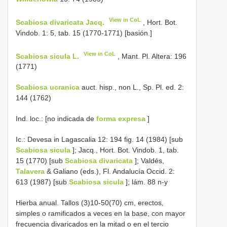
View in CoL
Scabiosa divaricata Jacq.
, Hort. Bot.
Vindob. 1: 5, tab. 15 (1770-1771) [basión.]
View in CoL
Scabiosa sicula L.
, Mant. Pl. Altera: 196
(1771)
Scabiosa ucranica
auct. hisp., non L., Sp. Pl. ed. 2:
144 (1762)
Ind. loc.: [no indicada de
forma expresa
]
Ic.: Devesa in Lagascalia 12: 194 fig. 14 (1984) [sub
Scabiosa sicula
]; Jacq., Hort. Bot. Vindob. 1, tab.
15 (1770) [sub
Scabiosa divaricata
]; Valdés,
Talavera
& Galiano (eds.), Fl. Andalucía Occid. 2:
613 (1987) [sub
Scabiosa sicula
]; lám. 88 n-y
Hierba anual. Tallos (3)10-50(70) cm, erectos,
simples o ramificados a veces en la base, con mayor
frecuencia divaricados en la mitad o en el tercio