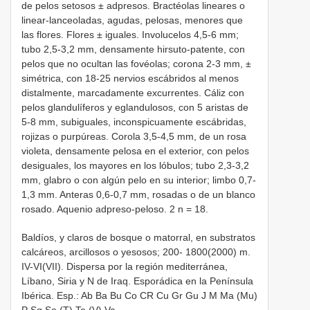
de pelos setosos ± adpresos. Bractéolas lineares o
linear-lanceoladas, agudas, pelosas, menores que
las flores. Flores ± iguales. Involucelos 4,5-6 mm;
tubo 2,5-3,2 mm, densamente hirsuto-patente, con
pelos que no ocultan las fovéolas; corona 2-3 mm, ±
simétrica, con 18-25 nervios escábridos al menos
distalmente, marcadamente excurrentes. Cáliz con
pelos glandulíferos y eglandulosos, con 5 aristas de
5-8 mm, subiguales, inconspicuamente escábridas,
rojizas o purpúreas. Corola 3,5-4,5 mm, de un rosa
violeta, densamente pelosa en el exterior, con pelos
desiguales, los mayores en los lóbulos; tubo 2,3-3,2
mm, glabro o con algún pelo en su interior; limbo 0,7-
1,3 mm. Anteras 0,6-0,7 mm, rosadas o de un blanco
rosado. Aquenio adpreso-peloso. 2 n = 18.
Baldíos, y claros de bosque o matorral, en substratos
calcáreos, arcillosos o yesosos; 200- 1800(2000) m.
IV-VI(VII). Dispersa por la región mediterránea,
Líbano, Siria y N de Iraq. Esporádica en la Península
Ibérica. Esp.: Ab Ba Bu Co CR Cu Gr Gu J M Ma (Mu)