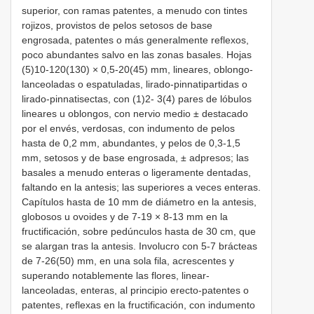
superior, con ramas patentes, a menudo con tintes
rojizos, provistos de pelos setosos de base
engrosada, patentes o más generalmente reflexos,
poco abundantes salvo en las zonas basales. Hojas
(5)10-120(130) × 0,5-20(45) mm, lineares, oblongo-
lanceoladas o espatuladas, lirado-pinnatipartidas o
lirado-pinnatisectas, con (1)2- 3(4) pares de lóbulos
lineares u oblongos, con nervio medio ± destacado
por el envés, verdosas, con indumento de pelos
hasta de 0,2 mm, abundantes, y pelos de 0,3-1,5
mm, setosos y de base engrosada, ± adpresos; las
basales a menudo enteras o ligeramente dentadas,
faltando en la antesis; las superiores a veces enteras.
Capítulos hasta de 10 mm de diámetro en la antesis,
globosos u ovoides y de 7-19 × 8-13 mm en la
fructificación, sobre pedúnculos hasta de 30 cm, que
se alargan tras la antesis. Involucro con 5-7 brácteas
de 7-26(50) mm, en una sola fila, acrescentes y
superando notablemente las flores, linear-
lanceoladas, enteras, al principio erecto-patentes o
patentes, reflexas en la fructificación, con indumento