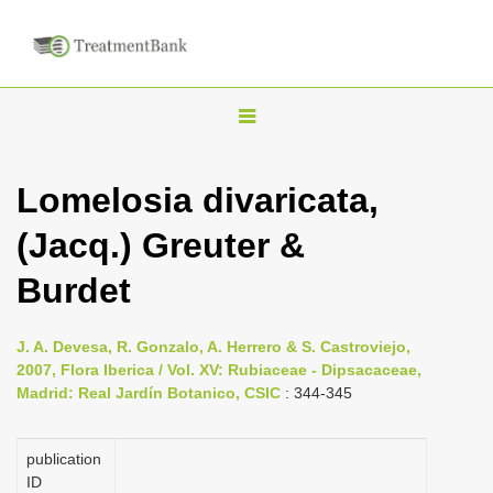
T
o
g
Lomelosia divaricata,
g
(Jacq.) Greuter &
l
e
Burdet
n
a
J. A. Devesa, R. Gonzalo, A. Herrero & S. Castroviejo,
v
2007, Flora Iberica / Vol. XV: Rubiaceae - Dipsacaceae,
i
Madrid: Real Jardín Botanico, CSIC
: 344-345
g
a
publication
ID
t