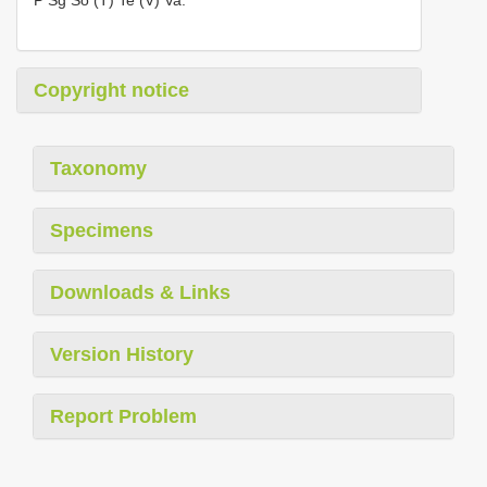
P Sg So (T) Te (V) Va.
Copyright notice
Taxonomy
Specimens
Downloads & Links
Version History
Report Problem