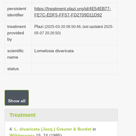
i
persistent
https://treatment.plazi.org/id/4E54EB77-
o
identifier
FE7C-EDF5-FF57-FD2709D11D92
n
treatment
Plazi
(2025-03-20 06:50:46, last updated 2025-
provided
05-07 20:26:50)
by
scientific
Lomelosia divaricata
name
status
Show all
Treatment
4.
L. divaricata (Jacq.) Greuter & Burdet
in
Willdenowia
15: 74 (1985)