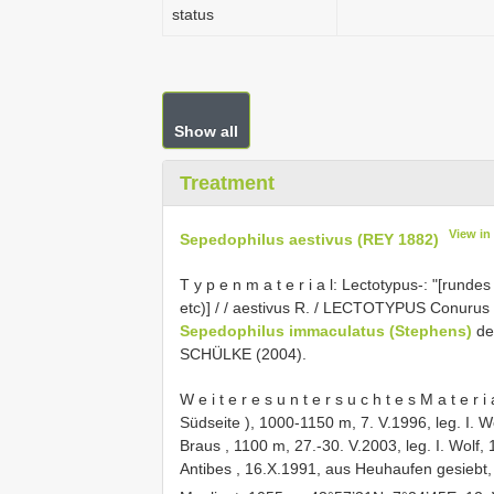
status
Show all
Treatment
View in
Sepedophilus aestivus (REY 1882)
T y p e n m a t e r i a l: Lectotypus-: "[rund
etc)] / / aestivus R. / LECTOTYPUS Conurus
Sepedophilus immaculatus (Stephens)
det
SCHÜLKE (2004).
W e i t e r e s u n t e r s u c h t e s M a t e r
Südseite ), 1000-1150 m, 7. V.1996, leg. I. Wo
Braus , 1100 m, 27.-30. V.2003, leg. I. Wolf, 
Antibes , 16.X.1991, aus Heuhaufen gesiebt, 