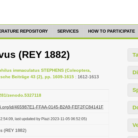
TERATURE REPOSITORY
SERVICES
HOW TO PARTICIPATE
vus (REY 1882)
T
dophilus immaculatus STEPHENS (Coleoptera,
Di
ische Beiträge 43 (2), pp. 1609-1615
: 1612-1613
S
5281/zenodo.5327118
lazi.org/id/465987E1-FFAA-0145-B2A9-FEF2FC84141F
D
2:54:09, last updated by Plazi 2023-11-05 06:52:05)
Ve
us (REY 1882)