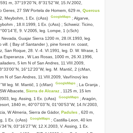
 591 m, 37°19’20’’N, 8°31’52’’W, 15.IV.2002,
do Geres, 27 SW Portela de Homem, 629 m,
Quercus
GoogleMaps
002, Meybohm, 1 Ex. (cAss)
;
Algarve,
ybohm , 18.II.1999, 1 Ex. (cAss)
;
Schweiz: Ticino,
9°00’14’’E, 9. V.2005, leg. Lompe, 1 (cSch)
a Nevada, Guajar Sierra 1200 m, 28.IX.1993, leg.
vill. ( Bay of Santander ), pine forest nr. coast,
z, San Roque, 28. V.-4. VI.1991, leg. D. W. Wrase, 1
 la Esperanza , W Las Rosas, 1000 m, 26.XI.1996,
Bailadero, 5 km N of San Andres, 11.VIII.2009,
8°33’00’’N, 16°12’20’’W, leg. M. Mantič, 2 (cMan,
 km N of San Andres, 11.VIII.2009, Vavřínový les
GoogleMaps
0’’W leg. M. Mantič, 1 (cMan)
;
La Granja ,
 SW Albacete,
Sierra de Alcaraz
, 1125 m, 15 km
GoogleMaps
2003, leg. Assing, 1 Ex. (cAss)
;
Aragón,
 resort, 1840 m, 40°07’03’’N, 01°00’53’’W, 14.IV.2003,
cia, W Almeria, Sierra de Gádor,
Padules
, 620 m,
GoogleMaps
ng, 1 Ex. (cAss)
;
Castilla-Leon, 40 km
’34’’N, 03°16’27’’W, 12.X.2003, V. Assing, 1 Ex.