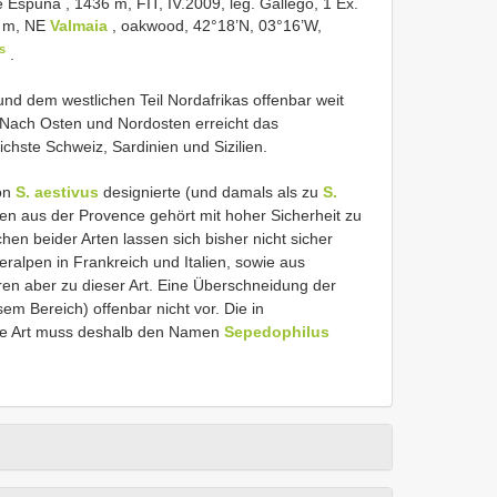
e Espuña , 1436 m, FIT, IV.2009, leg. Gallego, 1 Ex.
0 m, NE
Valmaia
, oakwood, 42°18’N, 03°16’W,
s
.
aund dem westlichen Teil Nordafrikas offenbar weit
 Nach Osten und Nordosten erreicht das
chste Schweiz, Sardinien und Sizilien.
von
S. aestivus
designierte (und damals als zu
S.
n aus der Provence gehört mit hoher Sicherheit zu
hen beider Arten lassen sich bisher nicht sicher
ralpen in Frankreich und Italien, sowie aus
en aber zu dieser Art. Eine Überschneidung der
em Bereich) offenbar nicht vor. Die in
e Art muss deshalb den Namen
Sepedophilus