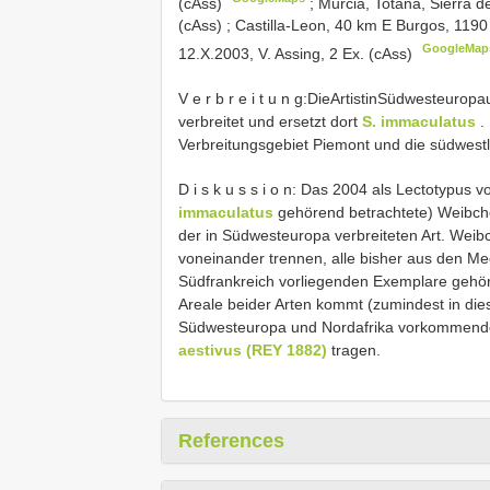
(cAss)
;
Murcia, Totana, Sierra d
(cAss)
;
Castilla-Leon, 40 km E Burgos, 119
GoogleMap
12.X.2003, V. Assing, 2 Ex. (cAss)
V e r b r e i t u n g:DieArtistinSüdwesteurop
verbreitet und ersetzt dort
S. immaculatus
.
Verbreitungsgebiet Piemont und die südwestli
D i s k u s s i o n: Das 2004 als Lectotypus 
immaculatus
gehörend betrachtete) Weibche
der in Südwesteuropa verbreiteten Art. Weibc
voneinander trennen, alle bisher aus den Mee
Südfrankreich vorliegenden Exemplare gehör
Areale beider Arten kommt (zumindest in dies
Südwesteuropa und Nordafrika vorkommend
aestivus (REY 1882)
tragen.
References