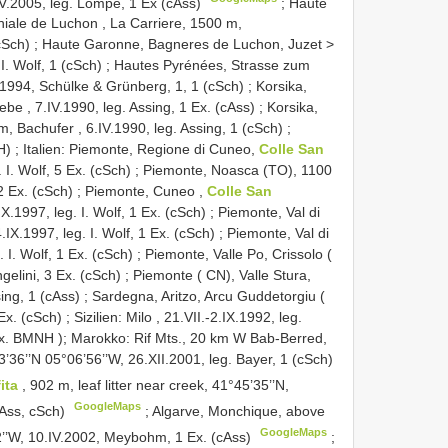
V.2005, leg. Lompe, 1 Ex (cAss)
;
Haute
ale de Luchon , La Carriere, 1500 m,
cSch)
;
Haute Garonne, Bagneres de Luchon, Juzet >
I. Wolf, 1 (cSch)
;
Hautes Pyrénées, Strasse zum
1994, Schülke & Grünberg, 1, 1 (cSch)
;
Korsika,
be , 7.IV.1990, leg. Assing, 1 Ex. (cAss)
;
Korsika,
 Bachufer , 6.IV.1990, leg. Assing, 1 (cSch)
;
H)
;
Italien: Piemonte, Regione di Cuneo,
Colle San
. I. Wolf, 5 Ex. (cSch)
;
Piemonte, Noasca (TO), 1100
2 Ex. (cSch)
;
Piemonte, Cuneo ,
Colle San
.1997, leg. I. Wolf, 1 Ex. (cSch)
;
Piemonte, Val di
.IX.1997, leg. I. Wolf, 1 Ex. (cSch)
;
Piemonte, Val di
 I. Wolf, 1 Ex. (cSch)
;
Piemonte, Valle Po, Crissolo (
gelini, 3 Ex. (cSch)
;
Piemonte ( CN), Valle Stura,
ing, 1 (cAss)
;
Sardegna, Aritzo, Arcu Guddetorgiu (
Ex. (cSch)
;
Sizilien: Milo , 21.VII.-2.IX.1992, leg.
1 Ex. BMNH
);
Marokko: Rif Mts., 20 km W Bab-Berred,
’36’’N 05°06’56’’W, 26.XII.2001, leg. Bayer, 1 (cSch)
fita
, 902 m, leaf litter near creek, 41°45’35’’N,
GoogleMaps
cAss, cSch)
;
Algarve, Monchique, above
GoogleMaps
2’’W, 10.IV.2002, Meybohm, 1 Ex. (cAss)
;