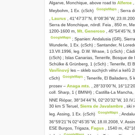
Algarve, Monchique, above road to
Alferce
,
GoogleMaps
Meybohm, 1 Ex. (cSch)
;
Serra 
,
Laurus
, 41°47’37’’N, 8°08’36’’W, 23.III.2
Serra de Monchique, nördl. Feia , 850 m, Me
1200-1600 m,
Mt. Generoso
, 45°54’45’’N, 
GoogleMaps
;
Spanien: Andalusia (GR), Sierr
Wunderle, 1 Ex. (cSch)
;
Santander, N Loredo 
13.VII.1996, leg. D.W. Wrase, 1 (cSch)
;
Cádi
(cSch)
;
Islas Canarias, Tenerife, Bosque de
Schülke & Grünberg, 1 (cSch)
;
Tenerife, El 
Vavřínový
les – skleb suchých větvi a keřů 2
GoogleMaps
cSch)
;
Tenerife, El Bailadero, 5
prosev –
Anaga mts.
, 28°33’00’’N, 16°12’2
coll. Sharp, 1 ( BMNH)
;
Castilla-La Mancha,
NNE Riópar, 38°34’44’’N, 02°20’32’’W, 10.IV.
30 km S Teruel,
Sierra de Javalambre
, ski
GoogleMaps
leg. Assing, 1 Ex. (cSch)
;
Andalu
36°59’21’’N 02°45’35’’W, 18.III.2008, V. Assi
ESE Burgos, Trigaza,
Fagus
, 1540 m, 42°16
GoogleMaps