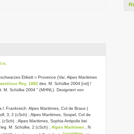
R
 CoL
es schwarzes Etikett = Provence (Var, Alpes Maritimes
aestivus Rey, 1882
des. M. Schülke 2004 [rot] /
. M. Schülke 2004 " (MHNL). Designiert von
 i a l: Frankreich: Alpes Maritimes, Col de Braus (
lf, 3, 2 (cSch)
;
Alpes Maritimes, Sospel, Col de
1 (cSch)
;
Alpes Maritimes, Sophia Antipolis bei
leg. M. Schülke, 2 (cSch)
;
Alpes Maritimes
, N
GoogleMaps