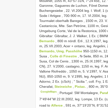
Moulinet, 1055 m, 43°57’31N, 7°24’45E, 12. 
Garonne, Gagueres de Luchon, Fôret Domeni
Buchengesiebe , 22. VI.2004 leg. I. Wolf, 1 (
Sode / Artigee , 700-900 m, 17. VI.2004, leg. 
Tourmalet oberhalb Bareges , 1500 m, 23. V.
Castaniccia, Mte. San Petróne, 1100 m, Gesie
Umgebung Corte, Val de la Restonica, 1000 m,
Gibraltar: Gibraltar, J. J. Walker, 1 Ex. ( BMN
Bernardo
, 800 m nördl. Erli , 12.X.1997, leg
m, 25.VII.2003, Acer + ontano, leg. Angelini, 
Bernardo, Umg. Passhöhe
950-1150 m, 12.X
Susa ,
Colle di Finestre
, N-Seite, 850 m, 24
Susa, Col de Cenis , 1300 m, 25.IX.1997, leg.
CN), 27. V.2000, castagno, 1150 m, leg. F. An
Vallone Riofreddo , 1050 m, 5. V.1997, V. Ass
NU), 850-1050 m, 9. V.1995, leg. Angelini, 1 
Adorno, 2 Ex. (cSch)
;
" Sicilia ", coll. Fry, 
Cherafat,
Steineiche
,
Pistac.
, 800 m, 35°03
GoogleMaps
;
Portugal: SW Montalegre,
Para
7°49’44’’W 22.III.2002, leg. Lompe, 13 Ex. (
road to
Alferce
, 591 m, 37°19’20’’N, 8°31’5