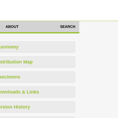
ABOUT
SEARCH
axonomy
stribution Map
pecimens
ownloads & Links
rsion History