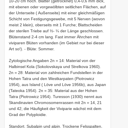
10-20 cm hoch. Blätter (getrocknet) 0,4-0,6 mm dick,
mit ebenen oder vorgewölbten seitlichen Flächen, auf
der Unterseite ( Außenseite) mit einer gleichmäßigen
Schicht von Festigungsgewebe, mit 5 Nerven (wovon
meist 2 klein), oberseits mit 1 Furche; Blattscheiden
der sterilen Triebe auf ⅓- ¼ der Länge geschlossen.
Blütenstand 2-4 cm lang. Fast immer Ährchen mit
viviparen Blüten vorhanden (im Gebiet nur bei dieser
Art so!). - Blüte: Sommer.
Zytologische Angaben 2n = 14: Material von der
Halbinsel Kola (Sokolovskaya und Strelkova 1960).
2n = 28: Material von zahlreichen Fundstellen in der
Hohen Tatra und den Westkarpaten (Piotrowicz
1954), aus Island ( Löve und Löve 1956b), aus Japan
(Tateoka 1954). 2n = 35: Material aus der Hohen
Tatra (Piotrowicz 1954). Turesson (1930) nennt aus
Skandinavien Chromosomenrassen mit 2n = 14, 21
und 42; die Häufigkeit der Viviparie wächst mit dem
Grad der Polyploidie.
Standort. Subalpin und alpin. Trockene Felsspalten,