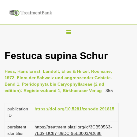
T
o
g
Festuca supina Schur
g
l
Hess, Hans Ernst, Landolt, Elias & Hirzel, Rosmarie,
e
1972, Flora der Schweiz und angrenzender Gebiete.
n
Band 1. Pteridophyta bis Caryophyllaceae (2 nd
edition): Registerzuband 1, Birkhaeuser Verlag
: 355
a
v
i
publication
https://doi.org/10.5281/zenodo.291815
ID
g
a
persistent
https://treatment.plazi.org/id/3CB59563-
identifier
7E39-BC87-86DC-95E3003AD688
t