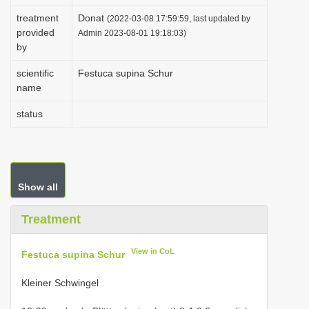
i
treatment
Donat
(2022-03-08 17:59:59, last updated by
provided
o
Admin 2023-08-01 19:18:03)
by
n
scientific
Festuca supina Schur
name
status
Show all
Treatment
View in CoL
Festuca supina Schur
Kleiner Schwingel