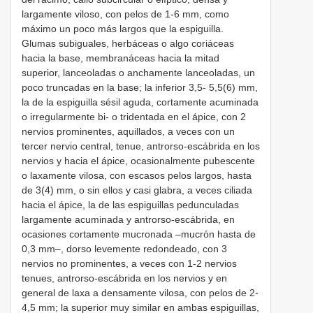
largamente viloso, con pelos de 1-6 mm, como
máximo un poco más largos que la espiguilla.
Glumas subiguales, herbáceas o algo coriáceas
hacia la base, membranáceas hacia la mitad
superior, lanceoladas o anchamente lanceoladas, un
poco truncadas en la base; la inferior 3,5- 5,5(6) mm,
la de la espiguilla sésil aguda, cortamente acuminada
o irregularmente bi- o tridentada en el ápice, con 2
nervios prominentes, aquillados, a veces con un
tercer nervio central, tenue, antrorso-escábrida en los
nervios y hacia el ápice, ocasionalmente pubescente
o laxamente vilosa, con escasos pelos largos, hasta
de 3(4) mm, o sin ellos y casi glabra, a veces ciliada
hacia el ápice, la de las espiguillas pedunculadas
largamente acuminada y antrorso-escábrida, en
ocasiones cortamente mucronada –mucrón hasta de
0,3 mm–, dorso levemente redondeado, con 3
nervios no prominentes, a veces con 1-2 nervios
tenues, antrorso-escábrida en los nervios y en
general de laxa a densamente vilosa, con pelos de 2-
4,5 mm; la superior muy similar en ambas espiguillas,