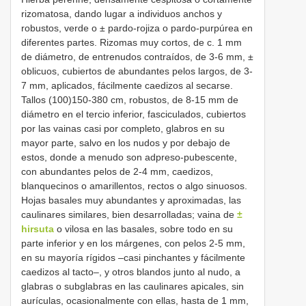
rizomatosa, dando lugar a individuos anchos y
robustos, verde o ± pardo-rojiza o pardo-purpúrea en
diferentes partes. Rizomas muy cortos, de c. 1 mm
de diámetro, de entrenudos contraídos, de 3-6 mm, ±
oblicuos, cubiertos de abundantes pelos largos, de 3-
7 mm, aplicados, fácilmente caedizos al secarse.
Tallos (100)150-380 cm, robustos, de 8-15 mm de
diámetro en el tercio inferior, fasciculados, cubiertos
por las vainas casi por completo, glabros en su
mayor parte, salvo en los nudos y por debajo de
estos, donde a menudo son adpreso-pubescente,
con abundantes pelos de 2-4 mm, caedizos,
blanquecinos o amarillentos, rectos o algo sinuosos.
Hojas basales muy abundantes y aproximadas, las
caulinares similares, bien desarrolladas; vaina de
±
hirsuta
o vilosa en las basales, sobre todo en su
parte inferior y en los márgenes, con pelos 2-5 mm,
en su mayoría rígidos –casi pinchantes y fácilmente
caedizos al tacto–, y otros blandos junto al nudo, a
glabras o subglabras en las caulinares apicales, sin
aurículas, ocasionalmente con ellas, hasta de 1 mm,