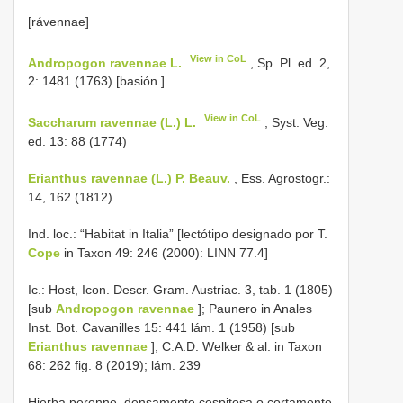
[rávennae]
View in CoL
Andropogon ravennae L.
, Sp. Pl. ed. 2,
2: 1481 (1763) [basión.]
View in CoL
Saccharum ravennae (L.) L.
, Syst. Veg.
ed. 13: 88 (1774)
Erianthus ravennae (L.) P. Beauv.
, Ess. Agrostogr.:
14, 162 (1812)
Ind. loc.: “Habitat in Italia” [lectótipo designado por T.
Cope
in Taxon 49: 246 (2000): LINN 77.4]
Ic.: Host, Icon. Descr. Gram. Austriac. 3, tab. 1 (1805)
[sub
Andropogon ravennae
]; Paunero in Anales
Inst. Bot. Cavanilles 15: 441 lám. 1 (1958) [sub
Erianthus ravennae
]; C.A.D. Welker & al. in Taxon
68: 262 fig. 8 (2019); lám. 239
Hierba perenne, densamente cespitosa o cortamente