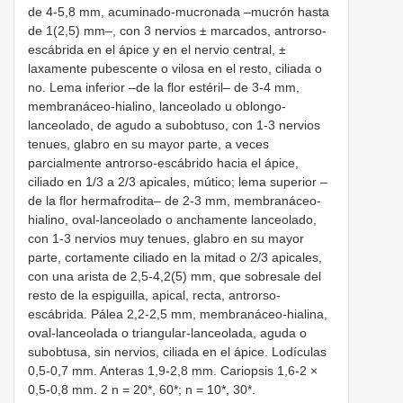
de 4-5,8 mm, acuminado-mucronada –mucrón hasta
de 1(2,5) mm–, con 3 nervios ± marcados, antrorso-
escábrida en el ápice y en el nervio central, ±
laxamente pubescente o vilosa en el resto, ciliada o
no. Lema inferior –de la flor estéril– de 3-4 mm,
membranáceo-hialino, lanceolado u oblongo-
lanceolado, de agudo a subobtuso, con 1-3 nervios
tenues, glabro en su mayor parte, a veces
parcialmente antrorso-escábrido hacia el ápice,
ciliado en 1/3 a 2/3 apicales, mútico; lema superior –
de la flor hermafrodita– de 2-3 mm, membranáceo-
hialino, oval-lanceolado o anchamente lanceolado,
con 1-3 nervios muy tenues, glabro en su mayor
parte, cortamente ciliado en la mitad o 2/3 apicales,
con una arista de 2,5-4,2(5) mm, que sobresale del
resto de la espiguilla, apical, recta, antrorso-
escábrida. Pálea 2,2-2,5 mm, membranáceo-hialina,
oval-lanceolada o triangular-lanceolada, aguda o
subobtusa, sin nervios, ciliada en el ápice. Lodículas
0,5-0,7 mm. Anteras 1,9-2,8 mm. Cariopsis 1,6-2 ×
0,5-0,8 mm. 2 n = 20*, 60*; n = 10*, 30*.