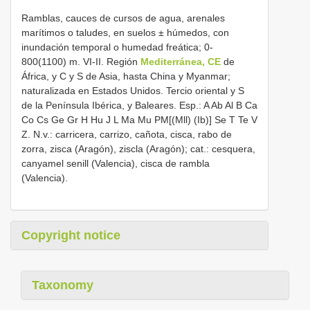
Ramblas, cauces de cursos de agua, arenales
marítimos o taludes, en suelos ± húmedos, con
inundación temporal o humedad freática; 0-
800(1100) m. VI-II. Región
Mediterránea, CE
de
África, y C y S de Asia, hasta China y Myanmar;
naturalizada en Estados Unidos. Tercio oriental y S
de la Península Ibérica, y Baleares. Esp.: A Ab Al B Ca
Co Cs Ge Gr H Hu J L Ma Mu PM[(Mll) (Ib)] Se T Te V
Z. N.v.: carricera, carrizo, cañota, cisca, rabo de
zorra, zisca (Aragón), ziscla (Aragón); cat.: cesquera,
canyamel senill (Valencia), cisca de rambla
(Valencia).
Copyright notice
Taxonomy