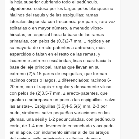
la hoja superior cubriendo todo el pedúnculo,
algodonoso-sedosa por los largos pelos blanquecino-
hialinos del raquis y de las espiguillas; ramas
laterales dispuesta con frecuencia por pares, rara vez
solitarias o en mayor número, a menudo viloso-
hirsutas, en especial hacia la base de las ramas
primarias, con pelos de (0,3)2-7 mm, ± rígidos y en
su mayoría de erecto-patentes a antrorsos, más
esparcidos o faltan en el resto de las ramas, y
laxamente antrorso-escábridas, lisas o casi hacia la
base del eje principal, ramas que llevan en su
extremo (2)5-15 pares de espiguillas, que forman
racimos cortos o largos, ± diferenciados; racimos 6-
20 mm, con el raquis ± regular y densamente viloso,
con pelos de (2)3,5-7 mm, ± erecto-patentes, que
igualan o sobrepasan un poco a las espiguillas –salvo
las aristas–. Espiguillas (3,5)4-5,5(6) mm, 2-3 por
nudo, similares, salvo pequeñas variaciones en las
glumas, una sésil y 1-2 pedunculadas, con pedúnculo
corto, de 1-4 mm, levemente ensanchado y acopado
en el ápice, con indumento similar al de los artejos
del racimo; callo subcircular o elíptico, densa y