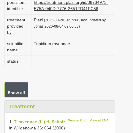
persistent
https://treatment.plazi.org/id/38734973-
i
identifier
E75A-040D-7776-2651FD41FC56
o
treatment
Plazi
(2025-03-20 10:19:06, last updated by
n
provided
Jonas 2026-08-04 09:00:53)
by
scientific
Tripidium ravennae
name
status
Show all
Treatment
View in CoL
View at ENA
1.
T. ravennae (L.) H. Scholz
in Willdenowia 36: 664 (2006)