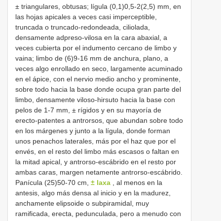
± triangulares, obtusas; lígula (0,1)0,5-2(2,5) mm, en
las hojas apicales a veces casi imperceptible,
truncada o truncado-redondeada, ciliolada,
densamente adpreso-vilosa en la cara abaxial, a
veces cubierta por el indumento cercano de limbo y
vaina; limbo de (6)9-16 mm de anchura, plano, a
veces algo enrollado en seco, largamente acuminado
en el ápice, con el nervio medio ancho y prominente,
sobre todo hacia la base donde ocupa gran parte del
limbo, densamente viloso-hirsuto hacia la base con
pelos de 1-7 mm, ± rígidos y en su mayoría de
erecto-patentes a antrorsos, que abundan sobre todo
en los márgenes y junto a la lígula, donde forman
unos penachos laterales, más por el haz que por el
envés, en el resto del limbo más escasos o faltan en
la mitad apical, y antrorso-escábrido en el resto por
ambas caras, margen netamente antrorso-escábrido.
Panícula (25)50-70 cm,
± laxa
, al menos en la
antesis, algo más densa al inicio y en la madurez,
anchamente elipsoide o subpiramidal, muy
ramificada, erecta, pedunculada, pero a menudo con