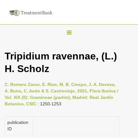
T
o
g
Tripidium ravennae, (L.)
g
H. Scholz
l
e
n
C. Romero Zarco, E. Rico, M. B. Crespo, J. A. Devesa,
A. Buira, C. Aedo & S. Castroviejo, 2021, Flora Iberica /
a
Vol. XIX (II): Gramineae (partim), Madrid: Real Jardín
v
Botanico, CSIC
: 1250-1253
i
g
publication
a
ID
t