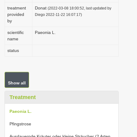
i
treatment
Donat
(2022-03-08 18:00:52, last updated by
provided
o
Diego 2022-11-22 16:07:17)
by
n
scientific
Paeonia L.
name
status
Show all
Treatment
Paeonia L.
Pfingstrose
Ausdauernde Kräuter oder kleine Sträucher (2 Arten