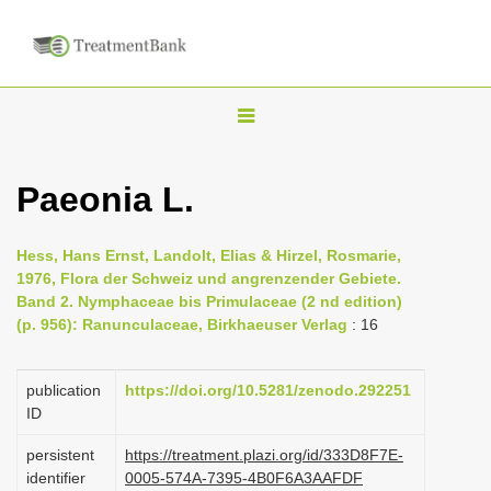
T
o
g
Paeonia L.
g
l
Hess, Hans Ernst, Landolt, Elias & Hirzel, Rosmarie,
e
1976, Flora der Schweiz und angrenzender Gebiete.
n
Band 2. Nymphaceae bis Primulaceae (2 nd edition)
(p. 956): Ranunculaceae, Birkhaeuser Verlag
: 16
a
v
i
publication
https://doi.org/10.5281/zenodo.292251
ID
g
a
persistent
https://treatment.plazi.org/id/333D8F7E-
identifier
0005-574A-7395-4B0F6A3AAFDF
t