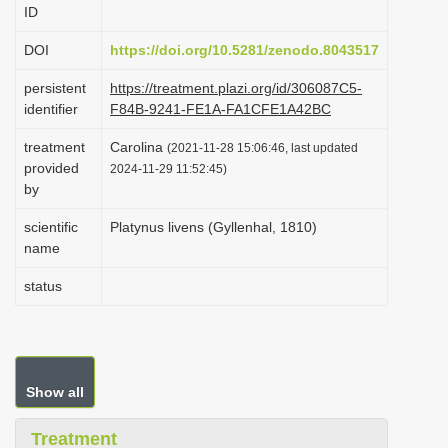
ID
i
o
DOI
https://doi.org/10.5281/zenodo.8043517
n
persistent
https://treatment.plazi.org/id/306087C5-
identifier
F84B-9241-FE1A-FA1CFE1A42BC
treatment
Carolina
(2021-11-28 15:06:46, last updated
provided
2024-11-29 11:52:45)
by
scientific
Platynus livens (Gyllenhal, 1810)
name
status
Show all
Treatment