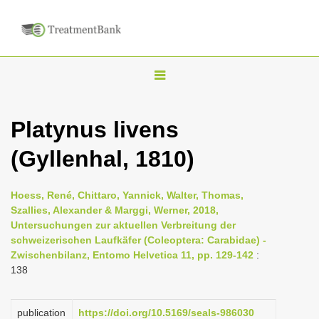
T
o
g
Platynus livens
g
(Gyllenhal, 1810)
l
e
n
Hoess, René, Chittaro, Yannick, Walter, Thomas,
Szallies, Alexander & Marggi, Werner, 2018,
a
Untersuchungen zur aktuellen Verbreitung der
v
schweizerischen Laufkäfer (Coleoptera: Carabidae) -
i
Zwischenbilanz, Entomo Helvetica 11, pp. 129-142
:
138
g
a
publication
https://doi.org/10.5169/seals-986030
t