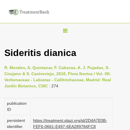
T
o
g
Sideritis dianica
g
l
R. Morales, A. Quintanar, F. Cabezas, A. J. Pujadas, S.
e
Cirujano & S. Castroviejo, 2010, Flora Iberica / Vol. XII:
n
Verbenaceae - Labiatae - Callitrichaceae, Madrid: Real
Jardín Botanico, CSIC
: 274
a
v
i
publication
ID
g
a
persistent
https://treatment.plazi.org/id/2D4A7E0B-
identifier
FEF6-0661-E497-6EA289784FC8
t