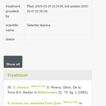
i
treatment
Plazi
(2025-03-20 16:24:06, last updated 2025-
provided
o
05-07 02:36:29)
by
n
scientific
Sideritis dianica
name
status
Show all
Treatment
View in CoL
26.
S. dianica
D. Rivera, Obón, De la
Torre & A. Barber in
Willdenowia
21: 73, fig. 1 (1991)
View in CoL
S. hirsuta var. maritima Font Quer
in