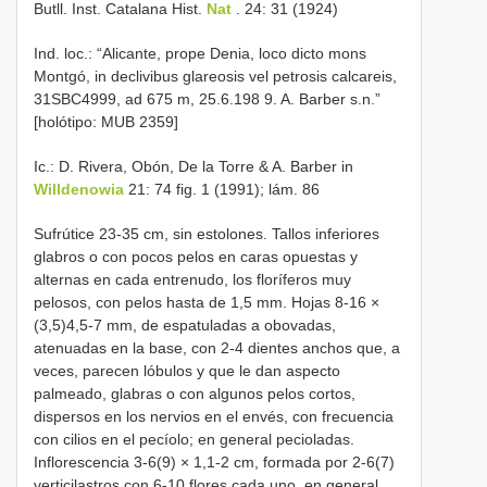
Butll. Inst. Catalana Hist.
Nat
. 24: 31 (1924)
Ind. loc.: “Alicante, prope Denia, loco dicto mons
Montgó, in declivibus glareosis vel petrosis calcareis,
31SBC4999, ad 675 m, 25.6.198 9. A. Barber s.n.”
[holótipo: MUB 2359]
Ic.: D. Rivera, Obón, De la Torre & A. Barber in
Willdenowia
21: 74 fig. 1 (1991); lám. 86
Sufrútice 23-35 cm, sin estolones. Tallos inferiores
glabros o con pocos pelos en caras opuestas y
alternas en cada entrenudo, los floríferos muy
pelosos, con pelos hasta de 1,5 mm. Hojas 8-16 ×
(3,5)4,5-7 mm, de espatuladas a obovadas,
atenuadas en la base, con 2-4 dientes anchos que, a
veces, parecen lóbulos y que le dan aspecto
palmeado, glabras o con algunos pelos cortos,
dispersos en los nervios en el envés, con frecuencia
con cilios en el pecíolo; en general pecioladas.
Inflorescencia 3-6(9) × 1,1-2 cm, formada por 2-6(7)
verticilastros con 6-10 flores cada uno, en general