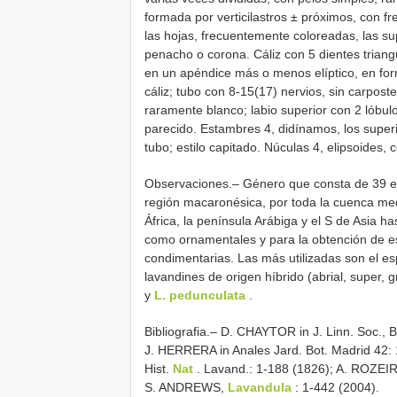
formada por verticilastros ± próximos, con f
las hojas, frecuentemente coloreadas, las su
penacho o corona. Cáliz con 5 dientes trian
en un apéndice más o menos elíptico, en for
cáliz; tubo con 8-15(17) nervios, sin carpostegi
raramente blanco; labio superior con 2 lóbulo
parecido. Estambres 4, didínamos, los super
tubo; estilo capitado. Núculas 4, elipsoides, 
Observaciones.– Género que consta de 39 esp
región macaronésica, por toda la cuenca med
África, la península Arábiga y el S de Asia h
como ornamentales y para la obtención de e
condimentarias. Las más utilizadas son el es
lavandines de origen híbrido (abrial, super,
y
L. pedunculata
.
Bibliografia.– D. CHAYTOR in J. Linn. Soc.,
J. HERRERA in Anales Jard. Bot. Madrid 42
Hist.
Nat
. Lavand.: 1-188 (1826); A. ROZEIRA
S. ANDREWS,
Lavandula
: 1-442 (2004).