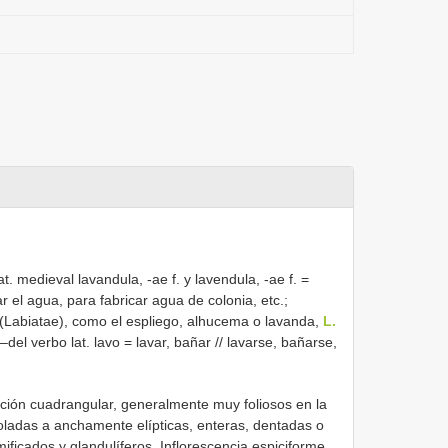
 lat. medieval lavandula, -ae f. y lavendula, -ae f. =
el agua, para fabricar agua de colonia, etc.;
(Labiatae), como el espliego, alhucema o lavanda,
L.
 –del verbo lat. lavo = lavar, bañar // lavarse, bañarse,
cción cuadrangular, generalmente muy foliosos en la
eoladas a anchamente elípticas, enteras, dentadas o
mificados y glandulíferos. Inflorescencia espiciforme,