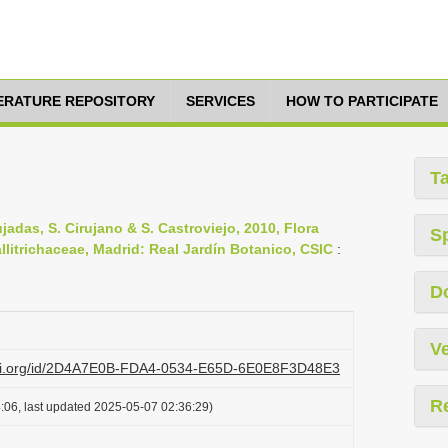
TERATURE REPOSITORY
SERVICES
HOW TO PARTICIPATE
T
ujadas, S. Cirujano & S. Castroviejo, 2010, Flora
S
Callitrichaceae, Madrid: Real Jardín Botanico, CSIC
:
D
Ve
lazi.org/id/2D4A7E0B-FDA4-0534-E65D-6E0E8F3D48E3
R
:06, last updated 2025-05-07 02:36:29)