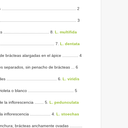
..................................................... 2
............................................................... 3
.................................. 8.
L. multifida
........................................ 7.
L. dentata
brácteas alargadas en el ápice .............. 4
ores separados, sin penacho de brácteas ... 6
...................................... 6.
L. viridis
 blanco ........................................ 5
la inflorescencia ........ 5.
L. pedunculata
florescencia .................. 4.
L. stoechas
chura; brácteas anchamente ovadas ...........