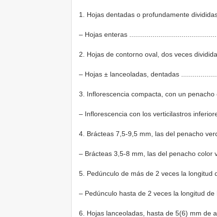
1. Hojas dentadas o profundamente divididas ............
– Hojas enteras .................................................
2. Hojas de contorno oval, dos veces divididas ......
– Hojas ± lanceoladas, dentadas ..........................
3. Inflorescencia compacta, con un penacho de 
– Inflorescencia con los verticilastros inferi
4. Brácteas 7,5-9,5 mm, las del penacho verdes ......
– Brácteas 3,5-8 mm, las del penacho color violeta o
5. Pedúnculo de más de 2 veces la longitud de 
– Pedúnculo hasta de 2 veces la longitud de la in
6. Hojas lanceoladas, hasta de 5(6) mm de an