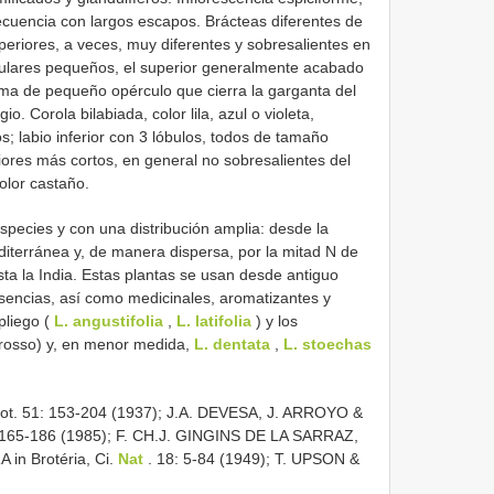
recuencia con largos escapos. Brácteas diferentes de
periores, a veces, muy diferentes y sobresalientes en
gulares pequeños, el superior generalmente acabado
ma de pequeño opérculo que cierra la garganta del
o. Corola bilabiada, color lila, azul o violeta,
s; labio inferior con 3 lóbulos, todos de tamaño
iores más cortos, en general no sobresalientes del
color castaño.
ecies y con una distribución amplia: desde la
iterránea y, de manera dispersa, por la mitad N de
asta la India. Estas plantas se usan desde antiguo
sencias, así como medicinales, aromatizantes y
pliego (
L. angustifolia
,
L. latifolia
) y los
 grosso) y, en menor medida,
L. dentata
,
L. stoechas
 Bot. 51: 153-204 (1937); J.A. DEVESA, J. ARROYO &
: 165-186 (1985); F. CH.J. GINGINS DE LA SARRAZ,
 in Brotéria, Ci.
Nat
. 18: 5-84 (1949); T. UPSON &