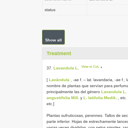
status
Show all
Treatment
View in CoL
37.
Lavandula L.
*
[
Lavándula
, -ae f. – lat. lavandaria, -ae f.;
nombre de plantas que servían para perfumar 
principalmente las del género
Lavandula L.
angustifolia Mill.
y
L. latifolia Medik.
, etc.
etc.]
Plantas sufruticosas, perennes. Tallos de se
parte inferior. Hojas de estrechamente lanc
varias veces divididas, con pelos simples, ra