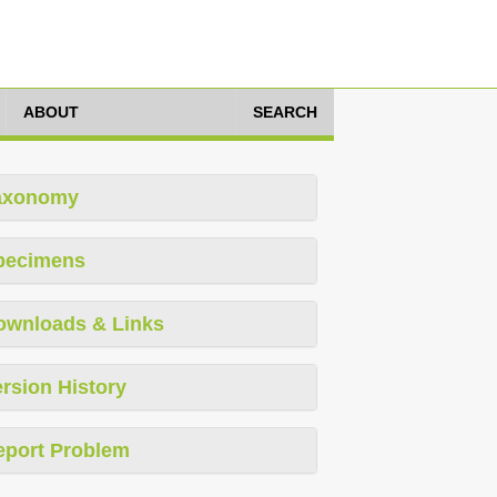
ABOUT
SEARCH
axonomy
pecimens
ownloads & Links
rsion History
eport Problem