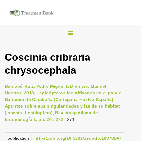
T
o
g
Coscinia cribraria
g
chrysocephala
l
e
n
Bernabé-Ruiz, Pedro Miguel & Dionisio, Manuel
Huertas, 2018, Lepidópteros identificados en el paraje
a
Barranco de Carabaña (Cortegana-Huelva-España).
v
Apuntes sobre sus singularidades y las de su hábitat
i
(Insecta: Lepidoptera), Revista gaditana de
Entomología 1, pp. 241-272
: 271
g
a
publication
https://doi.org/10.5281/zenodo.16978247
t