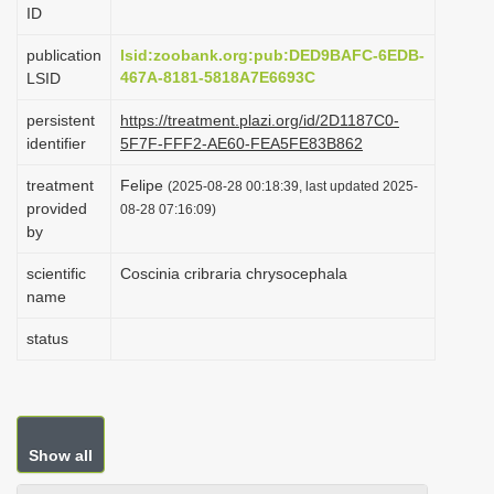
ID
i
o
publication
lsid:zoobank.org:pub:DED9BAFC-6EDB-
467A-8181-5818A7E6693C
LSID
n
persistent
https://treatment.plazi.org/id/2D1187C0-
identifier
5F7F-FFF2-AE60-FEA5FE83B862
treatment
Felipe
(2025-08-28 00:18:39, last updated 2025-
provided
08-28 07:16:09)
by
scientific
Coscinia cribraria chrysocephala
name
status
Show all