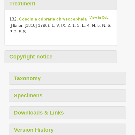
Treatment
View in CoL
132.
Coscinia cribraria chrysocephala
(Ḩbner, [1810] 1796). 1: V, IX. 2: 1. 3: E. 4: N. 5: N. 6:
P. 7: S-S.
Copyright notice
Taxonomy
Specimens
Downloads & Links
Version History