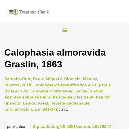
T
o
g
Calophasia almoravida
g
Graslin, 1863
l
e
n
Bernabé-Ruiz, Pedro Miguel & Dionisio, Manuel
Huertas, 2018, Lepidópteros identificados en el paraje
a
Barranco de Carabaña (Cortegana-Huelva-España).
v
Apuntes sobre sus singularidades y las de su hábitat
i
(Insecta: Lepidoptera), Revista gaditana de
Entomología 1, pp. 241-272
: 271
g
a
publication
https://doi.org/10.5281/zenodo.16978247
t