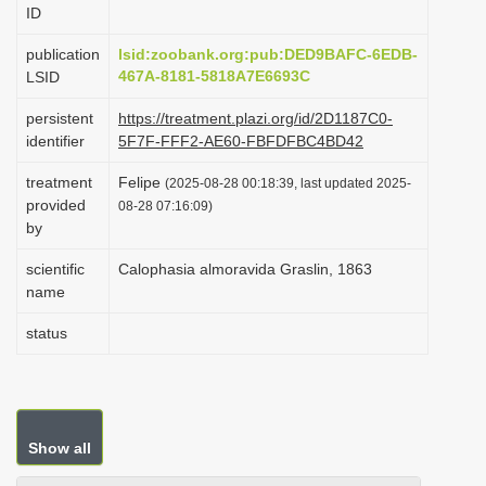
ID
i
o
publication
lsid:zoobank.org:pub:DED9BAFC-6EDB-
467A-8181-5818A7E6693C
LSID
n
persistent
https://treatment.plazi.org/id/2D1187C0-
identifier
5F7F-FFF2-AE60-FBFDFBC4BD42
treatment
Felipe
(2025-08-28 00:18:39, last updated 2025-
provided
08-28 07:16:09)
by
scientific
Calophasia almoravida Graslin, 1863
name
status
Show all