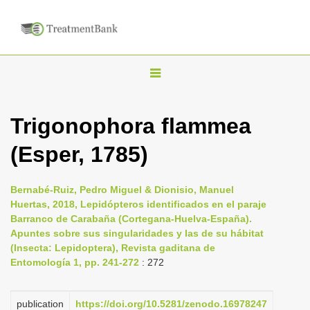
T
o
g
Trigonophora flammea
g
(Esper, 1785)
l
e
n
Bernabé-Ruiz, Pedro Miguel & Dionisio, Manuel
Huertas, 2018, Lepidópteros identificados en el paraje
a
Barranco de Carabaña (Cortegana-Huelva-España).
v
Apuntes sobre sus singularidades y las de su hábitat
i
(Insecta: Lepidoptera), Revista gaditana de
Entomología 1, pp. 241-272
: 272
g
a
publication
https://doi.org/10.5281/zenodo.16978247
t