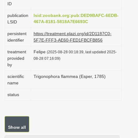
ID
i
o
publication
lsid:zoobank.org:pub:DED9BAFC-6EDB-
467A-8181-5818A7E6693C
LSID
n
persistent
https://treatment.plazi.org/id/2D1187C0-
identifier
5F7E-FFF3-AE60-FED1FBCFB856
treatment
Felipe
(2025-08-28 00:18:39, last updated 2025-
provided
08-28 07:16:09)
by
scientific
Trigonophora flammea (Esper, 1785)
name
status
Show all