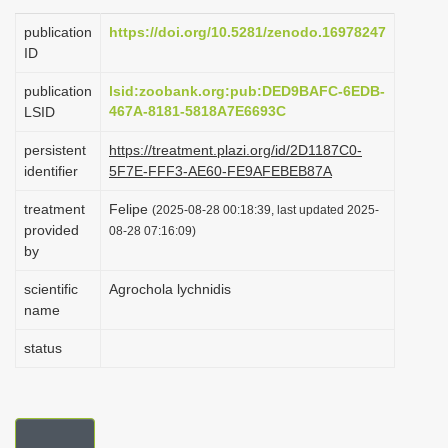
i
publication
https://doi.org/10.5281/zenodo.16978247
o
ID
n
publication
lsid:zoobank.org:pub:DED9BAFC-6EDB-
467A-8181-5818A7E6693C
LSID
persistent
https://treatment.plazi.org/id/2D1187C0-
identifier
5F7E-FFF3-AE60-FE9AFEBEB87A
treatment
Felipe
(2025-08-28 00:18:39, last updated 2025-
provided
08-28 07:16:09)
by
scientific
Agrochola lychnidis
name
status