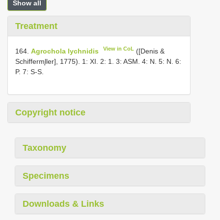
Show all
Treatment
View in CoL
164.
Agrochola lychnidis
([Denis &
Schifferm̧ller], 1775). 1: XI. 2: 1. 3: ASM. 4: N. 5: N. 6:
P. 7: S-S.
Copyright notice
Taxonomy
Specimens
Downloads & Links