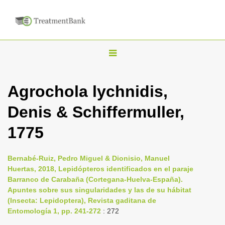
T
o
g
Agrochola lychnidis,
g
Denis & Schiffermuller,
l
e
1775
n
a
Bernabé-Ruiz, Pedro Miguel & Dionisio, Manuel
v
Huertas, 2018, Lepidópteros identificados en el paraje
i
Barranco de Carabaña (Cortegana-Huelva-España).
Apuntes sobre sus singularidades y las de su hábitat
g
(Insecta: Lepidoptera), Revista gaditana de
a
Entomología 1, pp. 241-272
: 272
t