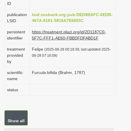
ID
i
o
publication
lsid:zoobank.org:pub:DED9BAFC-6EDB-
467A-8181-5818A7E6693C
LSID
n
persistent
https://treatment.plazi.org/id/2D1187C0-
identifier
5F7C-FFF1-AE60-FBBDFDFABD1F
treatment
Felipe
(2025-08-28 00:18:39, last updated 2025-
provided
08-28 07:16:09)
by
scientific
Furcula bifida (Brahm, 1787)
name
status
Show all