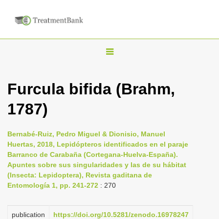
T
o
g
Furcula bifida (Brahm,
g
1787)
l
e
n
Bernabé-Ruiz, Pedro Miguel & Dionisio, Manuel
Huertas, 2018, Lepidópteros identificados en el paraje
a
Barranco de Carabaña (Cortegana-Huelva-España).
v
Apuntes sobre sus singularidades y las de su hábitat
i
(Insecta: Lepidoptera), Revista gaditana de
Entomología 1, pp. 241-272
: 270
g
a
publication
https://doi.org/10.5281/zenodo.16978247
t