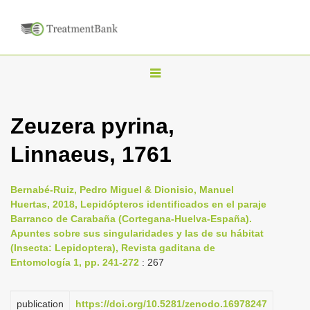
T
o
g
Zeuzera pyrina,
g
Linnaeus, 1761
l
e
n
Bernabé-Ruiz, Pedro Miguel & Dionisio, Manuel
Huertas, 2018, Lepidópteros identificados en el paraje
a
Barranco de Carabaña (Cortegana-Huelva-España).
v
Apuntes sobre sus singularidades y las de su hábitat
i
(Insecta: Lepidoptera), Revista gaditana de
Entomología 1, pp. 241-272
: 267
g
a
publication
https://doi.org/10.5281/zenodo.16978247
t