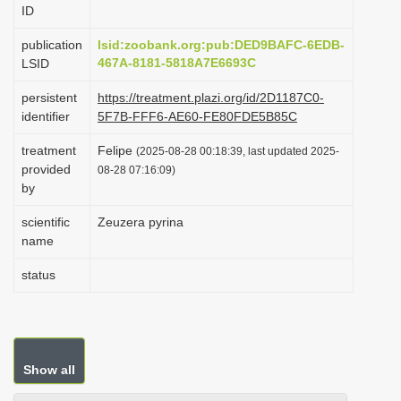
ID
i
o
publication
lsid:zoobank.org:pub:DED9BAFC-6EDB-
467A-8181-5818A7E6693C
LSID
n
persistent
https://treatment.plazi.org/id/2D1187C0-
identifier
5F7B-FFF6-AE60-FE80FDE5B85C
treatment
Felipe
(2025-08-28 00:18:39, last updated 2025-
provided
08-28 07:16:09)
by
scientific
Zeuzera pyrina
name
status
Show all