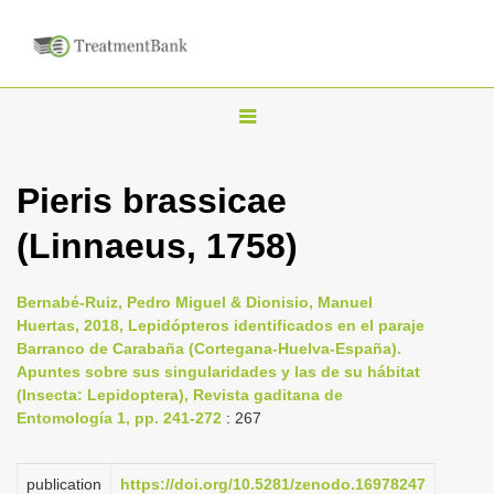
T
o
g
Pieris brassicae
g
(Linnaeus, 1758)
l
e
n
Bernabé-Ruiz, Pedro Miguel & Dionisio, Manuel
Huertas, 2018, Lepidópteros identificados en el paraje
a
Barranco de Carabaña (Cortegana-Huelva-España).
v
Apuntes sobre sus singularidades y las de su hábitat
i
(Insecta: Lepidoptera), Revista gaditana de
Entomología 1, pp. 241-272
: 267
g
a
publication
https://doi.org/10.5281/zenodo.16978247
t