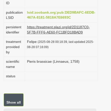
ID
i
o
publication
lsid:zoobank.org:pub:DED9BAFC-6EDB-
467A-8181-5818A7E6693C
LSID
n
persistent
https://treatment.plazi.org/id/2D1187C0-
identifier
5F7B-FFF6-AE60-FC1BFD18BAD9
treatment
Felipe
(2025-08-28 00:18:39, last updated 2025-
provided
08-28 07:16:09)
by
scientific
Pieris brassicae (Linnaeus, 1758)
name
status
Show all