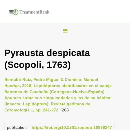
T
o
g
Pyrausta despicata
g
(Scopoli, 1763)
l
e
n
Bernabé-Ruiz, Pedro Miguel & Dionisio, Manuel
Huertas, 2018, Lepidópteros identificados en el paraje
a
Barranco de Carabaña (Cortegana-Huelva-España).
v
Apuntes sobre sus singularidades y las de su hábitat
i
(Insecta: Lepidoptera), Revista gaditana de
Entomología 1, pp. 241-272
: 268
g
a
publication
https://doi.org/10.5281/zenodo.16978247
t