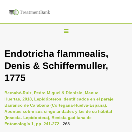
T
o
g
Endotricha flammealis,
g
Denis & Schiffermuller,
l
e
1775
n
a
Bernabé-Ruiz, Pedro Miguel & Dionisio, Manuel
v
Huertas, 2018, Lepidópteros identificados en el paraje
i
Barranco de Carabaña (Cortegana-Huelva-España).
Apuntes sobre sus singularidades y las de su hábitat
g
(Insecta: Lepidoptera), Revista gaditana de
a
Entomología 1, pp. 241-272
: 268
t