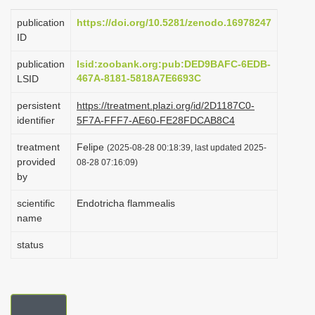
i
publication
https://doi.org/10.5281/zenodo.16978247
o
ID
n
publication
lsid:zoobank.org:pub:DED9BAFC-6EDB-
467A-8181-5818A7E6693C
LSID
persistent
https://treatment.plazi.org/id/2D1187C0-
identifier
5F7A-FFF7-AE60-FE28FDCAB8C4
treatment
Felipe
(2025-08-28 00:18:39, last updated 2025-
provided
08-28 07:16:09)
by
scientific
Endotricha flammealis
name
status