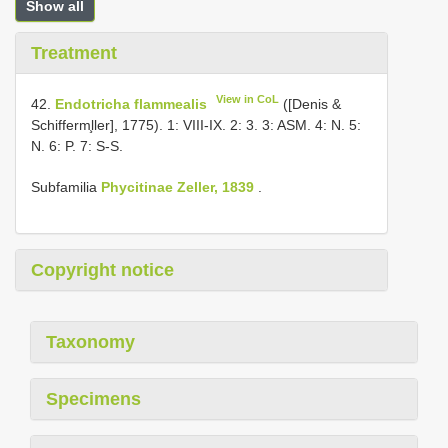
Show all
Treatment
View in CoL
42.
Endotricha flammealis
([Denis &
Schifferm̧ller], 1775). 1: VIII-IX. 2: 3. 3: ASM. 4: N. 5:
N. 6: P. 7: S-S.
Subfamilia
Phycitinae Zeller, 1839
.
Copyright notice
Taxonomy
Specimens