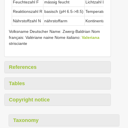
Feuchtezahl F
mässig feucht
Lichtzahl L
s
Reaktionszahl R
basisch (pH 6.5->8.5)
Temperaturzahl T
Nährstoffzahl N
nährstoffarm
Kontinentalitätszahl K
Volksname Deutscher Name: Zwerg-Baldrian Nom
français: Valériane naine Nome italiano:
Valeriana
strisciante
References
Tables
Copyright notice
Taxonomy