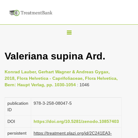
T
o
g
Valeriana supina Ard.
g
l
Konrad Lauber, Gerhart Wagner & Andreas Gygax,
e
2018, Flora Helvetica - Caprifoliaceae, Flora Helvetica,
n
Bern: Haupt Verlag, pp. 1030-1054
: 1046
a
v
publication
978-3-258-08047-5
i
ID
g
DOI
https://doi.org/10.5281/zenodo.10857403
a
persistent
https://treatment.plazi.org/id/2C241EA3-
t