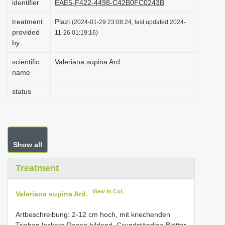
identifier
EAE5-F422-4498-C42B0FC0243B
i
treatment
Plazi
(2024-01-29 23:08:24, last updated 2024-
o
provided
11-26 01:19:16)
n
by
scientific
Valeriana supina Ard.
name
status
Show all
Treatment
View in CoL
Valeriana supina Ard.
Artbeschreibung: 2-12 cm hoch, mit kriechenden
Trieben lockere Rasen bildend. Grundständige Blätter