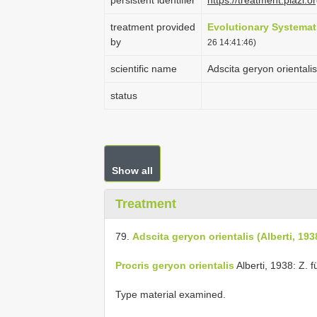
persistent identifier
https://treatment.plaz
treatment provided
Evolutionary Systemat
by
26 14:41:46)
scientific name
Adscita geryon orientalis
status
Show all
Treatment
79.
Adscita geryon orientalis (Alberti, 193
Procris geryon orientalis
Alberti, 1938: Z. f
Type material examined.