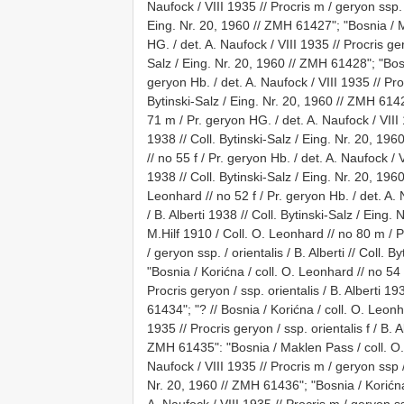
Naufock / VIII 1935 // Procris m / geryon ssp. / 
Eing. Nr. 20, 1960 // ZMH 61427"; "Bosnia / M
HG. / det. A. Naufock / VIII 1935 // Procris gery
Salz / Eing. Nr. 20, 1960 // ZMH 61428"; "Bos
geryon Hb. / det. A. Naufock / VIII 1935 // Proc
Bytinski-Salz / Eing. Nr. 20, 1960 // ZMH 614
71 m / Pr. geryon HG. / det. A. Naufock / VIII 1
1938 // Coll. Bytinski-Salz / Eing. Nr. 20, 19
// no 55 f / Pr. geryon Hb. / det. A. Naufock / V
1938 // Coll. Bytinski-Salz / Eing. Nr. 20, 19
Leonhard // no 52 f / Pr. geryon Hb. / det. A. N
/ B. Alberti 1938 // Coll. Bytinski-Salz / Eing.
M.Hilf 1910 / Coll. O. Leonhard // no 80 m / P
/ geryon ssp. / orientalis / B. Alberti // Coll.
"Bosnia / Korićna / coll. O. Leonhard // no 54 f
Procris geryon / ssp. orientalis / B. Alberti 19
61434"; "? // Bosnia / Korićna / coll. O. Leonha
1935 // Procris geryon / ssp. orientalis f / B. A
ZMH 61435": "Bosnia / Maklen Pass / coll. O. 
Naufock / VIII 1935 // Procris m / geryon ssp / 
Nr. 20, 1960 // ZMH 61436"; "Bosnia / Korićna 
A. Naufock / VIII 1935 // Procris m / geryon ssp.