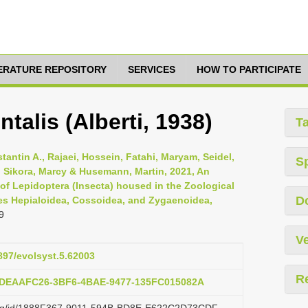
TERATURE REPOSITORY
SERVICES
HOW TO PARTICIPATE
talis (Alberti, 1938)
T
tantin A., Rajaei, Hossein, Fatahi, Maryam, Seidel,
S
e, Sikora, Marcy & Husemann, Martin, 2021, An
 of Lepidoptera (Insecta) housed in the Zoological
D
es Hepialoidea, Cossoidea, and Zygaenoidea,
9
Ve
3897/evolsyst.5.62003
R
b:DEAAFC26-3BF6-4BAE-9477-135FC015082A