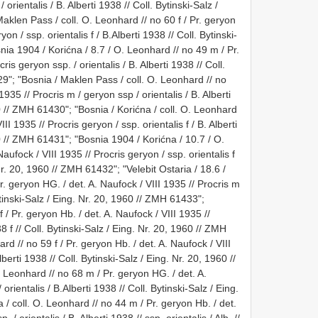
orientalis / B. Alberti 1938 // Coll. Bytinski-Salz /
aklen Pass / coll. O. Leonhard // no 60 f / Pr. geryon
on / ssp. orientalis f / B.Alberti 1938 // Coll. Bytinski-
nia 1904 / Korićna / 8.7 / O. Leonhard // no 49 m / Pr.
ris geryon ssp. / orientalis / B. Alberti 1938 // Coll.
29"; "Bosnia / Maklen Pass / coll. O. Leonhard // no
935 // Procris m / geryon ssp / orientalis / B. Alberti
60 // ZMH 61430"; "Bosnia / Korićna / coll. O. Leonhard
III 1935 // Procris geryon / ssp. orientalis f / B. Alberti
60 // ZMH 61431"; "Bosnia 1904 / Korićna / 10.7 / O.
aufock / VIII 1935 // Procris geryon / ssp. orientalis f
 Nr. 20, 1960 // ZMH 61432"; "Velebit Ostaria / 18.6 /
r. geryon HG. / det. A. Naufock / VIII 1935 // Procris m
 Bytinski-Salz / Eing. Nr. 20, 1960 // ZMH 61433";
 / Pr. geryon Hb. / det. A. Naufock / VIII 1935 //
38 f // Coll. Bytinski-Salz / Eing. Nr. 20, 1960 // ZMH
rd // no 59 f / Pr. geryon Hb. / det. A. Naufock / VIII
lberti 1938 // Coll. Bytinski-Salz / Eing. Nr. 20, 1960 //
Leonhard // no 68 m / Pr. geryon HG. / det. A.
orientalis / B.Alberti 1938 // Coll. Bytinski-Salz / Eing.
/ coll. O. Leonhard // no 44 m / Pr. geryon Hb. / det.
 / orientalis / B. Alberti 1938 // ssp. orientalis / Alb. //