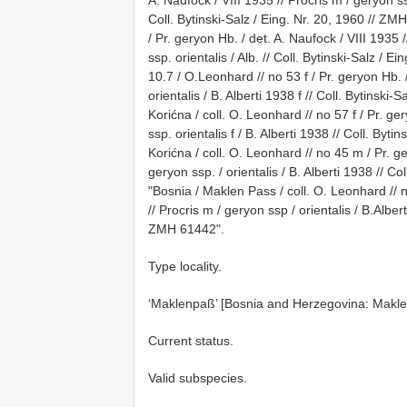
Coll. Bytinski-Salz / Eing. Nr. 20, 1960 // ZM
/ Pr. geryon Hb. / det. A. Naufock / VIII 1935 /
ssp. orientalis / Alb. // Coll. Bytinski-Salz / 
10.7 / O.Leonhard // no 53 f / Pr. geryon Hb. /
orientalis / B. Alberti 1938 f // Coll. Bytinski
Korićna / coll. O. Leonhard // no 57 f / Pr. ge
ssp. orientalis f / B. Alberti 1938 // Coll. Byt
Korićna / coll. O. Leonhard // no 45 m / Pr. ge
geryon ssp. / orientalis / B. Alberti 1938 // C
"Bosnia / Maklen Pass / coll. O. Leonhard // n
// Procris m / geryon ssp / orientalis / B.Albert
ZMH 61442".
Type locality.
‘Maklenpaß’ [Bosnia and Herzegovina: Makle
Current status.
Valid subspecies.