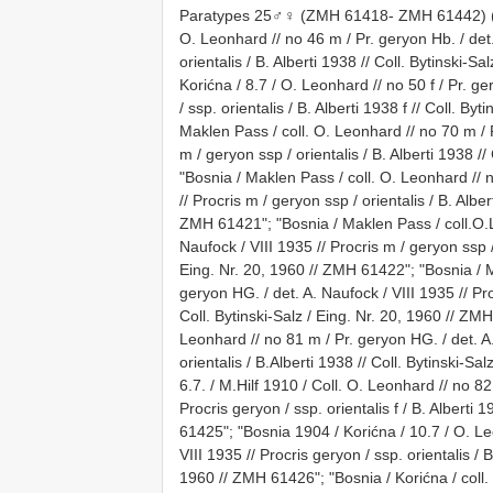
Paratypes 25♂♀ (ZMH 61418- ZMH 61442) (
O. Leonhard // no 46 m / Pr. geryon Hb. / det.
orientalis / B. Alberti 1938 // Coll. Bytinski-
Korićna / 8.7 / O. Leonhard // no 50 f / Pr. ge
/ ssp. orientalis / B. Alberti 1938 f // Coll. B
Maklen Pass / coll. O. Leonhard // no 70 m / P
m / geryon ssp / orientalis / B. Alberti 1938 /
"Bosnia / Maklen Pass / coll. O. Leonhard // n
// Procris m / geryon ssp / orientalis / B. Alber
ZMH 61421"; "Bosnia / Maklen Pass / coll.O.L
Naufock / VIII 1935 // Procris m / geryon ssp / 
Eing. Nr. 20, 1960 // ZMH 61422"; "Bosnia / M
geryon HG. / det. A. Naufock / VIII 1935 // Proc
Coll. Bytinski-Salz / Eing. Nr. 20, 1960 // ZMH
Leonhard // no 81 m / Pr. geryon HG. / det. A.
orientalis / B.Alberti 1938 // Coll. Bytinski-Sa
6.7. / M.Hilf 1910 / Coll. O. Leonhard // no 82 
Procris geryon / ssp. orientalis f / B. Alberti 
61425"; "Bosnia 1904 / Korićna / 10.7 / O. Leo
VIII 1935 // Procris geryon / ssp. orientalis / B.
1960 // ZMH 61426"; "Bosnia / Korićna / coll. 