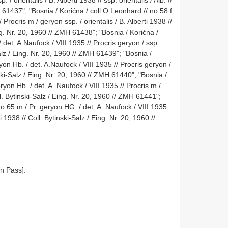
H 61437"; "Bosnia / Korićna / coll.O.Leonhard // no 58 f
/ Procris m / geryon ssp. / orientalis / B. Alberti 1938 //
Eing. Nr. 20, 1960 // ZMH 61438"; "Bosnia / Korićna /
 det. A.Naufock / VIII 1935 // Procris geryon / ssp.
-Salz / Eing. Nr. 20, 1960 // ZMH 61439"; "Bosnia /
ryon Hb. / det. A.Naufock / VIII 1935 // Procris geryon /
inski-Salz / Eing. Nr. 20, 1960 // ZMH 61440"; "Bosnia /
ryon Hb. / det. A. Naufock / VIII 1935 // Procris m /
oll. Bytinski-Salz / Eing. Nr. 20, 1960 // ZMH 61441";
o 65 m / Pr. geryon HG. / det. A. Naufock / VIII 1935
i 1938 // Coll. Bytinski-Salz / Eing. Nr. 20, 1960 //
n Pass].