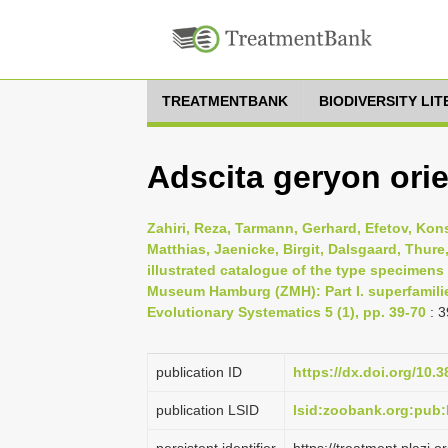
TREATMENTBANK
BIODIVERSITY LI
Adscita geryon orien
Zahiri, Reza, Tarmann, Gerhard, Efetov, Kons
Matthias, Jaenicke, Birgit, Dalsgaard, Thur
illustrated catalogue of the type specimens
Museum Hamburg (ZMH): Part I. superfamili
Evolutionary Systematics 5 (1), pp. 39-70
: 3
publication ID
https://dx.doi.org/10.
publication LSID
lsid:zoobank.org:pu