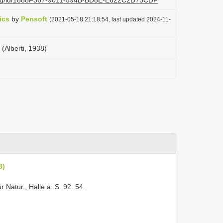
i.org/id/1888F367-9011-594B-BD8E-E622C2D73CDF
ics
by
Pensoft
(2021-05-18 21:18:54, last updated 2024-11-
 (Alberti, 1938)
8)
ür Natur., Halle a. S. 92: 54.