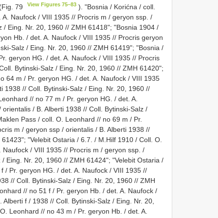
View Figures 75–83
Fig. 79
). "Bosnia / Korićna / coll.
 A. Naufock / VIII 1935 // Procris m / geryon ssp. /
Salz / Eing. Nr. 20, 1960 // ZMH 61418"; "Bosnia 1904 /
ryon Hb. / det. A. Naufock / VIII 1935 // Procris geryon
ytinski-Salz / Eing. Nr. 20, 1960 // ZMH 61419"; "Bosnia /
r. geryon HG. / det. A. Naufock / VIII 1935 // Procris
/ Coll. Bytinski-Salz / Eing. Nr. 20, 1960 // ZMH 61420";
o 64 m / Pr. geryon HG. / det. A. Naufock / VIII 1935
ti 1938 // Coll. Bytinski-Salz / Eing. Nr. 20, 1960 //
eonhard // no 77 m / Pr. geryon HG. / det. A.
orientalis / B. Alberti 1938 // Coll. Bytinski-Salz /
aklen Pass / coll. O. Leonhard // no 69 m / Pr.
ris m / geryon ssp / orientalis / B. Alberti 1938 //
 61423"; "Velebit Ostaria / 6.7. / M.Hilf 1910 / Coll. O.
 Naufock / VIII 1935 // Procris m / geryon ssp. /
lz / Eing. Nr. 20, 1960 // ZMH 61424"; "Velebit Ostaria /
f / Pr. geryon HG. / det. A. Naufock / VIII 1935 //
1938 // Coll. Bytinski-Salz / Eing. Nr. 20, 1960 // ZMH
nhard // no 51 f / Pr. geryon Hb. / det. A. Naufock /
 Alberti f / 1938 // Coll. Bytinski-Salz / Eing. Nr. 20,
O. Leonhard // no 43 m / Pr. geryon Hb. / det. A.