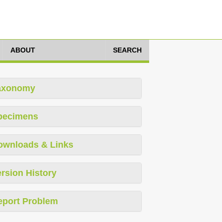
ABOUT
SEARCH
axonomy
pecimens
ownloads & Links
rsion History
eport Problem