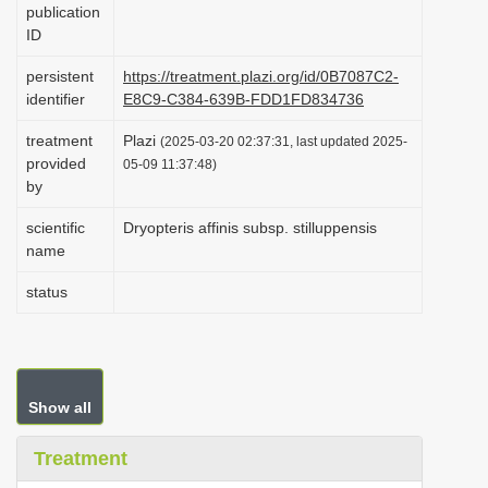
publication
i
ID
o
persistent
https://treatment.plazi.org/id/0B7087C2-
n
identifier
E8C9-C384-639B-FDD1FD834736
treatment
Plazi
(2025-03-20 02:37:31, last updated 2025-
provided
05-09 11:37:48)
by
scientific
Dryopteris affinis subsp. stilluppensis
name
status
Show all
Treatment