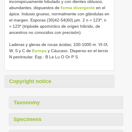
inconspicuamente lobulado y con dientes obtusos,
abundantes, dispuestos de
forma divergente
en el
ápice. Indusio grueso, normalmente con glándulas en
el margen. Esporas (30)42-54(60) µm. 2 n = 123*; n
= 123* (triploide apomíctico de origen híbrido, de
ancestros no conocidos con precisión).
Laderas y gleras de rocas ácidas; 100-1000 m. VI-IX.
W, S y C de
Europa
y Cáucaso. Disperso en el tercio
N peninsular. Esp.: B Le Lu O Or P S.
Copyright notice
Taxonomy
Specimens