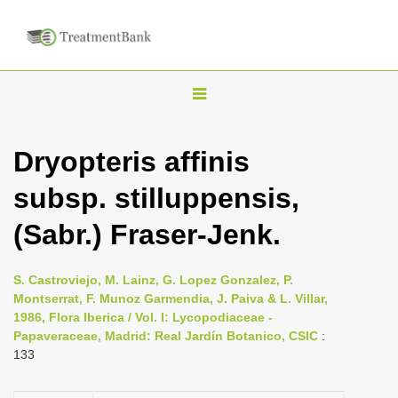
T
o
g
Dryopteris affinis
g
subsp. stilluppensis,
l
e
(Sabr.) Fraser-Jenk.
n
a
S. Castroviejo, M. Lainz, G. Lopez Gonzalez, P.
v
Montserrat, F. Munoz Garmendia, J. Paiva & L. Villar,
i
1986, Flora Iberica / Vol. I: Lycopodiaceae -
Papaveraceae, Madrid: Real Jardín Botanico, CSIC
:
g
133
a
t