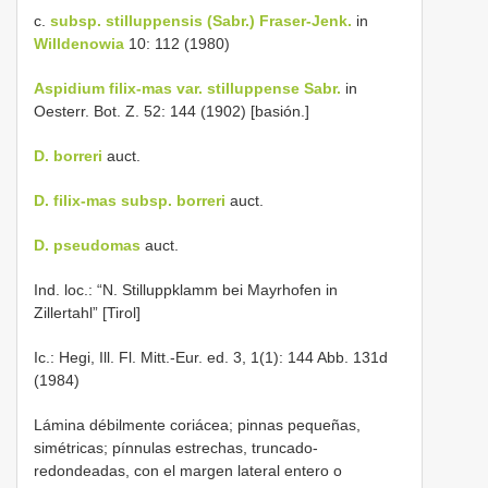
c.
subsp. stilluppensis (Sabr.) Fraser-Jenk.
in
Willdenowia
10: 112 (1980)
Aspidium filix-mas var. stilluppense Sabr.
in
Oesterr. Bot. Z. 52: 144 (1902) [basión.]
D. borreri
auct.
D. filix-mas subsp. borreri
auct.
D. pseudomas
auct.
Ind. loc.: “N. Stilluppklamm bei Mayrhofen in
Zillertahl” [Tirol]
Ic.: Hegi, Ill. Fl. Mitt.-Eur. ed. 3, 1(1): 144 Abb. 131d
(1984)
Lámina débilmente coriácea; pinnas pequeñas,
simétricas; pínnulas estrechas, truncado-
redondeadas, con el margen lateral entero o