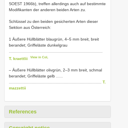
SOEST 1966b), treffen allerdings auch auf bestimmte
Modifikanten der anderen beiden Arten zu.
Schlüssel zu den beiden gesicherten Arten dieser
Sektion aus Österreich:
1 Äußere Hüllblätter blaugrün, 4–5 mm breit, breit
berandet; Griffeläste dunkelgrau
..................................................................................
View in CoL
T. kraettlii
– Äußere Hüllblätter olivgrün, 2–3 mm breit, schmal
berandet; Griffeläste gelb ......
.................................................................................
T.
mazzettii
References