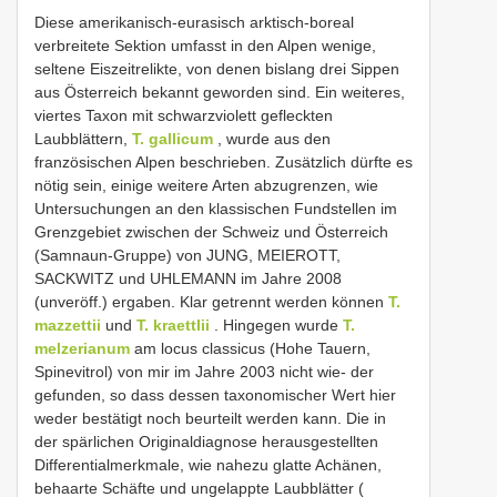
Diese amerikanisch-eurasisch arktisch-boreal
verbreitete Sektion umfasst in den Alpen wenige,
seltene Eiszeitrelikte, von denen bislang drei Sippen
aus Österreich bekannt geworden sind. Ein weiteres,
viertes Taxon mit schwarzviolett gefleckten
Laubblättern,
T. gallicum
, wurde aus den
französischen Alpen beschrieben. Zusätzlich dürfte es
nötig sein, einige weitere Arten abzugrenzen, wie
Untersuchungen an den klassischen Fundstellen im
Grenzgebiet zwischen der Schweiz und Österreich
(Samnaun-Gruppe) von JUNG, MEIEROTT,
SACKWITZ und UHLEMANN im Jahre 2008
(unveröff.) ergaben. Klar getrennt werden können
T.
mazzettii
und
T. kraettlii
. Hingegen wurde
T.
melzerianum
am locus classicus (Hohe Tauern,
Spinevitrol) von mir im Jahre 2003 nicht wie- der
gefunden, so dass dessen taxonomischer Wert hier
weder bestätigt noch beurteilt werden kann. Die in
der spärlichen Originaldiagnose herausgestellten
Differentialmerkmale, wie nahezu glatte Achänen,
behaarte Schäfte und ungelappte Laubblätter (