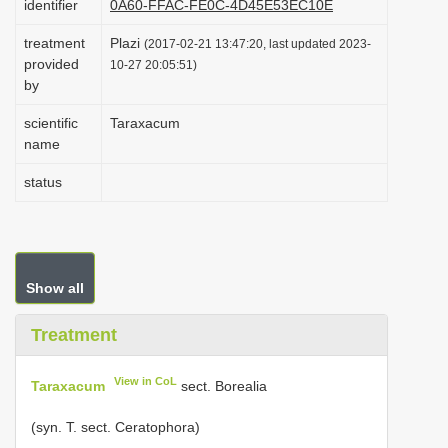
identifier
0A60-FFAC-FE0C-4D45E53EC10E
i
treatment
Plazi
(2017-02-21 13:47:20, last updated 2023-
o
provided
10-27 20:05:51)
n
by
scientific
Taraxacum
name
status
Show all
Treatment
View in CoL
Taraxacum
sect. Borealia
(syn. T. sect. Ceratophora)