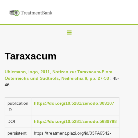
T
o
g
Taraxacum
g
l
Uhlemann, Ingo, 2011, Notizen zur Taraxacum-Flora
e
Österreichs und Südtirols, Neilreichia 6, pp. 27-53
: 45-
n
46
a
v
publication
https://doi.org/10.5281/zenodo.303107
i
ID
g
DOI
https://doi.org/10.5281/zenodo.5689788
a
persistent
https://treatment.plazi.org/id/03FA6542-
t