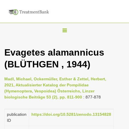
T
o
g
Evagetes alamannicus
g
(BLÜTHGEN , 1944)
l
e
n
Madl, Michael, Ockermüller, Esther & Zettel, Herbert,
2021, Aktualisierter Katalog der Pompilidae
a
(Hymenoptera, Vespoidea) Österreichs, Linzer
v
biologische Beiträge 53 (2), pp. 811-900
: 877-878
i
g
publication
https://doi.org/10.5281/zenodo.13154828
a
ID
t