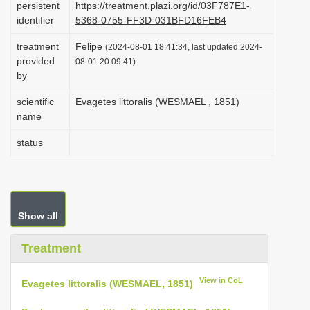
persistent
https://treatment.plazi.org/id/03F787E1-
i
identifier
5368-0755-FF3D-031BFD16FEB4
o
treatment
Felipe
(2024-08-01 18:41:34, last updated 2024-
n
provided
08-01 20:09:41)
by
scientific
Evagetes littoralis (WESMAEL , 1851)
name
status
Show all
Treatment
View in CoL
Evagetes littoralis (WESMAEL, 1851)