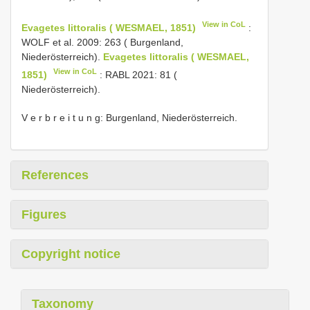
View in CoL
Evagetes littoralis ( WESMAEL, 1851)
:
WOLF et al. 2009: 263 ( Burgenland,
Niederösterreich).
Evagetes littoralis ( WESMAEL,
View in CoL
1851)
: RABL 2021: 81 (
Niederösterreich).
V e r b r e i t u n g: Burgenland, Niederösterreich.
References
Figures
Copyright notice
Taxonomy