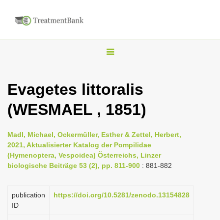
T
o
g
Evagetes littoralis
g
(WESMAEL , 1851)
l
e
n
Madl, Michael, Ockermüller, Esther & Zettel, Herbert,
2021, Aktualisierter Katalog der Pompilidae
a
(Hymenoptera, Vespoidea) Österreichs, Linzer
v
biologische Beiträge 53 (2), pp. 811-900
: 881-882
i
g
publication
https://doi.org/10.5281/zenodo.13154828
a
ID
t