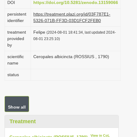
DOI
https://doi.org/10.5281/zenodo.13159066
i
persistent
https://treatment.plazi.org/id/03F787E1-
o
identifier
5326-071B-FF3D-03D1FCF2FEB0
n
treatment
Felipe
(2024-08-01 18:41:34, last updated 2024-
provided
08-01 23:25:10)
by
scientific
Ceropales albicincta (ROSSIUS , 1790)
name
status
Show all
Treatment
View in CoL
Ceropales albicincta (ROSSIUS, 1790)