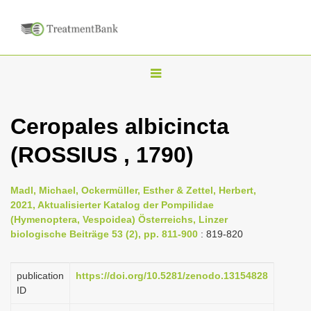
T
o
g
Ceropales albicincta
g
(ROSSIUS , 1790)
l
e
n
Madl, Michael, Ockermüller, Esther & Zettel, Herbert,
2021, Aktualisierter Katalog der Pompilidae
a
(Hymenoptera, Vespoidea) Österreichs, Linzer
v
biologische Beiträge 53 (2), pp. 811-900
: 819-820
i
g
publication
https://doi.org/10.5281/zenodo.13154828
a
ID
t