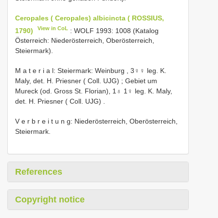
Ceropales ( Ceropales) albicincta ( ROSSIUS,
View in CoL
1790)
: WOLF 1993: 1008 (Katalog
Österreich: Niederösterreich, Oberösterreich,
Steiermark).
M a t e r i a l: Steiermark: Weinburg , 3♀♀ leg. K.
Maly, det. H. Priesner ( Coll. UJG)
;
Gebiet um
Mureck (od. Gross St. Florian), 1♁ 1♀ leg. K. Maly,
det. H. Priesner ( Coll. UJG)
.
V e r b r e i t u n g: Niederösterreich, Oberösterreich,
Steiermark.
References
Copyright notice