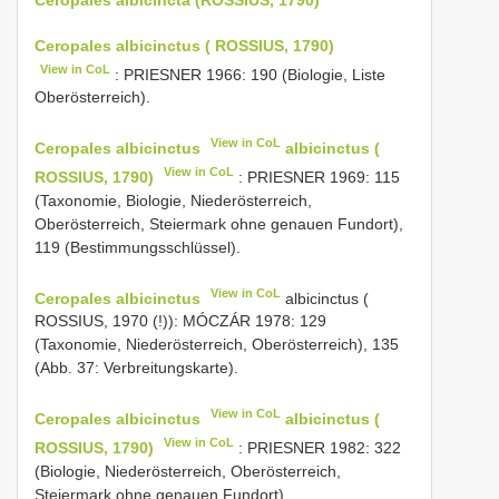
Ceropales albicinctus ( ROSSIUS, 1790)
View in CoL
: PRIESNER 1966: 190 (Biologie, Liste
Oberösterreich).
View in CoL
Ceropales albicinctus
albicinctus (
View in CoL
ROSSIUS, 1790)
: PRIESNER 1969: 115
(Taxonomie, Biologie, Niederösterreich,
Oberösterreich, Steiermark ohne genauen Fundort),
119 (Bestimmungsschlüssel).
View in CoL
Ceropales albicinctus
albicinctus (
ROSSIUS, 1970 (!)): MÓCZÁR 1978: 129
(Taxonomie, Niederösterreich, Oberösterreich), 135
(Abb. 37: Verbreitungskarte).
View in CoL
Ceropales albicinctus
albicinctus (
View in CoL
ROSSIUS, 1790)
: PRIESNER 1982: 322
(Biologie, Niederösterreich, Oberösterreich,
Steiermark ohne genauen Fundort).