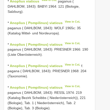
View in CoL
*
Anoplius viaticus
paganus (
DAHLBOM, 1843): BABYI 1964: 121 (Biologie,
Salzburg).
View in CoL
*
Anoplius ( Pompilinus) viaticus
paganus ( DAHLBOM, 1843): WOLF 1965c: 35
(Katalog Mittel- und Nordeuropa).
View in CoL
*
Anoplius ( Pompilinus) viaticus
paganus ( DAHLBOM, 1843): PRIESNER 1966: 190
(Liste Oberösterreich).
View in CoL
*
Anoplius ( Pompilinus) viaticus
f.
pagana ( DAHLBOM, 1843): PRIESNER 1968: 204
(Taxonomie).
View in CoL
*
Anoplius ( Pompilinus) viaticus
paganus ( DAHLBOM, 1843): RESSL 1974: 219
(Katalog Bezirk Scheibbs ( Niederösterreich)), 221
(Biologie), Tab. 1 ( Niederösterreich), Tab. 2
(Biologie), Tab. 3 (Biologie).