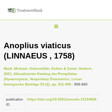
T
o
g
Anoplius viaticus
g
(LINNAEUS , 1758)
l
e
n
Madl, Michael, Ockermüller, Esther & Zettel, Herbert,
2021, Aktualisierter Katalog der Pompilidae
a
(Hymenoptera, Vespoidea) Österreichs, Linzer
v
biologische Beiträge 53 (2), pp. 811-900
: 858-860
i
g
publication
https://doi.org/10.5281/zenodo.13154828
a
ID
t