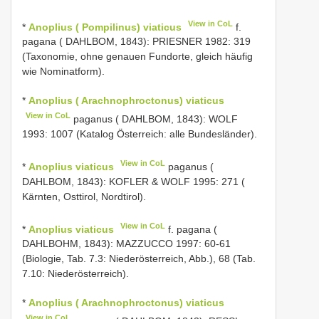
View in CoL
*
Anoplius ( Pompilinus) viaticus
f.
pagana ( DAHLBOM, 1843): PRIESNER 1982: 319
(Taxonomie, ohne genauen Fundorte, gleich häufig
wie Nominatform).
*
Anoplius ( Arachnophroctonus) viaticus
View in CoL
paganus ( DAHLBOM, 1843): WOLF
1993: 1007 (Katalog Österreich: alle Bundesländer).
View in CoL
*
Anoplius viaticus
paganus (
DAHLBOM, 1843): KOFLER & WOLF 1995: 271 (
Kärnten, Osttirol, Nordtirol).
View in CoL
*
Anoplius viaticus
f. pagana (
DAHLBOHM, 1843): MAZZUCCO 1997: 60-61
(Biologie, Tab. 7.3: Niederösterreich, Abb.), 68 (Tab.
7.10: Niederösterreich).
*
Anoplius ( Arachnophroctonus) viaticus
View in CoL