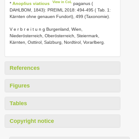
View in CoL
*
Anoplius viaticus
paganus (
DAHLBOM, 1843): PREIML 2018: 494-495 ( Tab. 1:
Kärnten ohne genauen Fundort), 499 (Taxonomie).
V e r b r e i t u n g Burgenland, Wien,
Niederösterreich, Oberösterreich, Steiermark,
Kärnten, Osttirol, Salzburg, Nordtirol, Vorarlberg.
References
Figures
Tables
Copyright notice