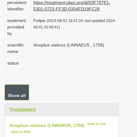
persistent
https://treatment.plazi.org/id/03F787E1-
i
identifier
5301-0723-FF3D-0354FD19FC28
o
treatment
Felipe
(2024-08-01 18:41:34, last updated 2024-
n
provided
08-01 20:09:41)
by
scientific
Anoplius viaticus (LINNAEUS , 1758)
name
status
Show all
Treatment
View in CoL
Anoplius viaticus (LINNAEUS, 1758)
View at ENA