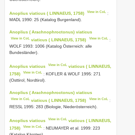
View in CoL
Anoplius viaticus ( LINNAEUS, 1758)
:
MADL 1990: 25 (Katalog Burgenland).
Anoplius ( Arachnophroctonus) viaticus
View in CoL
View in CoL
viaticus ( LINNAEUS, 1758)
:
WOLF 1993: 1006 (Katalog Österreich: alle
Bundesländer).
View in CoL
Anoplius viaticus
viaticus ( LINNAEUS,
View in CoL
1758)
: KOFLER & WOLF 1995: 271
(Osttirol, Nordtirol).
Anoplius ( Arachnophroctonus) viaticus
View in CoL
View in CoL
viaticus ( LINNAEUS, 1758)
:
RESSL 1995: 283 (Biologie, Niederösterreich).
View in CoL
Anoplius viaticus
viaticus ( LINNAEUS,
View in CoL
1758)
: NEUMAYER et al. 1999: 223
(Katalog Kärnten).