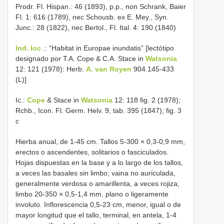
Prodr. Fl. Hispan.: 46 (1893), p.p., non Schrank, Baier
Fl. 1: 616 (1789), nec Schousb. ex E. Mey., Syn.
Junc.: 28 (1822), nec Bertol., Fl. Ital. 4: 190 (1840)
Ind. loc
.: “Habitat in Europae inundatis” [lectótipo
designado por T.A. Cope & C.A. Stace in
Watsonia
12: 121 (1978): Herb.
A. van Royen
904.145-433
(L)]
Ic.:
Cope
& Stace in
Watsonia
12: 118 fig. 2 (1978);
Rchb., Icon. Fl. Germ. Helv. 9, tab. 395 (1847); fig. 3
c
Hierba anual, de 1-45 cm. Tallos 5-300 × 0,3-0,9 mm,
erectos o ascendentes, solitarios o fasciculados.
Hojas dispuestas en la base y a lo largo de los tallos,
a veces las basales sin limbo; vaina no auriculada,
generalmente verdosa o amarillenta, a veces rojiza;
limbo 20-350 × 0,5-1,4 mm, plano o ligeramente
involuto. Inflorescencia 0,5-23 cm, menor, igual o de
mayor longitud que el tallo, terminal, en antela, 1-4