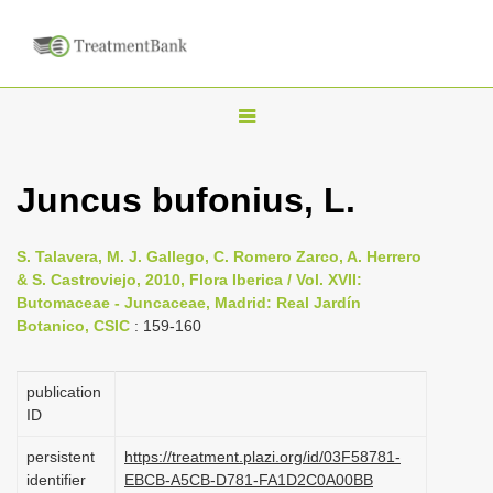
T
o
g
Juncus bufonius, L.
g
l
S. Talavera, M. J. Gallego, C. Romero Zarco, A. Herrero
e
& S. Castroviejo, 2010, Flora Iberica / Vol. XVII:
n
Butomaceae - Juncaceae, Madrid: Real Jardín
Botanico, CSIC
: 159-160
a
v
i
publication
ID
g
a
persistent
https://treatment.plazi.org/id/03F58781-
identifier
EBCB-A5CB-D781-FA1D2C0A00BB
t