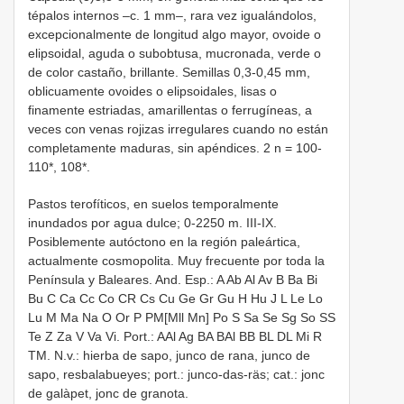
tépalos internos –c. 1 mm–, rara vez igualándolos,
excepcionalmente de longitud algo mayor, ovoide o
elipsoidal, aguda o subobtusa, mucronada, verde o
de color castaño, brillante. Semillas 0,3-0,45 mm,
oblicuamente ovoides o elipsoidales, lisas o
finamente estriadas, amarillentas o ferrugíneas, a
veces con venas rojizas irregulares cuando no están
completamente maduras, sin apéndices. 2 n = 100-
110*, 108*.
Pastos terofíticos, en suelos temporalmente
inundados por agua dulce; 0-2250 m. III-IX.
Posiblemente autóctono en la región paleártica,
actualmente cosmopolita. Muy frecuente por toda la
Península y Baleares. And. Esp.: A Ab Al Av B Ba Bi
Bu C Ca Cc Co CR Cs Cu Ge Gr Gu H Hu J L Le Lo
Lu M Ma Na O Or P PM[Mll Mn] Po S Sa Se Sg So SS
Te Z Za V Va Vi. Port.: AAl Ag BA BAl BB BL DL Mi R
TM. N.v.: hierba de sapo, junco de rana, junco de
sapo, resbalabueyes; port.: junco-das-räs; cat.: jonc
de galàpet, jonc de granota.