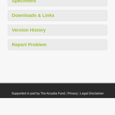
Specimens
Downloads & Links
Version History
Report Problem
Supported in part by The Arcadia Fund
|
Privacy
|
Legal Disclaimer
© 2021 Plazi. Published under
CC0 Public Domain Dedication