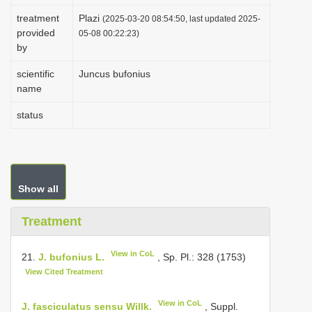
i
treatment
Plazi
(2025-03-20 08:54:50, last updated 2025-
provided
o
05-08 00:22:23)
by
n
scientific
Juncus bufonius
name
status
Show all
Treatment
View in CoL
21.
J. bufonius L.
, Sp. Pl.: 328 (1753)
View Cited Treatment
View in CoL
J. fasciculatus sensu Willk.
, Suppl.