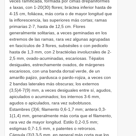
veces ramificada, formada por cimas drepaniformes
± laxas, con 1-20(30) flores; bráctea inferior hasta de
4-15 cm, foliácea, más corta o de mayor longitud que
la inflorescencia, las superiores más cortas; ramas
primarias 2-7, hasta de 12,5 cm. Flores
generalmente solitarias, a veces geminadas en los
extremos de las ramas, rara vez algunas agrupadas
en fascículos de 3 flores, subsésiles o con pedicelo
hasta de 1,3 mm, con 2 bractéolas involucrales de 2-
2,5 mm, ovado-acuminadas, escariosas. Tépalos
desiguales, estrechamente ovados, de márgenes
escariosos, con una banda dorsal verde, de un
amarillo pajizo, pardusca o pardo-rojiza, a veces con
2 bandas laterales más obscuras; los externos
(3,5)4-7(9) mm, a veces desiguales entre sí, agudos,
apiculados o acuminados; los internos 3-6 mm,
agudos o apiculados, rara vez subobtusos.
Estambres (3)6; filamento 0,6-1,7 mm; antera 0,3-
1(1,4) mm, generalmente más corta que el filamento,
rara vez de mayor longitud. Estilo 0,2-0,5 mm;
estigmas 0,7-1,5 mm, ± patentes o retrorsos.
Cápsula (3)3,3-5 mm, en general más corta que los