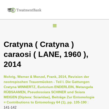
T
o
g
Cratyna ( Cratyna )
g
caraosi ( LANE, 1960 ),
l
e
2014
n
a
Mohrig, Werner & Menzel, Frank, 2014, Revision der
v
neotropischen Trauermücken - Teil I. Die Gattungen
i
Cratyna WINNERTZ, Euricrium ENDERLEIN, Metangela
RÜBSAAMEN, Pseudosciara SCHINER und Sciara
g
MEIGEN (Diptera: Sciaridae), Beiträge Zur Entomologie
a
= Contributions to Entomology 64 (1), pp. 135-190
:
t
141-142