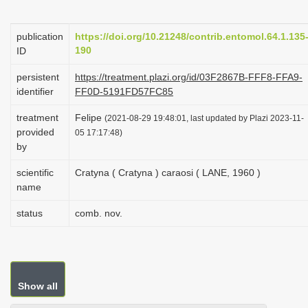
i
o
publication
https://doi.org/10.21248/contrib.entomol.64.1.135
190
ID
n
persistent
https://treatment.plazi.org/id/03F2867B-FFF8-FFA9-
identifier
FF0D-5191FD57FC85
treatment
Felipe
(2021-08-29 19:48:01, last updated by Plazi 2023-11-
provided
05 17:17:48)
by
scientific
Cratyna ( Cratyna ) caraosi ( LANE, 1960 )
name
status
comb. nov.
Show all