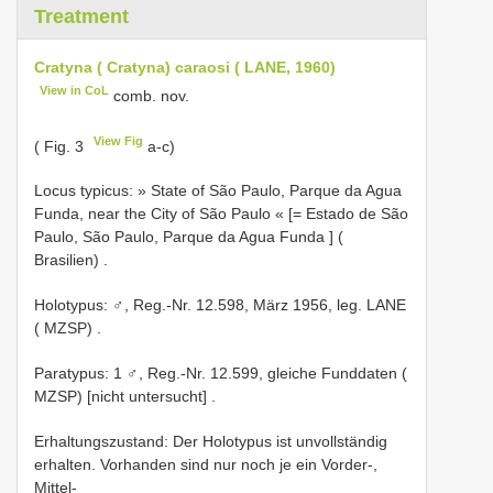
Treatment
Cratyna ( Cratyna) caraosi ( LANE, 1960)
View in CoL
comb. nov.
View Fig
( Fig. 3
a-c)
Locus typicus: »
State of São Paulo, Parque da Agua
Funda, near the City of São Paulo « [= Estado de São
Paulo, São Paulo, Parque da Agua Funda ] (
Brasilien)
.
Holotypus: ♂, Reg.-Nr. 12.598, März 1956, leg. LANE
( MZSP)
.
Paratypus: 1 ♂, Reg.-Nr. 12.599, gleiche Funddaten (
MZSP) [nicht untersucht]
.
Erhaltungszustand: Der Holotypus ist unvollständig
erhalten. Vorhanden sind nur noch je ein Vorder-,
Mittel-