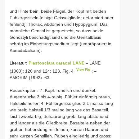
und Hinterbein, beide Flügel, der Kopf mit beiden
Fühlergeisseln [einige Geisselglieder deformiert oder
fehlend], Thorax, Abdomen und Hypopygium. Das
männliche Genital ist gequetscht, so dass beide
Gonostyli beschädigt sind und die Genitalbasis
schräg im Einbettungsmedium liegt (umpräpariert in
Kanadabalsam).
Literatur:
Plastosciara caraosi LANE
– LANE
View Fig
(1960): 120 und 124; 123, Fig. 4
; –
AMORIM (1992): 63.
Redeskription: ♂. Kopf: rundlich und dunkel.
Augenbrücke 3 bis 4-reihig. Fühler einförmig braun,
Halsteile heller; 4. Fühlergeisselglied 2,1 mal so lang
wie breit; Halsteil 1/3 mal so lang wie das Basalteil,
leicht zweifarbig; Behaarung grob, lang abstehend
und länger als die Gliedbreite; Basalteile neben der
groben Beborstung mit feinen, kurzen Haaren und
sehr kurzen Sensillen. Palpen eingliedrig und gross;