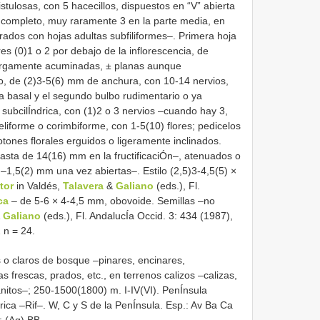
istulosas, con 5 hacecillos, dispuestos en “V” abierta
incompleto, muy raramente 3 en la parte media, en
rados con hojas adultas subfiliformes–. Primera hoja
res (0)1 o 2 por debajo de la inflorescencia, de
largamente acuminadas, ± planas aunque
lbo, de (2)3-5(6) mm de anchura, con 10-14 nervios,
ja basal y el segundo bulbo rudimentario o ya
subcilÍndrica, con (1)2 o 3 nervios –cuando hay 3,
eliforme o corimbiforme, con 1-5(10) flores; pedicelos
tones florales erguidos o ligeramente inclinados.
asta de 14(16) mm en la fructificaciÓn–, atenuados o
–1,5(2) mm una vez abiertas–. Estilo (2,5)3-4,5(5) ×
tor
in Valdés,
Talavera
&
Galiano
(eds.), Fl.
ca
– de 5-6 × 4-4,5 mm, obovoide. Semillas –no
&
Galiano
(eds.), Fl. AndalucÍa Occid. 3: 434 (1987),
 n = 24.
 o claros de bosque –pinares, encinares,
as frescas, prados, etc., en terrenos calizos –calizas,
anitos–; 250-1500(1800) m. I-IV(VI). PenÍnsula
ica –Rif–. W, C y S de la PenÍnsula. Esp.: Av Ba Ca
 (Ag) BB.