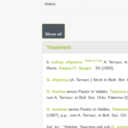
status
Show all
Treatment
View in CoL
b.
subsp. ellyptica
A. Terracc. i
Revis.
Gagea Fl. Spagn.
: 50 (1905)
G. ellyptica
(A. Terracc.) Stroh in Beih. Bot. 
G. iberica
sensu Pastor in Valdés,
Talavera
non A. Terracc. in Boll. Soc. Ortic. Palermo 2
G. lacaitae
sensu Pastor in Valdés,
Talavera
(1987), p.p., non A. Terracc. in Boll. Soc. Or
Ind. loc.: “Habitat: Specima vidi sub
G. poly