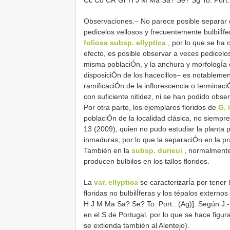
Observaciones.– No parece posible separar
pedicelos vellosos y frecuentemente bulbilÍfe
foliosa subsp. ellyptica
, por lo que se ha o
efecto, es posible observar a veces pedicelos
misma poblaciÓn, y la anchura y morfologÍa 
disposiciÓn de los hacecillos– es notableme
ramificaciÓn de la inflorescencia o terminaci
con suficiente nitidez, ni se han podido obse
Por otra parte, los ejemplares floridos de
G. 
poblaciÓn de la localidad clásica, no siempre
13 (2009), quien no pudo estudiar la planta p
inmaduras; por lo que la separaciÓn en la p
También en la
subsp. durieui
, normalmente 
producen bulbilos en los tallos floridos.
La
var. ellyptica
se caracterizarÍa por tener 
floridas no bulbilÍferas y los tépalos exter
H J M Ma Sa? Se? To. Port.: (Ag)]. Según J.-
en el S de Portugal, por lo que se hace figur
se extienda también al Alentejo).