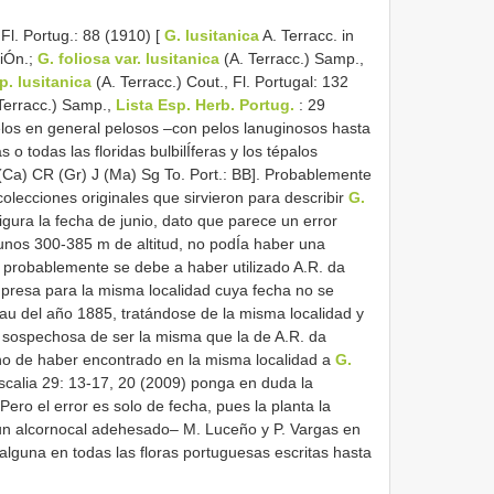
Fl. Portug.: 88 (1910) [
G. lusitanica
A. Terracc. in
siÓn.;
G. foliosa var. lusitanica
(A. Terracc.) Samp.,
p. lusitanica
(A. Terracc.) Cout., Fl. Portugal: 132
Terracc.) Samp.,
Lista Esp. Herb. Portug.
: 29
celos en general pelosos –con pelos lanuginosos hasta
 o todas las floridas bulbilÍferas y los tépalos
 (Ca) CR (Gr) J (Ma) Sg To. Port.: BB]. Probablemente
lecciones originales que sirvieron para describir
G.
gura la fecha de junio, dato que parece un error
 unos 300-385 m de altitud, no podÍa haber una
r probablemente se debe a haber utilizado A.R. da
mpresa para la misma localidad cuya fecha no se
veau del año 1885, tratándose de la misma localidad y
 sospechosa de ser la misma que la de A.R. da
ho de haber encontrado en la misma localidad a
G.
scalia 29: 13-17, 20 (2009) ponga en duda la
Pero el error es solo de fecha, pues la planta la
 un alcornocal adehesado– M. Luceño y P. Vargas en
alguna en todas las floras portuguesas escritas hasta