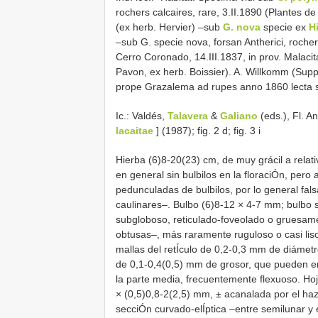
rochers calcaires, rare, 3.II.1890 (Plantes de
(ex herb. Hervier) –sub
G. nova
specie ex
H
–sub G. specie nova, forsan Antherici, roch
Cerro Coronado, 14.III.1837, in prov. Malaci
Pavon, ex herb. Boissier). A. Willkomm (Suppl.
prope Grazalema ad rupes anno 1860 lecta
Ic.: Valdés,
Talavera
&
Galiano
(eds.), Fl. A
lacaitae
] (1987); fig. 2 d; fig. 3 i
Hierba (6)8-20(23) cm, de muy grácil a rela
en general sin bulbilos en la floraciÓn, pero
pedunculadas de bulbilos, por lo general fals
caulinares–. Bulbo (6)8-12 × 4-7 mm; bulbo 
subgloboso, reticulado-foveolado o gruesam
obtusas–, más raramente ruguloso o casi liso
mallas del retÍculo de 0,2-0,3 mm de diámet
de 0,1-0,4(0,5) mm de grosor, que pueden en
la parte media, frecuentemente flexuoso. Ho
× (0,5)0,8-2(2,5) mm, ± acanalada por el ha
secciÓn curvado-elÍptica –entre semilunar y 