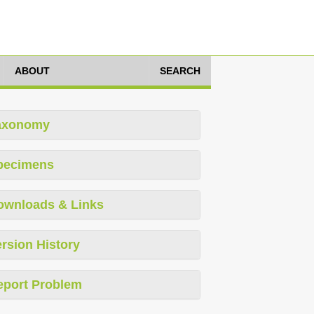
ABOUT
SEARCH
axonomy
pecimens
ownloads & Links
rsion History
eport Problem