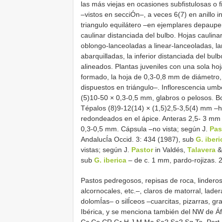
las más viejas en ocasiones subfistulosas o f
–vistos en secciÓn–, a veces 6(7) en anillo 
triangulo equilátero –en ejemplares depaupe
caulinar distanciada del bulbo. Hojas caulina
oblongo-lanceoladas a linear-lanceoladas, 
abarquilladas, la inferior distanciada del bu
alineados. Plantas juveniles con una sola ho
formado, la hoja de 0,3-0,8 mm de diámetro, 
dispuestos en triángulo–. Inflorescencia umb
(5)10-50 × 0,3-0,5 mm, glabros o pelosos. Bo
Tépalos (8)9-12(14) × (1,5)2,5-3,5(4) mm –h
redondeados en el ápice. Anteras 2,5- 3 mm 
0,3-0,5 mm. Cápsula –no vista; según J.
Pas
AndalucÍa Occid. 3: 434 (1987), sub
G. iberi
vistas; según J.
Pastor
in Valdés,
Talavera
sub
G. iberica
– de c. 1 mm, pardo-rojizas. 2
Pastos pedregosos, repisas de roca, linderos
alcornocales, etc.–, claros de matorral, lader
dolomÍas– o silÍceos –cuarcitas, pizarras, gr
Ibérica, y se menciona también del NW de Áfr
Cc Co CR Gr H J M Ma Sa? Se? Sg To. Port.: