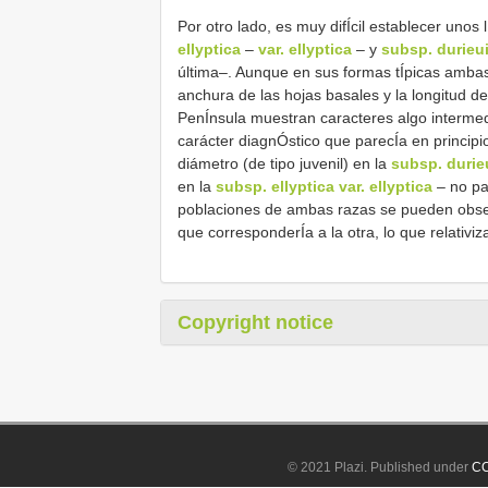
Por otro lado, es muy difÍcil establecer unos
ellyptica
–
var. ellyptica
– y
subsp. durieu
última–. Aunque en sus formas tÍpicas ambas 
anchura de las hojas basales y la longitud del
PenÍnsula muestran caracteres algo intermedio
carácter diagnÓstico que parecÍa en principio
diámetro (de tipo juvenil) en la
subsp. durie
en la
subsp. ellyptica var. ellyptica
– no par
poblaciones de ambas razas se pueden obser
que corresponderÍa a la otra, lo que relativi
Copyright notice
© 2021 Plazi. Published under
CC