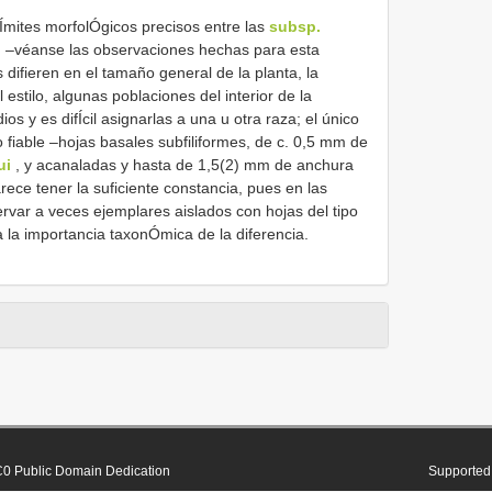
 lÍmites morfolÓgicos precisos entre las
subsp.
i
–véanse las observaciones hechas para esta
difieren en el tamaño general de la planta, la
 estilo, algunas poblaciones del interior de la
s y es difÍcil asignarlas a una u otra raza; el único
 fiable –hojas basales subfiliformes, de c. 0,5 mm de
ui
, y acanaladas y hasta de 1,5(2) mm de anchura
ece tener la suficiente constancia, pues en las
var a veces ejemplares aislados con hojas del tipo
za la importancia taxonÓmica de la diferencia.
0 Public Domain Dedication
Supported 