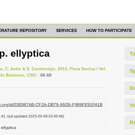
TERATURE REPOSITORY
SERVICES
HOW TO PARTICIPATE
. ellyptica
T
o, C. Aedo & S. Castroviejo, 2013, Flora Iberica / Vol.
S
dín Botanico, CSIC
: 66-68
D
lazi.org/id/03E887AB-CF2A-DB79-A5D5-F989FE91FA1B
Ve
:42, last updated 2025-05-08 03:40:46)
R
ellyptica