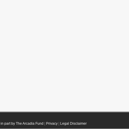
in part by The Arcadia Fund
|
Privacy
|
Legal Disclaimer