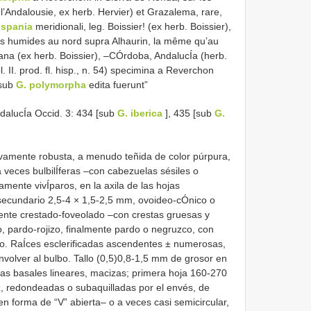
 l’Andalousie, ex herb. Hervier) et Grazalema, rare,
ispania
meridionali, leg. Boissier! (ex herb. Boissier),
ers humides au nord supra Alhaurin, la même qu’au
tana (ex herb. Boissier), –CÓrdoba, AndalucÍa (herb.
 II. prod. fl. hisp., n. 54) specimina a Reverchon
 sub
G. polymorpha
edita fuerunt”
ndalucÍa Occid. 3: 434 [sub
G. iberica
], 435 [sub
G.
tivamente robusta, a menudo teñida de color púrpura,
 a veces bulbilÍferas –con cabezuelas sésiles o
amente vivÍparos, en la axila de las hojas
secundario 2,5-4 × 1,5-2,5 mm, ovoideo-cÓnico o
ente crestado-foveolado –con crestas gruesas y
, pardo-rojizo, finalmente pardo o negruzco, con
ro. RaÍces esclerificadas ascendentes ± numerosas,
volver al bulbo. Tallo (0,5)0,8-1,5 mm de grosor en
jas basales lineares, macizas; primera hoja 160-270
z, redondeadas o subaquilladas por el envés, de
en forma de “V” abierta– o a veces casi semicircular,