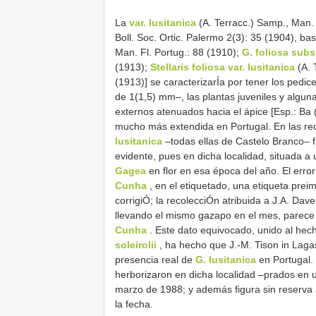
La
var. lusitanica
(A. Terracc.) Samp., Man. 
Boll. Soc. Ortic. Palermo 2(3): 35 (1904), ba
Man. Fl. Portug.: 88 (1910);
G. foliosa subs
(1913);
Stellaris
foliosa var. lusitanica
(A. 
(1913)] se caracterizarÍa por tener los pedi
de 1(1,5) mm–, las plantas juveniles y algunas
externos atenuados hacia el ápice [Esp.: Ba
mucho más extendida en Portugal. En las reco
lusitanica
–todas ellas de Castelo Branco– fi
evidente, pues en dicha localidad, situada a
Gagea
en flor en esa época del año. El erro
Cunha
, en el etiquetado, una etiqueta prei
corrigiÓ; la recolecciÓn atribuida a J.A. Da
llevando el mismo gazapo en el mes, parece
Cunha
. Este dato equivocado, unido al hec
soleirolii
, ha hecho que J.-M. Tison in Laga
presencia real de
G. lusitanica
en Portugal. 
herborizaron en dicha localidad –prados en
marzo de 1988; y además figura sin reserva 
la fecha.