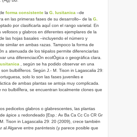
 de
forma consistente
la
G. lusitanica
–de
ra en las primeras fases de su desarrollo– de la
G.
ptado por clasificarla aquÍ con el rango varietal. En
 vellosos y glabros en diferentes ejemplares de la
de las hojas basales –incluyendo el número y
nte similar en ambas razas. Tampoco la forma de
Ón ± atenuada de los tépalos permite diferenciarlas
rvar una diferenciaciÓn ecolÓgica o geográfica clara.
lusitanica
, según se ha podido observar en una
 son bulbilÍferos. Según J.- M. Tison in Lagascalia 29:
ortuguesa, solo lo son las fases juveniles e
ráctica de ambas plantas se antoja muy complicada.
no bulbilÍfera, se encuentran localmente clones que
los pedicelos glabros o glabrescentes, las plantas
nos de ápice ± redondeado [Esp.: Av Ba Ca Cc Co CR Gr
M. Tison in Lagascalia 29: 20 (2009), crece también
ar al Algarve entre paréntesis (y parece posible que